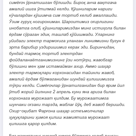
симёғоч ўрнатишган бўлишди. Бироқ анча вақтгача
амалий ишга ўтилмай келди. Қўшниларим нариги
кўчалардан қўшимча сим тортиб келиб амаллашди.
Ўзим гуруҳ ногирониман. Шароитимиз оғирлигини
инобатга олиб, қўшниларимиздан минг истиҳола билан
ёрдам сўраган эдик, ташлаб қўйишмади. Уларнинг
уйидаги электр тармоғига уланган линиямизни бугун ё
эрта барибир уздиришимиз керак эди. Биринчидан,
бундай тармоқ тортиб электрдан
фойдаланаётганимизнинг ўзи нотўғри, жавобгар
бўлишни мен ҳам истамайман ахир. Аммо шаҳар
электр тармоқлари корхонасидан тайинли жавоб,
амалий ёрдам бўлмаганидан шундай қилишимизга
тўғри келди. Симёғочлар ўрнатилганидан бир ярим йил
ўтиб жорий йилнинг 2 апрель куни яна ариза билан
корхонага мурожаат қилдим. Бу мурожаатимга
шунчаки оғзаки тарзда, маблағ йўқ, деб жавоб беришди.
Охир-оқибат Фарғона шаҳар истеъмолчилар
ҳуқуқларини ҳимоя қилиш жамиятига мурожаат
қилишга қарор қилдим.
Биз жамиятнинг ҳуқуқий ҳимоя бўлимига келиб тушган