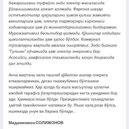
бажаришгани туфайли энди электр масаласида
ўйланишимизга ҳожат қолмади. Фарғона шаҳар
истеъмолчилар ҳуқуқларини ҳимоя қилиш жамияти
вакилларига ҳам, электр тармоқлари корхонаси
ходимларига ҳам ўз миннатдорчилигимни билдираман.
Мурожаатимиз беэътибор қолмади. Қўшнилар олдидаги
ҳижолатчиликдан ҳам ҳалос бўлдик. Коммунал
тўловларни вақтида амалга оширяпмиз. Энди бизнинг
“Гулшан” кўчамизда ҳам электр энергияси бор.
Асосийси, хавфсизлик таъминланди, қонун доирасида
ҳал этилди.
Анча вақтгача чала ташлаб қўйилган ишлар охирига
етказилармикан, деган таажжубимиз бўлганини
яширмаймиз. Ҳар ҳолда бу ишга масъуллар ҳолатни
ижобий тарафга ўзгартиришларидан катта умидимиз бор
эди. Ҳаммаси яхши бўлди. Президентимиз таъкидлаган
ҳаётий тамойилнинг натижаси бу. Яъни халқ рози бўлса,
ишимизда унум ва барака бўлади…
Мадаминжон СОЛИЖОНОВ