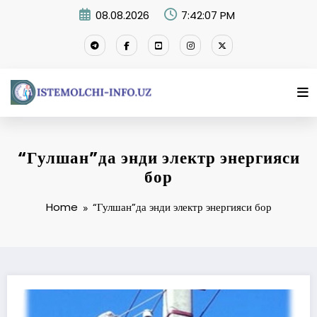
Skip
08.08.2026
7:42:07 PM
to
content
“Гулшан”да энди электр энергияси
бор
Home
“Гулшан”да энди электр энергияси бор