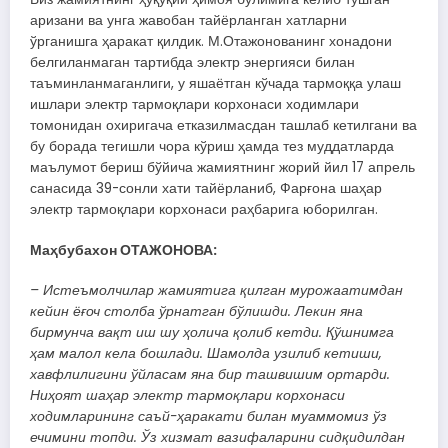
аризани ва унга жавобан тайёрланган хатларни
ўрганишга ҳаракат қилдик. М.Отажонованинг хонадони
белгиланмаган тартибда электр энергияси билан
таъминланмаганлиги, у яшаётган кўчада тармоққа улаш
ишлари электр тармоқлари корхонаси ходимлари
томонидан охиригача етказилмасдан ташлаб кетилгани ва
бу борада тегишли чора кўриш ҳамда тез муддатларда
маълумот бериш бўйича жамиятнинг жорий йил 17 апрель
санасида 39-сонли хати тайёрланиб, Фарғона шаҳар
электр тармоқлари корхонаси раҳбарига юборилган.
Маҳбубахон ОТАЖОНОВА:
– Истеъмолчилар жамиятига қилган мурожаатимдан
кейин ёғоч столба ўрнатган бўлишди. Лекин яна
бирмунча вақт иш шу ҳолича қолиб кетди. Қўшнимга
ҳам малол кела бошлади. Шамолда узилиб кетиши,
хавфлилигини ўйласам яна бир ташвишим ортарди.
Ниҳоят шаҳар электр тармоқлари корхонаси
ходимларининг саъй-ҳаракати билан муаммомиз ўз
ечимини топди. Ўз хизмат вазифаларини сидқидилдан