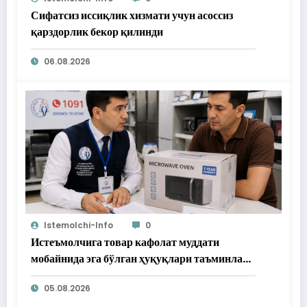
Сифатсиз иссиқлик хизмати учун асоссиз
қарздорлик бекор қилинди
06.08.2026
Istemolchi-Info
0
Истеъмолчига товар кафолат муддати
мобайнида эга бўлган ҳуқуқлари таъминлаб
берилди
05.08.2026