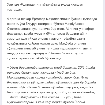
Ҳар гал қўшниларнинг кўзи-кўзига тушса ҳижолат
тортарди…
Фарғона шаҳар Ёрмозор маҳалласининг Гулшан кўчасида
яшовчи, ўзи 3-гуруҳ ногирони бўлган Маҳбубахон
Отажонованинг куюнганича бор экан. Аёлнинг уч нафар
фарзанди, касби қурувчи бўлган оила бошлиғи айни
замонда ҳам уйида электр тармоғи туфайли азият
чекаётганига ҳайрон қолган эдик. Маҳбуба опанинг
сўзларини тинглаб унинг тегишли идораларнинг эшиги
олдида сарсон-саргардон бўлгани бизнинг турли
хулосаларимизга сабаб бўлган эди.
– Ўзим дорихонада фаолият олиб бораман. 2016 йилда
оиламиз билан янги чекларга кўчиб чиқдик.
Маҳалламиздаги ҳамма хонадонда чироқ бор. Икки
ёнимиздаги ва рўпарамиздаги кўчаларда ҳам бу борада
муаммо йўқ. Лекин бизнинг кўчадагилар узоқ вақтдан
бери шу масалада югур-югур қилиб ҳолдан тойгандик,
– дейди Маҳбубахон Отажонова. – Тўғри, баъзи
мурожаатларимиз ҳам наф берди. Кўчага 3 дона