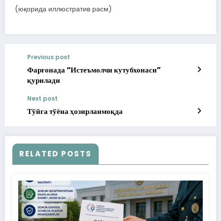
(юқорида иллюстратив расм)
Previous post
Фарғонада “Истеъмолчи кутубхонаси”
қурилади
Next post
Тўйга тўёна ҳозирланмоқда
RELATED POSTS