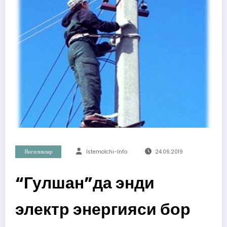
Янгиликлар
Istemolchi-Info
24.06.2019
“Гулшан”да энди
электр энергияси бор