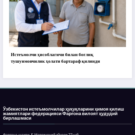
172 миллион сўм тўланди, аммо уй топширилмад
Ўзбекистон истеъмолчилар ҳуқуқларини ҳимоя қилиш
жамиятлари федерацияси Фарғона вилоят ҳудудий
бирлашмаси
Фарғона шаҳри, Б.Марғиноний кўчаси 77-уй
инд: 150105