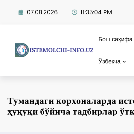
Skip
to
07.08.2026
11:35:06 PM
content
Бош саҳифа
Ўзбекча
Тумандаги корхоналарда ис
ҳуқуқи бўйича тадбирлар ўт