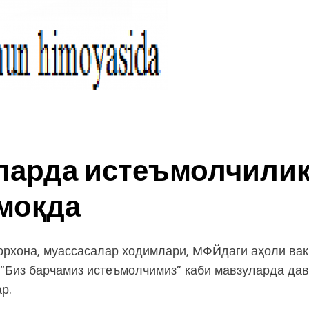
ларда истеъмолчилик
моқда
орхона, муассасалар ходимлари, МФЙдаги аҳоли вак
 “Биз барчамиз истеъмолчимиз” каби мавзуларда дав
р.