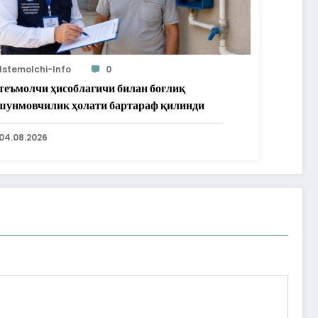
Istemolchi-Info
0
теъмолчи ҳисоблагичи билан боғлиқ
шунмовчилик ҳолати бартараф қилинди
04.08.2026