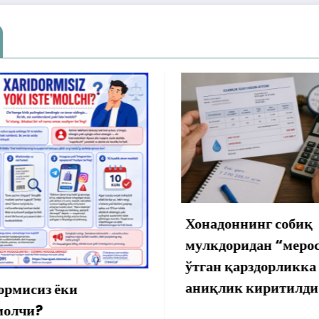
надоннинг собиқ
Интернетдаги ха
лкдоридан “мерос” бўлиб
ошмагани сабаб
ган қарздорликка
минг сўм истеъ
иқлик киритилди
қайтарилди