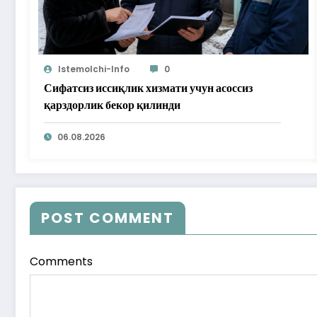
Istemolchi-Info
0
Сифатсиз иссиқлик хизмати учун асоссиз
қарздорлик бекор қилинди
06.08.2026
POST COMMENT
Comments