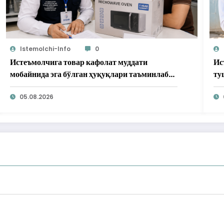
Istemolchi-Info
0
Истеъмолчига товар кафолат муддати
Ис
мобайнида эга бўлган ҳуқуқлари таъминлаб
ту
берилди
05.08.2026