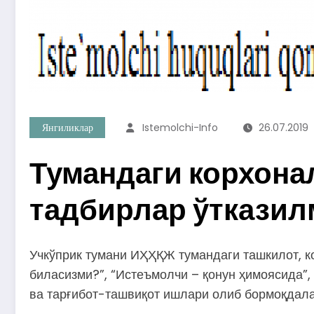
Янгиликлар
Istemolchi-Info
26.07.2019
Тумандаги корхона
тадбирлар ўтказил
Учкўприк тумани ИҲҲҚЖ тумандаги ташкилот, к
биласизми?”, “Истеъмолчи – қонун ҳимоясида”,
ва тарғибот-ташвиқот ишлари олиб бормоқдала