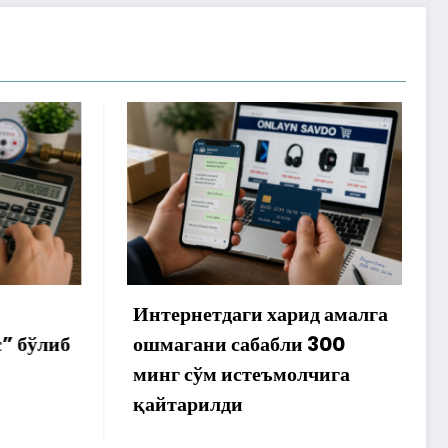
рид амалга
Янги кондиционер
ли 300
совутмади: 7,5 миллион
молчига
сўмлик шартнома бекор
қилинди