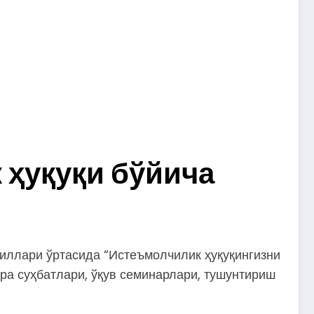
 ҳуқуқи бўйича
иллари ўртасида “Истеъмолчилик ҳуқуқингизни
ра суҳбатлари, ўқув семинарлари, тушунтириш