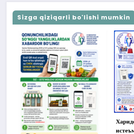
Sizga qiziqarli bo'lishi mumkin
Хо
му
ўт
ан
Харидормисиз ёки
истеъмолчи?