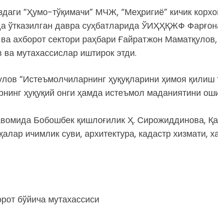
даги “Ҳумо-тўқимачи” МЧЖ, “Меҳригиё” кичик корхо
а ўтказилган давра суҳбатларида ЎИҲҲҚЖФ Фарғона
 ва ахборот сектори раҳбари Ғайратжон Маматқулов
ва мутахассислар иштирок этди.
улов “Истеъмолчиларнинг ҳуқуқларини ҳимоя қилиш т
нинг ҳуқуқий онги ҳамда истеъмол маданиятини оши
вомида Бобошбек қишлоғилик Ҳ. Сирожиддинова, Қа
қалар ичимлик суви, архитектура, кадастр хизмати, 
орот бўйича мутахассиси