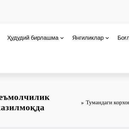
Ҳудудий бирлашма
Янгиликлар
Боғ
теъмолчилик
Тумандаги корхо
казилмоқда