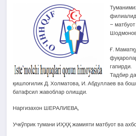
Туманимиз
филиалид
– матбуот
Шодмонов 
Ғ. Маматқ
фуқаролар
гапирди.
Тадбир да
қишлоғилик Д. Холматова, И. Абдуллаев ва бош
батафсил жавоблар олишди.
Наргизахон ШЕРАЛИЕВА,
Учкўприк тумани ИҲҲҚ жамияти матбуот ва ахб