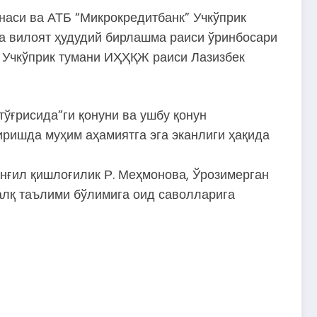
наси ва АТБ “Микрокредитбанк” Учкўприк
 вилоят ҳудудий бирлашма раиси ўринбосари
, Учкўприк тумани ИҲҲҚЖ раиси Лазизбек
ўғрисида”ги қонуни ва ушбу қонун
ришда муҳим аҳамиятга эга эканлиги ҳақида
нғил қишлоғилик Р. Меҳмонова, Ўрозимерган
халқ таълими бўлимига оид саволларига