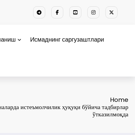
ланиш
Исмаднинг саргузаштлари
Home
наларда истеъмолчилик ҳуқуқи бўйича тадбирлар
ўтказилмоқда