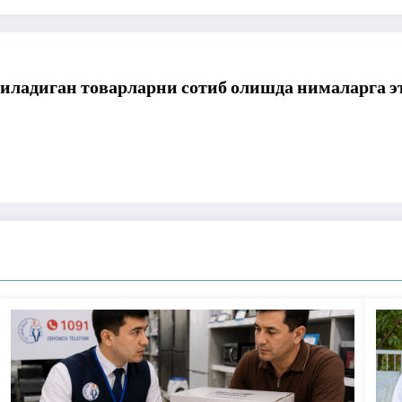
ниладиган товарларни сотиб олишда нималарга 