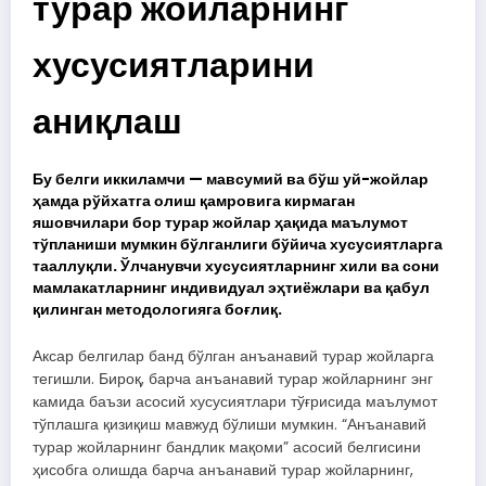
турар жойларнинг
хусусиятларини
аниқлаш
Бу белги иккиламчи — мавсумий ва бўш уй-жойлар
ҳамда рўйхатга олиш қамровига кирмаган
яшовчилари бор турар жойлар ҳақида маълумот
тўпланиши мумкин бўлганлиги бўйича хусусиятларга
тааллуқли. Ўлчанувчи хусусиятларнинг хили ва сони
мамлакатларнинг индивидуал эҳтиёжлари ва қабул
қилинган методологияга боғлиқ.
Аксар белгилар банд бўлган анъанавий турар жойларга
тегишли. Бироқ, барча анъанавий турар жойларнинг энг
камида баъзи асосий хусусиятлари тўғрисида маълумот
тўплашга қизиқиш мавжуд бўлиши мумкин. “Анъанавий
турар жойларнинг бандлик мақоми” асосий белгисини
ҳисобга олишда барча анъанавий турар жойларнинг,