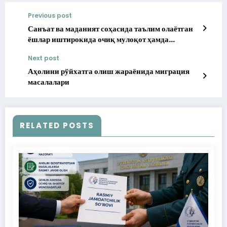
Previous post
Санъат ва маданият соҳасида таълим олаётган
ёшлар иштирокида очиқ мулоқот ҳамда
молиявий саводхонлик тадбири бўлиб ўтди
Next post
Аҳолини рўйхатга олиш жараёнида миграция
масалалари
RELATED POSTS