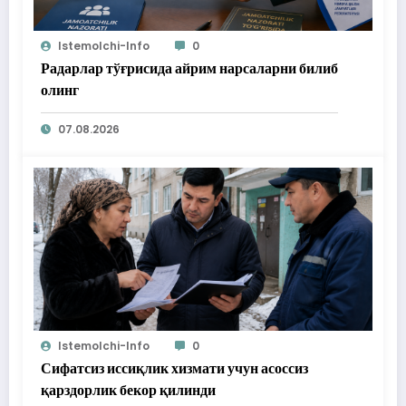
Istemolchi-Info
0
Радарлар тўғрисида айрим нарсаларни билиб
олинг
07.08.2026
Istemolchi-Info
0
Сифатсиз иссиқлик хизмати учун асоссиз
қарздорлик бекор қилинди