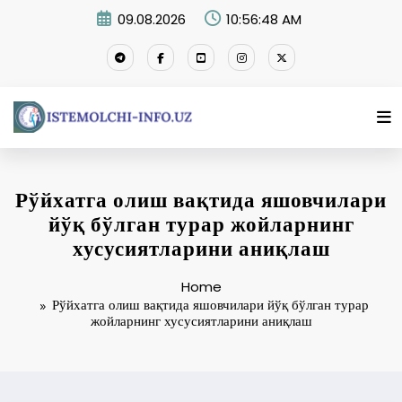
Skip
09.08.2026
10:56:49 AM
to
content
Рўйхатга олиш вақтида яшовчилари
йўқ бўлган турар жойларнинг
хусусиятларини аниқлаш
Home
Рўйхатга олиш вақтида яшовчилари йўқ бўлган турар
жойларнинг хусусиятларини аниқлаш