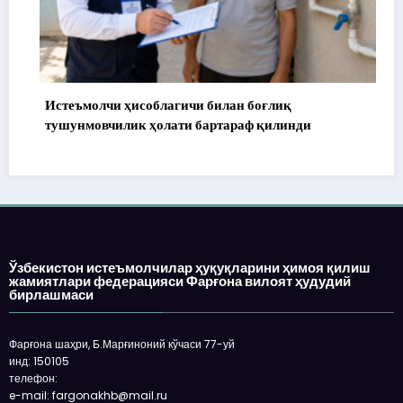
Истеъмолчи ҳисоблагичи билан боғлиқ
1
тушунмовчилик ҳолати бартараф қилинди
Ўзбекистон истеъмолчилар ҳуқуқларини ҳимоя қилиш
жамиятлари федерацияси Фарғона вилоят ҳудудий
бирлашмаси
Фарғона шаҳри, Б.Марғиноний кўчаси 77-уй
инд: 150105
телефон:
e-mail: fargonakhb@mail.ru