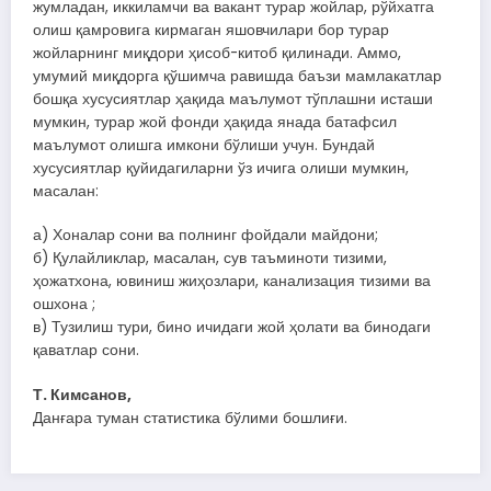
жумладан, иккиламчи ва вакант турар жойлар, рўйхатга
олиш қамровига кирмаган яшовчилари бор турар
жойларнинг миқдори ҳисоб-китоб қилинади. Аммо,
умумий миқдорга қўшимча равишда баъзи мамлакатлар
бошқа хусусиятлар ҳақида маълумот тўплашни исташи
мумкин, турар жой фонди ҳақида янада батафсил
маълумот олишга имкони бўлиши учун. Бундай
хусусиятлар қуйидагиларни ўз ичига олиши мумкин,
масалан:
а) Хоналар сони ва полнинг фойдали майдони;
б) Қулайликлар, масалан, сув таъминоти тизими,
ҳожатхона, ювиниш жиҳозлари, канализация тизими ва
ошхона ;
в) Тузилиш тури, бино ичидаги жой ҳолати ва бинодаги
қаватлар сони.
Т. Кимсанов,
Данғара туман статистика бўлими бошлиғи.