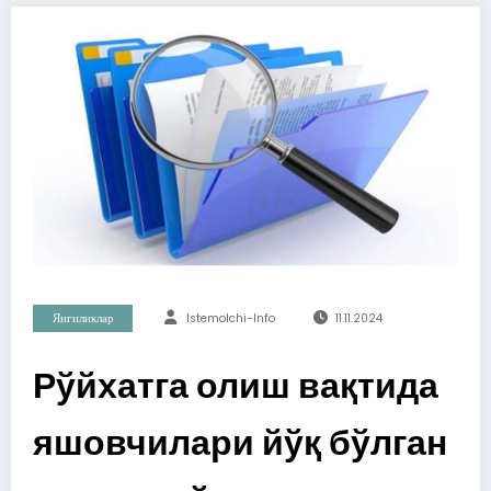
Янгиликлар
Istemolchi-Info
11.11.2024
Рўйхатга олиш вақтида
яшовчилари йўқ бўлган