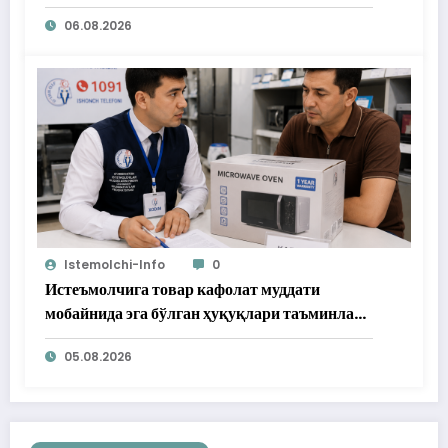
06.08.2026
Istemolchi-Info
0
Истеъмолчига товар кафолат муддати
мобайнида эга бўлган ҳуқуқлари таъминлаб
берилди
05.08.2026