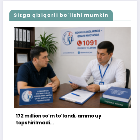
Sizga qiziqarli bo'lishi mumkin
172 million so‘m to‘landi, ammo uy
topshirilmadi…