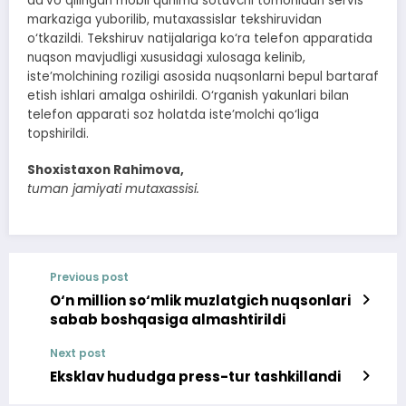
da’vo qilingan mobil qurilma sotuvchi tomonidan servis
markaziga yuborilib, mutaxassislar tekshiruvidan
o‘tkazildi. Tekshiruv natijalariga ko‘ra telefon apparatida
nuqson mavjudligi xususidagi xulosaga kelinib,
iste’molchining roziligi asosida nuqsonlarni bepul bartaraf
etish ishlari amalga oshirildi. O‘rganish yakunlari bilan
telefon apparati soz holatda iste’molchi qo‘liga
topshirildi.
Shoxistaxon Rahimova,
tuman jamiyati mutaxassisi.
Previous post
O‘n million so‘mlik muzlatgich nuqsonlari
sabab boshqasiga almashtirildi
Next post
Eksklav hududga press-tur tashkillandi