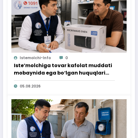
Istemolchi-Info
0
Iste’molchiga tovar kafolat muddati
mobaynida ega bo‘lgan huquqlari
ta’minlab berildi
05.08.2026