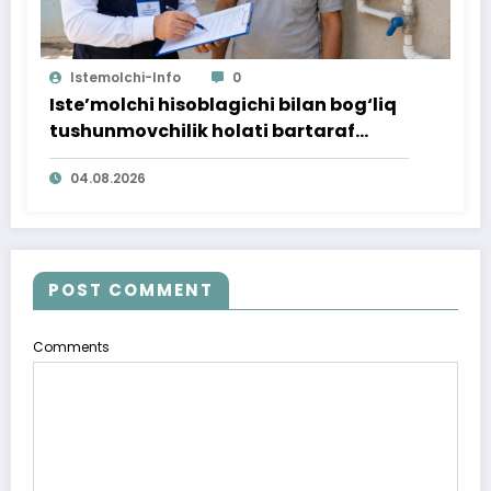
Istemolchi-Info
0
Iste’molchi hisoblagichi bilan bog‘liq
tushunmovchilik holati bartaraf
qilindi
04.08.2026
POST COMMENT
Comments