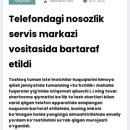
Yangiliklar
Istemolchi-Info
10.07.2025
Telefondagi nosozlik
servis markazi
vositasida bartaraf
etildi
Toshloq tuman Iste’molchilar huquqlarini himoya
qilish jamiyatida tumanning «So‘kchilik» mahalla
fuqarolar yig‘inida istiqomat qiluvchi L.I.ning tovar
shartnoma qiymatini bo‘lib to‘lash shartlari bilan
xarid qilgan telefon apparatida aniqlangan
nuqsonni bartaraf etilishida, buning imkoni
bo‘lmagan holda yangisiga almashtirilishida amaliy
yordam ko‘rsatilishini so‘rab qilgan murojaati
o‘rganildi.