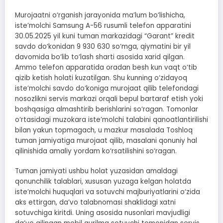
Murojaatni o‘rganish jarayonida ma’lum bo‘lishicha,
iste’molchi Samsung A-56 rusumli telefon apparatini
30.05.2025 yil kuni tuman markazidagi “Garant” kredit
savdo do‘konidan 9 930 630 so‘mga, qiymatini bir yil
davomida bo‘lib to‘lash sharti asosida xarid qilgan.
Ammo telefon apparatida oradan besh kun vaqt o‘tib
qizib ketish holati kuzatilgan. Shu kunning o‘zidayoq
iste’molchi savdo do‘koniga murojaat qilib telefondagi
nosozlikni servis markazi orqali bepul bartaraf etish yoki
boshqasiga almashtirib berishlarini so‘ragan. Tomonlar
o‘rtasidagi muzokara iste’molchi talabini qanoatlantirilishi
bilan yakun topmagach, u mazkur masalada Toshloq
tuman jamiyatiga murojaat qilib, masalani qonuniy hal
qilinishida amaliy yordam ko‘rsatilishini so‘ragan.
Tuman jamiyati ushbu holat yuzasidan amaldagi
qonunchilik talablari, xususan yuzaga kelgan holatda
iste’molchi huquqlari va sotuvchi majburiyatlarini o‘zida
aks ettirgan, da’vo talabnomasi shaklidagi xatni
sotuvchiga kiritdi. Uning asosida nusonlari mavjudligi