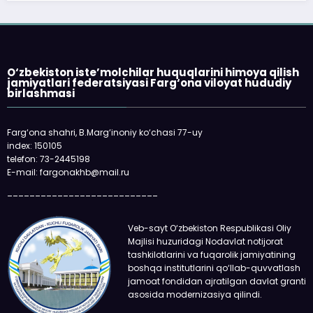
O‘zbekiston iste’molchilar huquqlarini himoya qilish
jamiyatlari federatsiyasi Farg‘ona viloyat hududiy
birlashmasi
Farg‘ona shahri, B.Marg‘inoniy ko‘chasi 77-uy
index: 150105
telefon: 73-2445198
«
E-mail: fargonakhb@mail.ru
q
___________________________
o
Veb-sayt O‘zbekiston Respublikasi Oliy
Majlisi huzuridagi Nodavlat notijorat
tashkilotlarini va fuqarolik jamiyatining
boshqa institutlarini qo‘llab-quvvatlash
jamoat fondidan ajratilgan davlat granti
asosida modernizasiya qilindi.