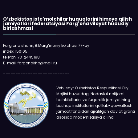
O‘zbekiston iste’molchilar huquqlarini himoya qilish
jamiyatlari federatsiyasi Farg‘ona viloyat hududiy
birlashmasi
Farg‘ona shahri, B.Marg‘inoniy ko‘chasi 77-uy
index: 150105
telefon: 73-2445198
E-mail: fargonakhb@mail.ru
___________________________
Veb-sayt O‘zbekiston Respublikasi Oliy
Majlisi huzuridagi Nodavlat notijorat
tashkilotlarini va fuqarolik jamiyatining
boshqa institutlarini qo‘llab-quvvatlash
jamoat fondidan ajratilgan davlat granti
asosida modernizasiya qilindi.