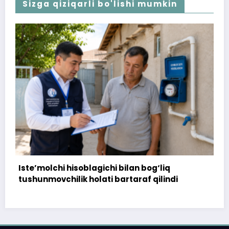
Sizga qiziqarli bo'lishi mumkin
ilan bog‘liq
172 million so‘m to‘landi, amm
taraf qilindi
topshirilmadi…