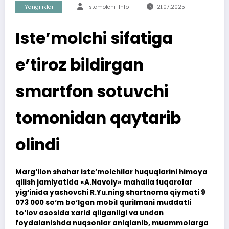
Yangiliklar
Istemolchi-Info
21.07.2025
Iste’molchi sifatiga
e’tiroz bildirgan
smartfon sotuvchi
tomonidan qaytarib
olindi
Marg‘ilon shahar iste’molchilar huquqlarini himoya
qilish jamiyatida «A.Navoiy» mahalla fuqarolar
yig‘inida yashovchi R.Yu.ning shartnoma qiymati 9
073 000 so‘m bo‘lgan mobil qurilmani muddatli
to‘lov asosida xarid qilganligi va undan
foydalanishda nuqsonlar aniqlanib, muammolarga