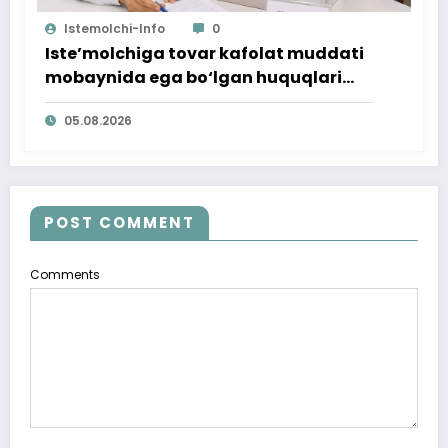
Istemolchi-Info
0
Iste’molchiga tovar kafolat muddati
mobaynida ega bo‘lgan huquqlari
ta’minlab berildi
05.08.2026
POST COMMENT
Comments