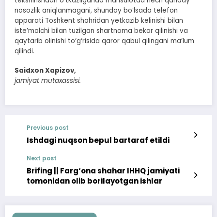
tekshirishdan o‘tkazilganda mahsulotda hech qanday
nosozlik aniqlanmagani, shunday bo‘lsada telefon
apparati Toshkent shahridan yetkazib kelinishi bilan
iste’molchi bilan tuzilgan shartnoma bekor qilinishi va
qaytarib olinishi to‘g‘risida qaror qabul qilingani ma’lum
qilindi.
Saidxon Xapizov,
jamiyat mutaxassisi.
Previous post
Ishdagi nuqson bepul bartaraf etildi
Next post
Brifing || Farg‘ona shahar IHHQ jamiyati
tomonidan olib borilayotgan ishlar