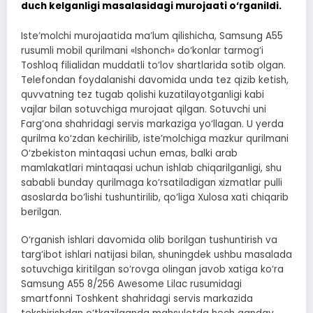
duch kelganligi masalasidagi murojaati o‘rganildi.
Iste’molchi murojaatida ma’lum qilishicha, Samsung A55
rusumli mobil qurilmani «Ishonch» do‘konlar tarmog‘i
Toshloq filialidan muddatli to‘lov shartlarida sotib olgan.
Telefondan foydalanishi davomida unda tez qizib ketish,
quvvatning tez tugab qolishi kuzatilayotganligi kabi
vajlar bilan sotuvchiga murojaat qilgan. Sotuvchi uni
Farg‘ona shahridagi servis markaziga yo‘llagan. U yerda
qurilma ko‘zdan kechirilib, iste’molchiga mazkur qurilmani
O‘zbekiston mintaqasi uchun emas, balki arab
mamlakatlari mintaqasi uchun ishlab chiqarilganligi, shu
sababli bunday qurilmaga ko‘rsatiladigan xizmatlar pulli
asoslarda bo‘lishi tushuntirilib, qo‘liga Xulosa xati chiqarib
berilgan.
O‘rganish ishlari davomida olib borilgan tushuntirish va
targ‘ibot ishlari natijasi bilan, shuningdek ushbu masalada
sotuvchiga kiritilgan so‘rovga olingan javob xatiga ko‘ra
Samsung A55 8/256 Awesome Lilac rusumidagi
smartfonni Toshkent shahridagi servis markazida