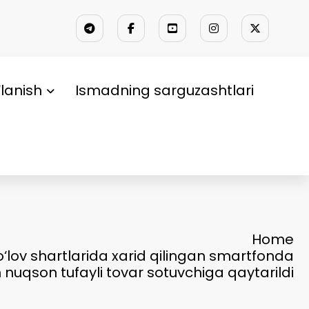
lanish
Ismadning sarguzashtlari
Home
o‘lov shartlarida xarid qilingan smartfonda
nuqson tufayli tovar sotuvchiga qaytarildi