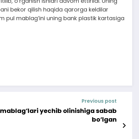
b, o‘rganish ishlari davom ettirildi. Uning
i bekor qilish haqida qarorga keldilar
m pul mablag‘ini uning bank plastik kartasiga
Previous post
 mablag‘lari yechib olinishiga sabab
bo‘lgan