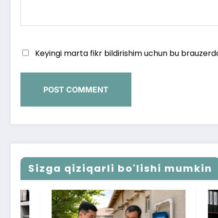
Keyingi marta fikr bildirishim uchun bu brauzerd
Sizga qiziqarli bo'lishi mumkin