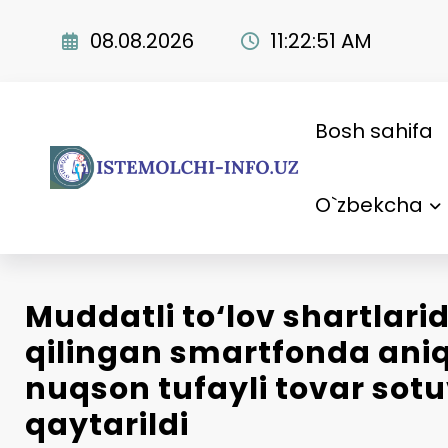
Skip
to
08.08.2026
11:22:52 AM
content
Bosh sahifa
O`zbekcha
Muddatli to‘lov shartlari
qilingan smartfonda ani
nuqson tufayli tovar sot
qaytarildi