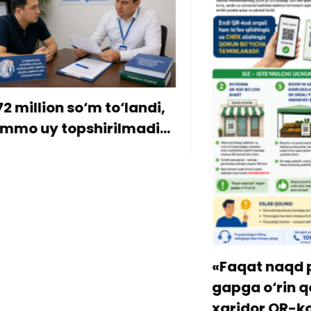
ion so‘m to‘landi,
y topshirilmadi…
«Faqat naqd pul» d
gapga o‘rin qolmay
xaridor QR-kod orqa