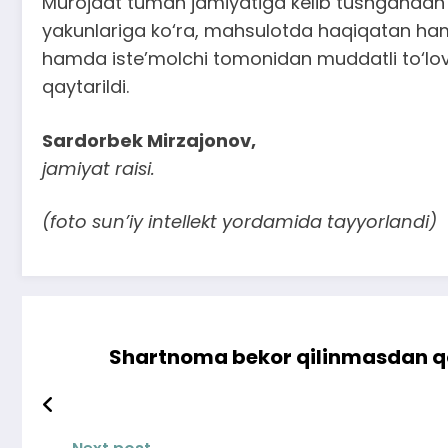
Murojaat tuman jamiyatiga kelib tushgandan so‘
yakunlariga ko‘ra, mahsulotda haqiqatan ham
hamda iste’molchi tomonidan muddatli to‘lov 
qaytarildi.
Sardorbek Mirzajonov,
jamiyat raisi.
(foto sun’iy intellekt yordamida tayyorlandi)
Shartnoma bekor qilinmasdan qol