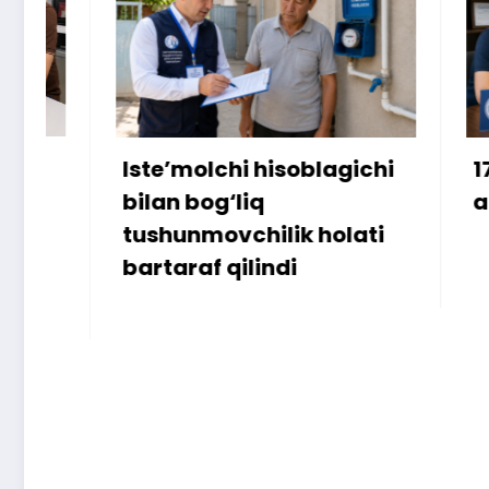
Iste’molchi hisoblagichi
172 mill
bilan bog‘liq
ammo u
tushunmovchilik holati
bartaraf qilindi