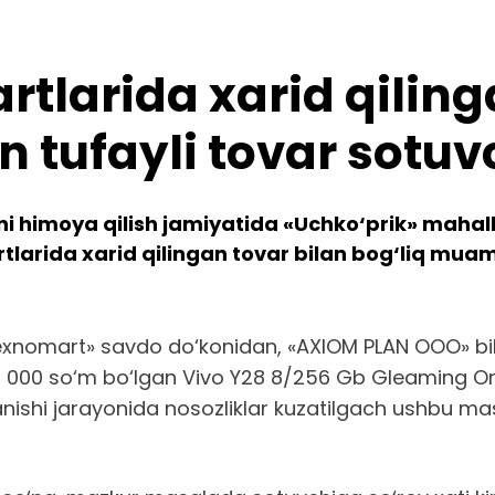
artlarida xarid qili
tufayli tovar sotuv
i himoya qilish jamiyatida «Uchko‘prik» mahalla
artlarida xarid qilingan tovar bilan bog‘liq m
Texnomart» savdo do‘konidan, «AXIOM PLAN OOO» bi
 000 so‘m bo‘lgan Vivo Y28 8/256 Gb Gleaming Ora
nishi jarayonida nosozliklar kuzatilgach ushbu ma