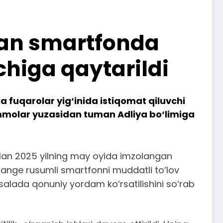
ngan smartfonda
chiga qaytarildi
 fuqarolar yig‘inida istiqomat qiluvchi
uammolar yuzasidan tuman Adliya bo‘limiga
lan 2025 yilning may oyida imzolangan
nge rusumli smartfonni muddatli to‘lov
salada qonuniy yordam ko‘rsatilishini so‘rab