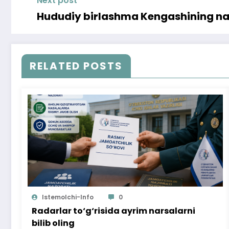
Next post
Hududiy birlashma Kengashining navb
RELATED POSTS
Istemolchi-Info
0
Radarlar to‘g‘risida ayrim narsalarni
bilib oling