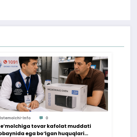
Istemolchi-Info
0
te’molchiga tovar kafolat muddati
baynida ega bo‘lgan huquqlari