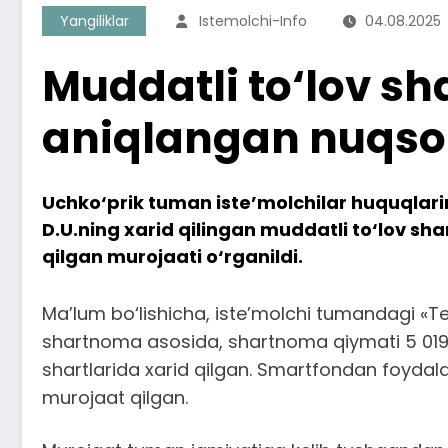
Yangiliklar
Istemolchi-Info
04.08.2025
Muddatli to‘lov sh
aniqlangan nuqson 
Uchko‘prik tuman iste’molchilar huquqlarin
D.U.ning xarid qilingan muddatli to‘lov sh
qilgan murojaati o‘rganildi.
Ma’lum bo‘lishicha, iste’molchi tumandagi «
shartnoma asosida, shartnoma qiymati 5 019
shartlarida xarid qilgan. Smartfondan foydala
murojaat qilgan.