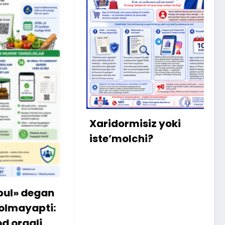
X
m
b
q
Xaridormisiz yoki
k
iste’molchi?
egan
apti:
li