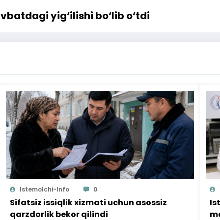
atdagi yig‘ilishi bo‘lib o‘tdi
Istemolchi-Info
0
Sifatsiz issiqlik xizmati uchun asossiz
Is
qarzdorlik bekor qilindi
mo