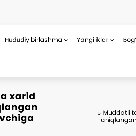
Hududiy birlashma
Yangiliklar
Bog’
da xarid
qlangan
Muddatli t
uvchiga
aniqlangan 