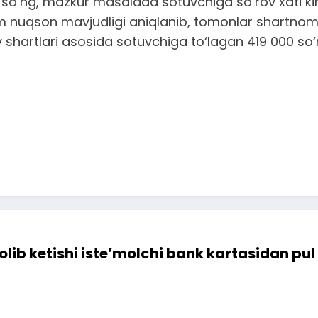
ng, mazkur masalada sotuvchiga so‘rov xati kiritili
 nuqson mavjudligi aniqlanib, tomonlar shartnoman
shartlari asosida sotuvchiga to‘lagan 419 000 so‘
ib ketishi iste’molchi bank kartasidan pul