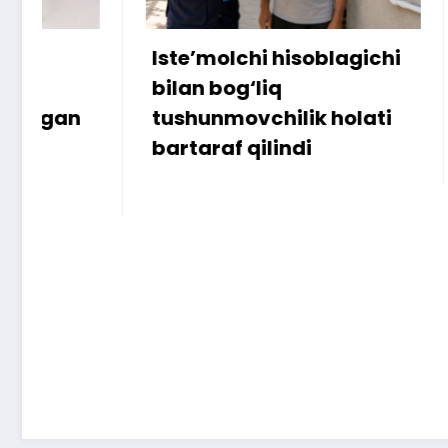
Iste’molchi hisoblagichi
172 mill
bilan bog‘liq
ammo u
tushunmovchilik holati
bartaraf qilindi