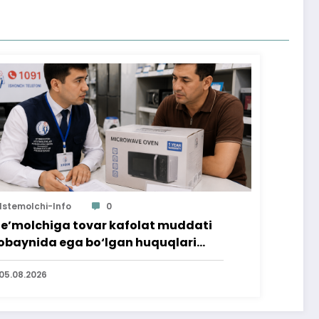
Istemolchi-Info
0
te’molchiga tovar kafolat muddati
baynida ega bo‘lgan huquqlari
’minlab berildi
05.08.2026