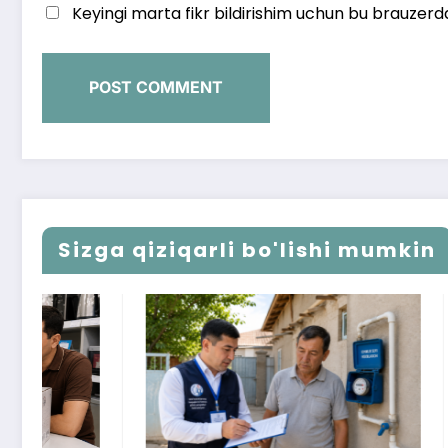
Keyingi marta fikr bildirishim uchun bu brauzerd
Sizga qiziqarli bo'lishi mumkin