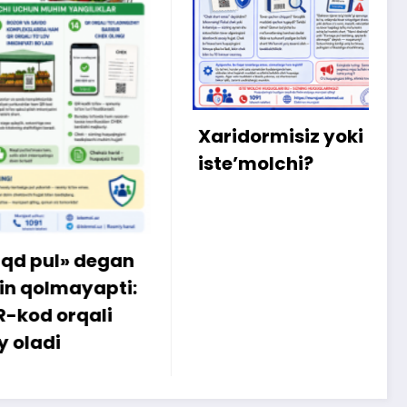
X
m
b
q
Xaridormisiz yoki
k
iste’molchi?
egan
apti:
li