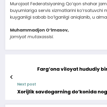
Murojaat Federatsiyaning Qo‘qon shahar jami
buyumlariga servis xizmatlarini ko‘rsatuvchi 
kuyganligi sabab bo‘lganligi aniqlanib, u almas
Muhammadjon O‘lmasov,
jamiyat mutaxassisi.
Farg‘ona viloyat hududiy bir
Next post
Xorijlik savdogarning do‘konida nogi