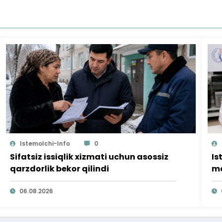
Istemolchi-Info
0
Sifatsiz issiqlik xizmati uchun asossiz
Is
qarzdorlik bekor qilindi
mo
ta
06.08.2026