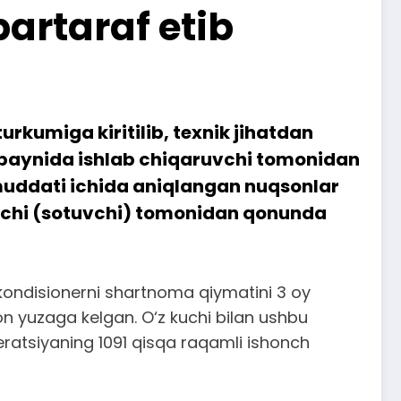
artaraf etib
urkumiga kiritilib, texnik jihatdan
baynida ishlab chiqaruvchi tomonidan
t muddati ichida aniqlangan nuqsonlar
uvchi (sotuvchi) tomonidan qonunda
 kondisionerni shartnoma qiymatini 3 oy
n yuzaga kelgan. O‘z kuchi bilan ushbu
ratsiyaning 1091 qisqa raqamli ishonch