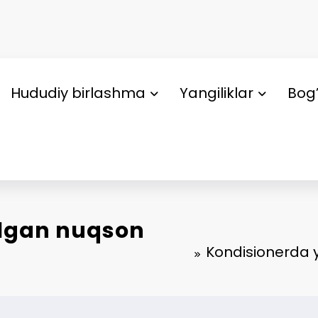
Hududiy birlashma
Yangiliklar
Bog’
elgan nuqson
Kondisionerda y