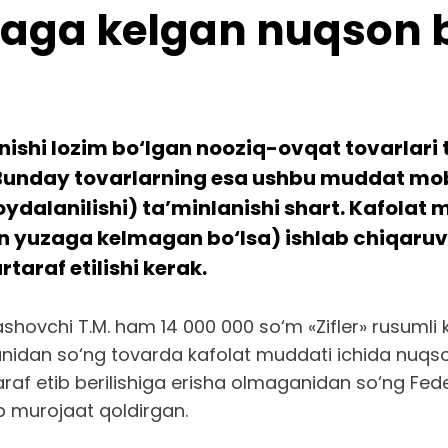
aga kelgan nuqson b
ishi lozim bo‘lgan nooziq-ovqat tovarlari t
 Bunday tovarlarning esa ushbu muddat mo
 foydalanilishi) ta’minlanishi shart. Kafola
lan yuzaga kelmagan bo‘lsa) ishlab chiqar
araf etilishi kerak.
ashovchi T.M. ham 14 000 000 so‘m «Zifler» rusumli
ganidan so‘ng tovarda kafolat muddati ichida nuqso
af etib berilishiga erisha olmaganidan so‘ng Fede
ab murojaat qoldirgan.