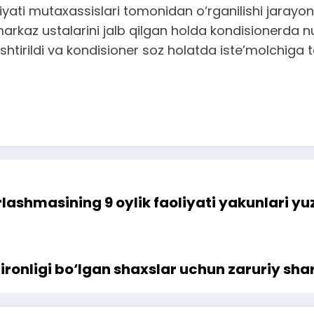
yati mutaxassislari tomonidan o‘rganilishi jarayo
markaz ustalarini jalb qilgan holda kondisionerda 
htirildi va kondisioner soz holatda iste’molchiga to
lashmasining 9 oylik faoliyati yakunlari yuz
ronligi bo‘lgan shaxslar uchun zaruriy shar