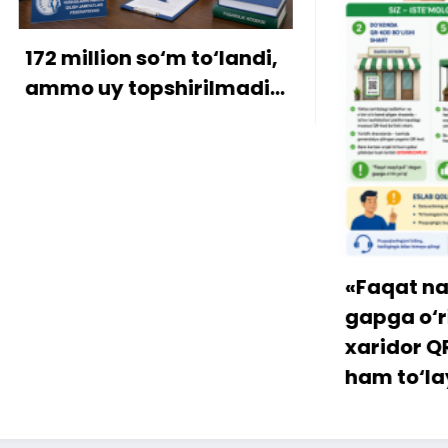
ion so‘m to‘landi,
y topshirilmadi…
«Faqat naqd pul» d
gapga o‘rin qolmay
xaridor QR-kod orqa
ham to‘lay oladi