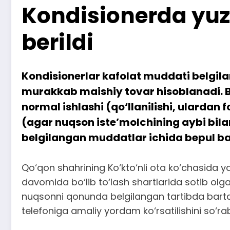
Kondisionerda yuz
berildi
Kondisionerlar kafolat muddati belgilan
murakkab maishiy tovar hisoblanadi.
normal ishlashi (qo‘llanilishi, ulardan
(agar nuqson iste’molchining aybi bi
belgilangan muddatlar ichida bepul bart
Qo‘qon shahrining Ko‘kto‘nli ota ko‘chasida y
davomida bo‘lib to‘lash shartlarida sotib ol
nuqsonni qonunda belgilangan tartibda bartar
telefoniga amaliy yordam ko‘rsatilishini so‘r