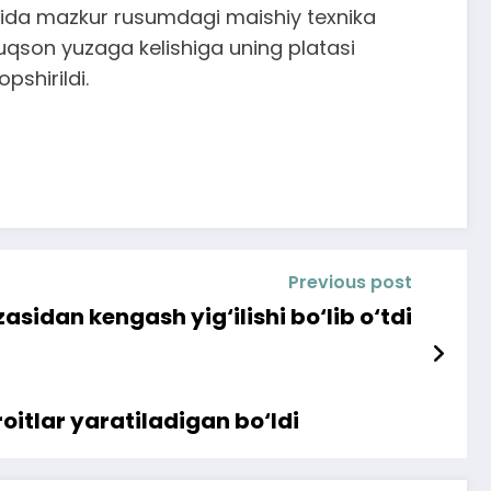
nida mazkur rusumdagi maishiy texnika
nuqson yuzaga kelishiga uning platasi
pshirildi.
Previous post
asidan kengash yig‘ilishi bo‘lib o‘tdi
oitlar yaratiladigan bo‘ldi