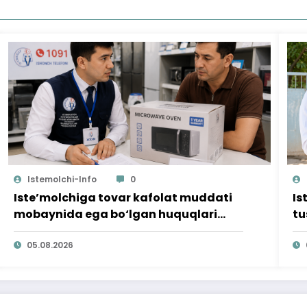
Istemolchi-Info
0
Iste’molchiga tovar kafolat muddati
Is
mobaynida ega bo‘lgan huquqlari
tu
ta’minlab berildi
qi
05.08.2026