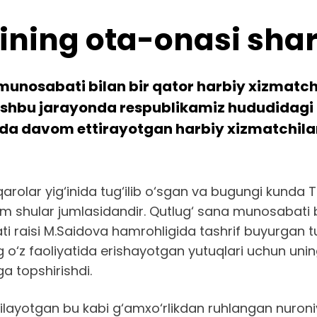
ning ota-onasi shar
unosabati bilan bir qator harbiy xizmatchi
 ushbu jarayonda respublikamiz hududidagi t
da davom ettirayotgan harbiy xizmatchila
rolar yig‘inida tug‘ilib o‘sgan va bugungi kunda 
m shular jumlasidandir. Qutlug‘ sana munosabati 
ati raisi M.Saidova hamrohligida tashrif buyurgan t
o‘z faoliyatida erishayotgan yutuqlari uchun uning
a topshirishdi.
tilayotgan bu kabi g‘amxo‘rlikdan ruhlangan nuron