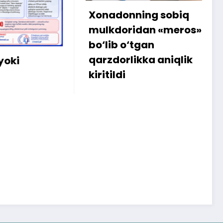
Xonadonning sobiq
Internetda
mulkdoridan «meros»
amalga o
bo‘lib o‘tgan
sababli 3
qarzdorlikka aniqlik
iste’molch
kiritildi