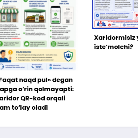
Xaridormisiz yoki
iste’molchi?
» degan
ayapti:
rqali