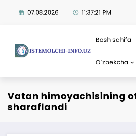
Skip
to
07.08.2026
11:37:22 PM
content
Bosh sahifa
O`zbekcha
Vatan himoyachisining o
sharaflandi