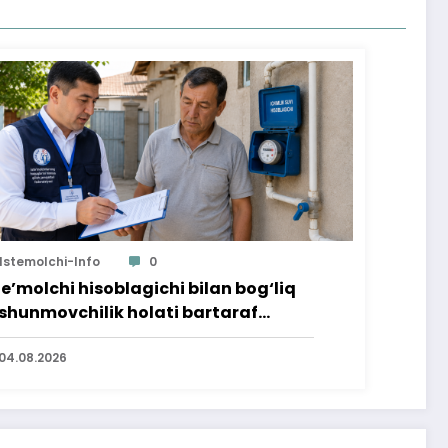
Istemolchi-Info
0
te’molchi hisoblagichi bilan bog‘liq
shunmovchilik holati bartaraf
lindi
04.08.2026