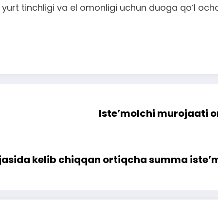
, yurt tinchligi va el omonligi uchun duoga qo‘l ochd
Iste’molchi murojaati or
tijasida kelib chiqqan ortiqcha summa iste