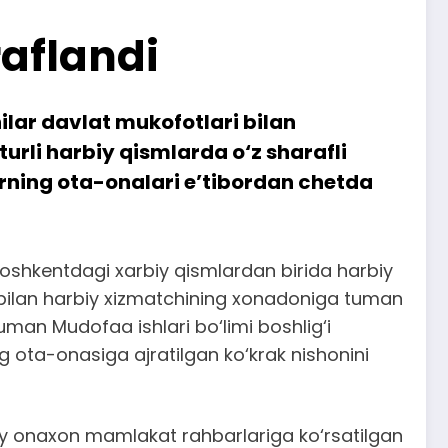
aflandi
lar davlat mukofotlari bilan
urli harbiy qismlarda o‘z sharafli
rning ota-onalari e’tibordan chetda
Toshkentdagi xarbiy qismlardan birida harbiy
bilan harbiy xizmatchining xonadoniga tuman
uman Mudofaa ishlari bo‘limi boshlig‘i
 ota-onasiga ajratilgan ko‘krak nishonini
iy onaxon mamlakat rahbarlariga ko‘rsatilgan