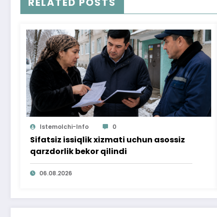
RELATED POSTS
Istemolchi-Info
0
Sifatsiz issiqlik xizmati uchun asossiz
qarzdorlik bekor qilindi
06.08.2026