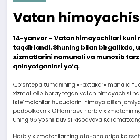
Vatan himoyachisi
14-yanvar – Vatan himoyachilari kuni m
taqdirlandi. Shuning bilan birgalikda,
xizmatlarini namunali va munosib tarz
qolayotganlari yo‘q.
Qo‘shtepa tumanining «Paxtakor» mahalla fuqa
xizmat olib borayotgan vatan himoyachisi ha
Iste’molchilar huquqlarini himoya qilish jamiy
podpolkovnik O.Hamraev harbiy xizmatchining 
uning 96 yoshli buvisi Risboyeva Karomatxong
Harbiy xizmatchilarning ota-onalariga ko‘rsa