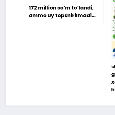
illion so‘m to‘landi,
 uy topshirilmadi…
«Faqat naqd pul
gapga o‘rin qolm
xaridor QR-kod o
ham to‘lay oladi