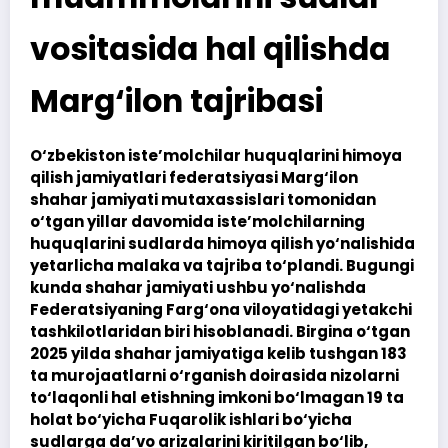
vositasida hal qilishda
Marg‘ilon tajribasi
O‘zbekiston iste’molchilar huquqlarini himoya
qilish jamiyatlari federatsiyasi Marg‘ilon
shahar jamiyati mutaxassislari tomonidan
o‘tgan yillar davomida iste’molchilarning
huquqlarini sudlarda himoya qilish yo‘nalishida
yetarlicha malaka va tajriba to‘plandi. Bugungi
kunda shahar jamiyati ushbu yo‘nalishda
Federatsiyaning Farg‘ona viloyatidagi yetakchi
tashkilotlaridan biri hisoblanadi. Birgina o‘tgan
2025 yilda shahar jamiyatiga kelib tushgan 183
ta murojaatlarni o‘rganish doirasida nizolarni
to‘laqonli hal etishning imkoni bo‘lmagan 19 ta
holat bo‘yicha Fuqarolik ishlari bo‘yicha
sudlarga da’vo arizalarini kiritilgan bo‘lib,