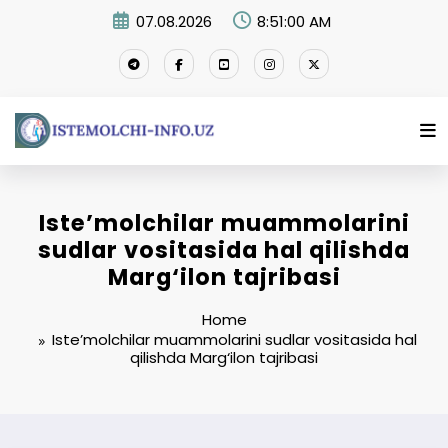
Skip
07.08.2026
8:51:01 AM
to
content
Iste’molchilar muammolarini
sudlar vositasida hal qilishda
Marg‘ilon tajribasi
Home
Iste’molchilar muammolarini sudlar vositasida hal
qilishda Marg‘ilon tajribasi