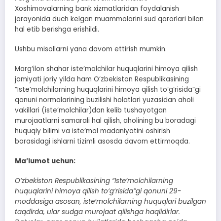
Xoshimovalarning bank xizmatlaridan foydalanish
jarayonida duch kelgan muammolarini sud qarorlari bilan
hal etib berishga erishildi.
Ushbu misollarni yana davom ettirish mumkin.
Marg‘ilon shahar iste’molchilar huquqlarini himoya qilish
jamiyati joriy yilda ham O‘zbekiston Respublikasining
“Iste’molchilarning huquqlarini himoya qilish to‘g‘risida”gi
qonuni normalarining buzilishi holatlari yuzasidan aholi
vakillari (iste’molchilar)dan kelib tushayotgan
murojaatlarni samarali hal qilish, aholining bu boradagi
huquqiy bilimi va iste’mol madaniyatini oshirish
borasidagi ishlarni tizimli asosda davom ettirmoqda.
Ma’lumot uchun:
O‘zbekiston Respublikasining “Iste’molchilarning
huquqlarini himoya qilish to‘g‘risida”gi qonuni 29-
moddasiga asosan, iste’molchilarning huquqlari buzilgan
taqdirda, ular sudga murojaat qilishga haqlidirlar.