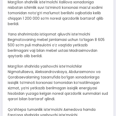
Marg‘ilon shahrilik iste’molchi Xalilova xonadoniga
nisbatan ichimlik suvi ta’minoti korxonasi mas’ul xodimi
tomonidan noto‘g‘ri ma’lumot berilishi oqibatida kelib
chiqqan 1 200 000 so‘m noreal qarzdorlik bartaraf qilib
berildi.
Yana shahrimizda istiqomat qiluvchi iste’molchi
Begmatovaning mebel jamlamasi uchun to‘lagan 8 605
500 so‘m puli mahsulotni o‘z vaqtida yetkazib
berilmagani vaji bilan mebel ustasi Madraximovdan
qaytarib olib berildi.
Marg‘ilon shahrida yashovchi iste’molchilar
Nigmatullaeva, Aleksandrovskaya, Abduraxmonov va
Qorabaevalarning tasarrufida bo‘lgan xonadonlarga
issiqlik ta’minoti korxonasi tomonidan ko‘rsatilmagan
xizmat, ya’ni yetkazib berilmagan issiqlik energiyasi
hisobidan yuzaga kelgan noreal qarzdorlik summalari sud
qarori bilan bartaraf qilindi.
Qo‘shtepa tumanilik iste’molchi Axmedova hamda
Farg‘ona shahrida yashovchi iste’molchi