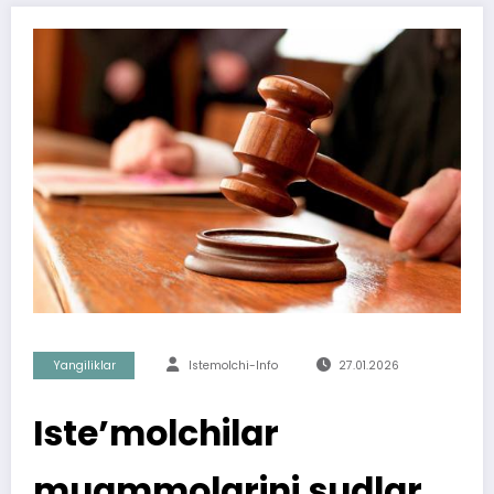
Yangiliklar
Istemolchi-Info
27.01.2026
Iste’molchilar
muammolarini sudlar