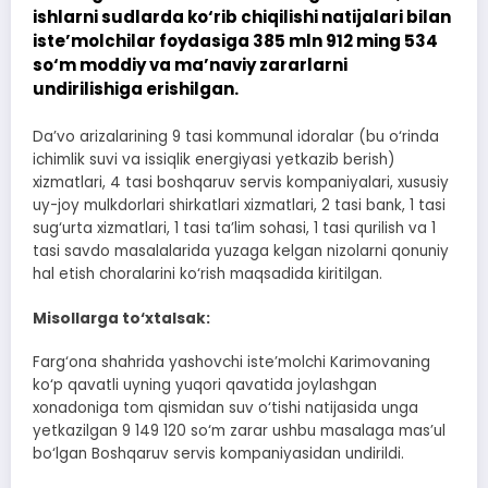
ishlarni sudlarda ko‘rib chiqilishi natijalari bilan
iste’molchilar foydasiga 385 mln 912 ming 534
so‘m moddiy va ma’naviy zararlarni
undirilishiga erishilgan.
Da’vo arizalarining 9 tasi kommunal idoralar (bu o‘rinda
ichimlik suvi va issiqlik energiyasi yetkazib berish)
xizmatlari, 4 tasi boshqaruv servis kompaniyalari, xususiy
uy-joy mulkdorlari shirkatlari xizmatlari, 2 tasi bank, 1 tasi
sug‘urta xizmatlari, 1 tasi ta’lim sohasi, 1 tasi qurilish va 1
tasi savdo masalalarida yuzaga kelgan nizolarni qonuniy
hal etish choralarini ko‘rish maqsadida kiritilgan.
Misollarga to‘xtalsak:
Farg‘ona shahrida yashovchi iste’molchi Karimovaning
ko‘p qavatli uyning yuqori qavatida joylashgan
xonadoniga tom qismidan suv o‘tishi natijasida unga
yetkazilgan 9 149 120 so‘m zarar ushbu masalaga mas’ul
bo‘lgan Boshqaruv servis kompaniyasidan undirildi.