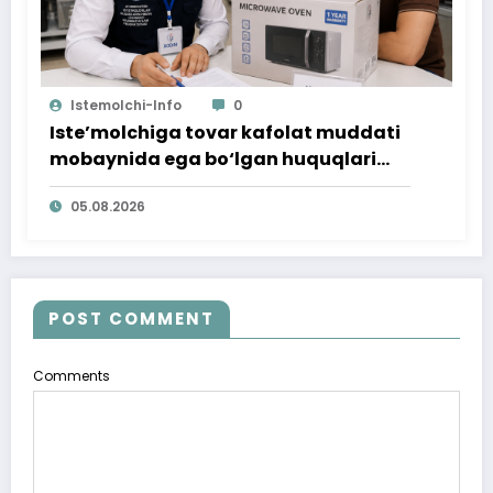
Istemolchi-Info
0
Iste’molchiga tovar kafolat muddati
mobaynida ega bo‘lgan huquqlari
ta’minlab berildi
05.08.2026
POST COMMENT
Comments