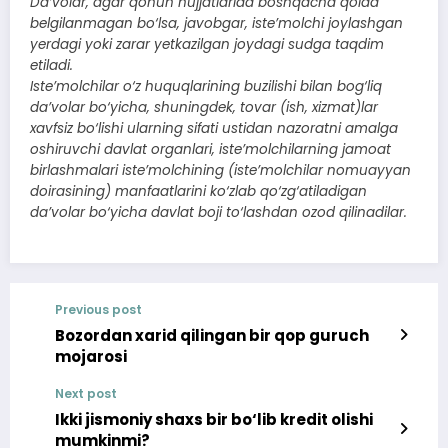
Da’volar, agar qonun hujjatlarida boshqacha qoida
belgilanmagan bo‘lsa, javobgar, iste’molchi joylashgan
yerdagi yoki zarar yetkazilgan joydagi sudga taqdim
etiladi.
Iste’molchilar o‘z huquqlarining buzilishi bilan bog‘liq
da’volar bo‘yicha, shuningdek, tovar (ish, xizmat)lar
xavfsiz bo‘lishi ularning sifati ustidan nazoratni amalga
oshiruvchi davlat organlari, iste’molchilarning jamoat
birlashmalari iste’molchining (iste’molchilar nomuayyan
doirasining) manfaatlarini ko‘zlab qo‘zg‘atiladigan
da’volar bo‘yicha davlat boji to‘lashdan ozod qilinadilar.
Previous post
Bozordan xarid qilingan bir qop guruch
mojarosi
Next post
Ikki jismoniy shaxs bir bo‘lib kredit olishi
mumkinmi?