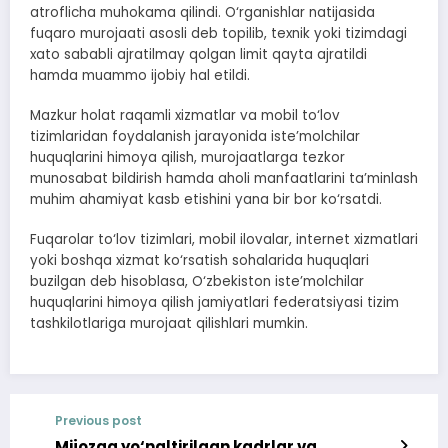
atroflicha muhokama qilindi. O‘rganishlar natijasida
fuqaro murojaati asosli deb topilib, texnik yoki tizimdagi
xato sababli ajratilmay qolgan limit qayta ajratildi
hamda muammo ijobiy hal etildi.
Mazkur holat raqamli xizmatlar va mobil to‘lov
tizimlaridan foydalanish jarayonida iste’molchilar
huquqlarini himoya qilish, murojaatlarga tezkor
munosabat bildirish hamda aholi manfaatlarini ta’minlash
muhim ahamiyat kasb etishini yana bir bor ko‘rsatdi.
Fuqarolar to‘lov tizimlari, mobil ilovalar, internet xizmatlari
yoki boshqa xizmat ko‘rsatish sohalarida huquqlari
buzilgan deb hisoblasa, O‘zbekiston iste’molchilar
huquqlarini himoya qilish jamiyatlari federatsiyasi tizim
tashkilotlariga murojaat qilishlari mumkin.
Previous post
Mijozga yo‘naltirilgan kadrlar va