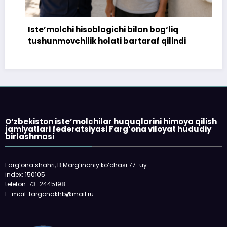
Iste’molchi hisoblagichi bilan bog‘liq
tushunmovchilik holati bartaraf qilindi
O‘zbekiston iste’molchilar huquqlarini himoya qilish
jamiyatlari federatsiyasi Farg‘ona viloyat hududiy
birlashmasi
Farg‘ona shahri, B.Marg‘inoniy ko‘chasi 77-uy
index: 150105
telefon: 73-2445198
E-mail: fargonakhb@mail.ru
___________________________