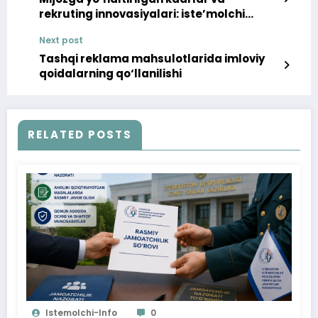
rekruting innovasiyalari: iste’molchi
huquqlarini ta’minlashda HR tizimining
Next post
o‘rni
Tashqi reklama mahsulotlarida imloviy
qoidalarning qo‘llanilishi
RELATED POSTS
Istemolchi-Info
0