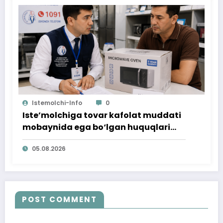
Istemolchi-Info
0
Iste’molchiga tovar kafolat muddati
mobaynida ega bo‘lgan huquqlari
ta’minlab berildi
05.08.2026
POST COMMENT