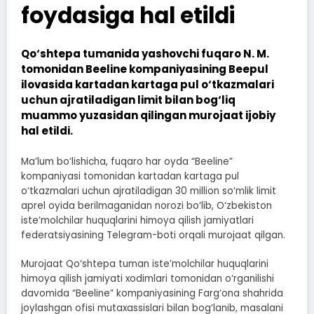
foydasiga hal etildi
Qo‘shtepa tumanida yashovchi fuqaro N. M.
tomonidan Beeline kompaniyasining Beepul
ilovasida kartadan kartaga pul o‘tkazmalari
uchun ajratiladigan limit bilan bog‘liq
muammo yuzasidan qilingan murojaat ijobiy
hal etildi.
Ma’lum bo‘lishicha, fuqaro har oyda “Beeline”
kompaniyasi tomonidan kartadan kartaga pul
o‘tkazmalari uchun ajratiladigan 30 million so‘mlik limit
aprel oyida berilmaganidan norozi bo‘lib, O‘zbekiston
iste’molchilar huquqlarini himoya qilish jamiyatlari
federatsiyasining Telegram-boti orqali murojaat qilgan.
Murojaat Qo‘shtepa tuman iste’molchilar huquqlarini
himoya qilish jamiyati xodimlari tomonidan o‘rganilishi
davomida “Beeline” kompaniyasining Farg‘ona shahrida
joylashgan ofisi mutaxassislari bilan bog‘lanib, masalani