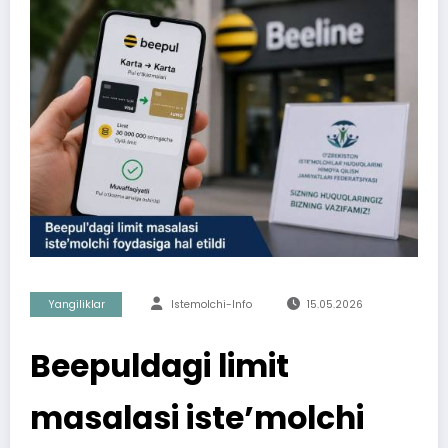
Yangiliklar
Istemolchi-Info
15.05.2026
Beepuldagi limit
masalasi iste’molchi