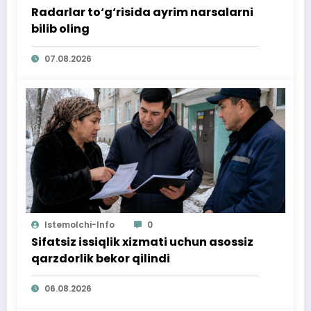
Radarlar to‘g‘risida ayrim narsalarni
bilib oling
07.08.2026
Istemolchi-Info
0
Sifatsiz issiqlik xizmati uchun asossiz
qarzdorlik bekor qilindi
06.08.2026