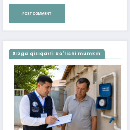
Sizga qiziqarli bo'lishi mumkin