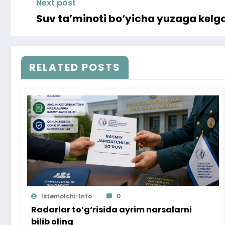
Next post
Suv ta’minoti bo‘yicha yuzaga kelga
RELATED POSTS
Istemolchi-Info
0
Radarlar to‘g‘risida ayrim narsalarni
bilib oling