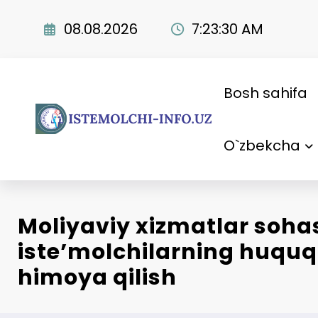
Skip
to
08.08.2026
7:23:31 AM
content
Bosh sahifa
O`zbekcha
Moliyaviy xizmatlar soha
iste’molchilarning huquq
himoya qilish