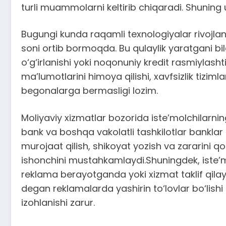
turli muammolarni keltirib chiqaradi. Shunin
Bugungi kunda raqamli texnologiyalar rivojlan
soni ortib bormoqda. Bu qulaylik yaratgani bil
o‘g‘irlanishi yoki noqonuniy kredit rasmiylasht
ma’lumotlarini himoya qilishi, xavfsizlik tiziml
begonalarga bermasligi lozim.
Moliyaviy xizmatlar bozorida iste’molchilarni
bank va boshqa vakolatli tashkilotlar banklar
murojaat qilish, shikoyat yozish va zararini q
ishonchini mustahkamlaydi.Shuningdek, iste’mo
reklama berayotganda yoki xizmat taklif qilayo
degan reklamalarda yashirin to‘lovlar bo‘lishi
izohlanishi zarur.