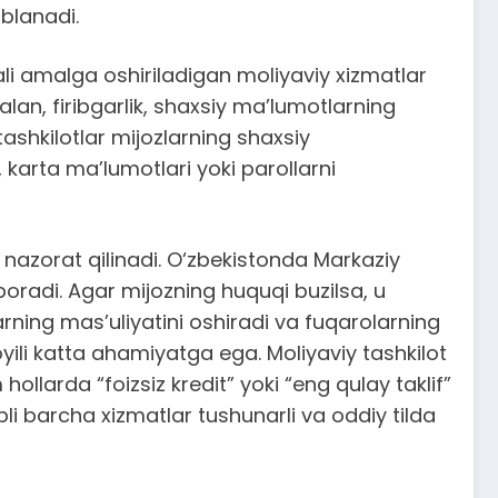
blanadi.
ali amalga oshiriladigan moliyaviy xizmatlar
lan, firibgarlik, shaxsiy ma’lumotlarning
tashkilotlar mijozlarning shaxsiy
, karta ma’lumotlari yoki parollarni
 nazorat qilinadi. O‘zbekistonda Markaziy
oradi. Agar mijozning huquqi buzilsa, u
arning mas’uliyatini oshiradi va fuqarolarning
yili katta ahamiyatga ega. Moliyaviy tashkilot
llarda “foizsiz kredit” yoki “eng qulay taklif”
li barcha xizmatlar tushunarli va oddiy tilda