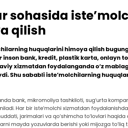
r sohasida iste’mol
a qilish
chilarning huquqlarini himoya qilish bugu
r inson bank, kredit, plastik karta, onlayn 
aviy xizmatdan foydalanganda o‘z mablag‘in
aydi. Shu sababli iste’molchilarning huquqla
anda bank, mikromoliya tashkiloti, sug‘urta kompan
ladi. Har bir iste’molchi xizmatdan foydalanishda
muddati, jarimalari va qo‘shimcha to‘lovlari haqida 
ni mayda yozuvlarda berishi yoki mijozga to‘liq t