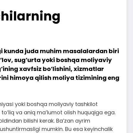
chilarning
ngi kunda juda muhim masalalardan biri
to‘lov, sug‘urta yoki boshqa moliyaviy
ing xavfsiz bo‘lishini, xizmatlar
rini himoya qilish moliya tizimining eng
iyasi yoki boshqa moliyaviy tashkilot
 to‘liq va aniq ma’lumot olish huquqiga ega.
oldindan bilishi kerak. Ba’zan ayrim
ushuntirmasligi mumkin. Bu esa keyinchalik