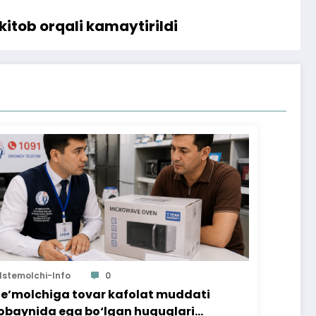
itob orqali kamaytirildi
Istemolchi-Info
0
te’molchiga tovar kafolat muddati
baynida ega bo‘lgan huquqlari