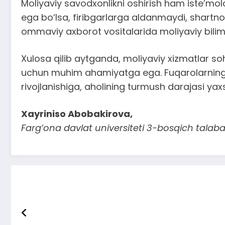
Moliyaviy savodxonlikni oshirish ham iste’molc
ega bo‘lsa, firibgarlarga aldanmaydi, shartno
ommaviy axborot vositalarida moliyaviy bilimlar
Xulosa qilib aytganda, moliyaviy xizmatlar soh
uchun muhim ahamiyatga ega. Fuqarolarning m
rivojlanishiga, aholining turmush darajasi yaxs
Xayriniso Abobakirova,
Farg‘ona davlat universiteti 3-bosqich talaba