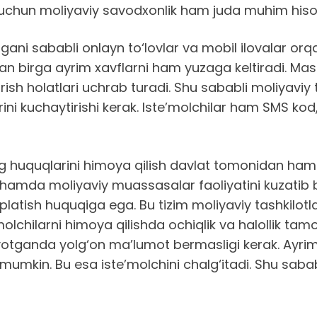
g uchun moliyaviy savodxonlik ham juda muhim hiso
gani sababli onlayn to‘lovlar va mobil ilovalar orq
an birga ayrim xavflarni ham yuzaga keltiradi. Masa
irish holatlari uchrab turadi. Shu sababli moliyaviy 
arini kuchaytirishi kerak. Iste’molchilar ham SMS kod
ng huquqlarini himoya qilish davlat tomonidan ham
 hamda moliyaviy muassasalar faoliyatini kuzatib b
oplatish huquqiga ega. Bu tizim moliyaviy tashkilotl
lchilarni himoya qilishda ochiqlik va halollik tamo
tganda yolg‘on ma’lumot bermasligi kerak. Ayrim ho
 mumkin. Bu esa iste’molchini chalg‘itadi. Shu sabab