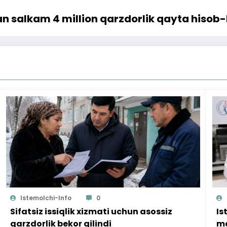
n salkam 4 million qarzdorlik qayta hisob-k
Istemolchi-Info
0
Sifatsiz issiqlik xizmati uchun asossiz
Is
qarzdorlik bekor qilindi
mo