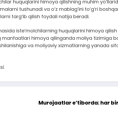
hilar huquqlarini himoya qilishning muhim yo‘llarid
malarni tushunadi va o‘z mablag‘ini to‘g‘ri boshqar
ni targ‘ib qilish foydali natija beradi.
asida iste’molchilarning huquqlarini himoya qilish j
anfaatlari himoya qilinganda moliya tizimiga bo‘l
hilanishiga va moliyaviy xizmatlarning yanada sifatl
si.
Murojaatlar e’tiborda: har 