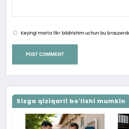
Keyingi marta fikr bildirishim uchun bu brauzerd
Sizga qiziqarli bo'lishi mumkin