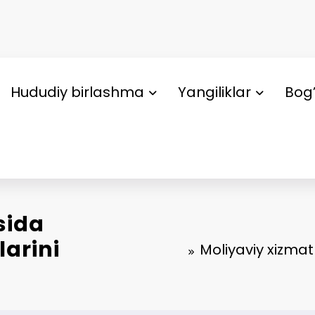
Hududiy birlashma
Yangiliklar
Bog’
sida
larini
Moliyaviy xizmat