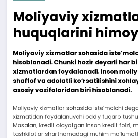
Moliyaviy xizmatla
huquqlarini himoy
Moliyaviy xizmatlar sohasida iste’mol
hisoblanadi. Chunki hozir deyarli har bi
xizmatlardan foydalanadi. Inson moliy
shaffof va adolatli ko‘rsatilishini xohl
asosiy vazifalaridan biri hisoblanadi.
Moliyaviy xizmatlar sohasida iste’molchi deg
xizmatidan foydalanuvchi oddiy fuqaro tushuni
Masalan, kredit olayotgan inson kredit foizi, 
tashkilotlar shartnomadagi muhim ma’lumotlar