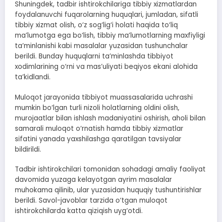
Shuningdek, tadbir ishtirokchilariga tibbiy xizmatlardan
foydalanuvchi fuqarolarning huquqlari, jumladan, sifatli
tibbiy xizmat olish, o‘z sog‘lig‘i holati haqida to‘liq
ma’lumotga ega bo‘lish, tibbiy ma’lumotlarning maxfiyligi
ta’minlanishi kabi masalalar yuzasidan tushunchalar
berildi. Bunday huquqlarni ta’minlashda tibbiyot
xodimlarining o‘rni va mas’uliyati beqiyos ekani alohida
ta’kidlandi.
Muloqot jarayonida tibbiyot muassasalarida uchrashi
mumkin bo‘lgan turli nizoli holatlarning oldini olish,
murojaatlar bilan ishlash madaniyatini oshirish, aholi bilan
samarali muloqot o‘rnatish hamda tibbiy xizmatlar
sifatini yanada yaxshilashga qaratilgan tavsiyalar
bildirildi.
Tadbir ishtirokchilari tomonidan sohadagi amaliy faoliyat
davomida yuzaga kelayotgan ayrim masalalar
muhokama qilinib, ular yuzasidan huquqiy tushuntirishlar
berildi. Savol-javoblar tarzida o‘tgan muloqot
ishtirokchilarda katta qiziqish uyg‘otdi.