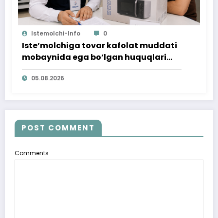
Istemolchi-Info
0
Iste’molchiga tovar kafolat muddati
mobaynida ega bo‘lgan huquqlari
ta’minlab berildi
05.08.2026
POST COMMENT
Comments