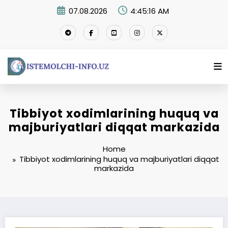
Skip
07.08.2026
4:45:16 AM
to
content
Tibbiyot xodimlarining huquq va
majburiyatlari diqqat markazida
Home
Tibbiyot xodimlarining huquq va majburiyatlari diqqat
markazida