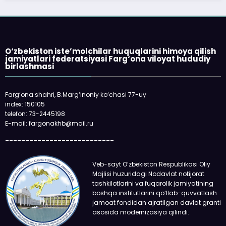
O‘zbekiston iste’molchilar huquqlarini himoya qilish
jamiyatlari federatsiyasi Farg‘ona viloyat hududiy
birlashmasi
Farg‘ona shahri, B.Marg‘inoniy ko‘chasi 77-uy
index: 150105
telefon: 73-2445198
E-mail: fargonakhb@mail.ru
___________________________
Veb-sayt O‘zbekiston Respublikasi Oliy
Majlisi huzuridagi Nodavlat notijorat
tashkilotlarini va fuqarolik jamiyatining
boshqa institutlarini qo‘llab-quvvatlash
jamoat fondidan ajratilgan davlat granti
asosida modernizasiya qilindi.