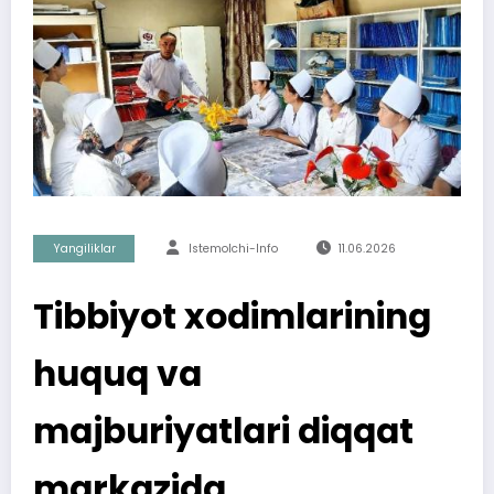
Yangiliklar
Istemolchi-Info
11.06.2026
Tibbiyot xodimlarining
huquq va
majburiyatlari diqqat
markazida