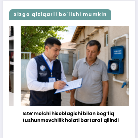
Sizga qiziqarli bo'lishi mumkin
Iste’molchi hisoblagichi bilan bog‘liq
tushunmovchilik holati bartaraf qilindi