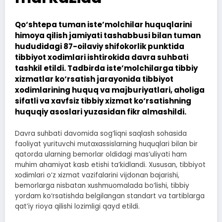
Qo‘shtepa tuman iste’molchilar huquqlarini
himoya qilish jamiyati tashabbusi bilan tuman
hududidagi 87-oilaviy shifokorlik punktida
tibbiyot xodimlari ishtirokida davra suhbati
tashkil etildi. Tadbirda iste’molchilarga tibbiy
xizmatlar ko‘rsatish jarayonida tibbiyot
xodimlarining huquq va majburiyatlari, aholiga
sifatli va xavfsiz tibbiy xizmat ko‘rsatishning
huquqiy asoslari yuzasidan fikr almashildi.
Davra suhbati davomida sog‘liqni saqlash sohasida
faoliyat yurituvchi mutaxassislarning huquqlari bilan bir
qatorda ularning bemorlar oldidagi mas’uliyati ham
muhim ahamiyat kasb etishi ta’kidlandi. Xususan, tibbiyot
xodimlari o‘z xizmat vazifalarini vijdonan bajarishi,
bemorlarga nisbatan xushmuomalada bo‘lishi, tibbiy
yordam ko‘rsatishda belgilangan standart va tartiblarga
qat’iy rioya qilishi lozimligi qayd etildi.