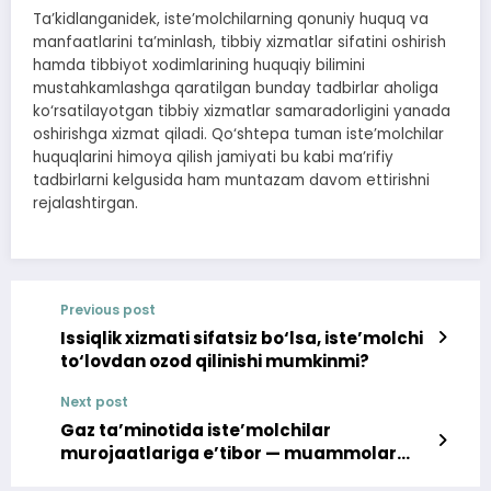
Ta’kidlanganidek, iste’molchilarning qonuniy huquq va
manfaatlarini ta’minlash, tibbiy xizmatlar sifatini oshirish
hamda tibbiyot xodimlarining huquqiy bilimini
mustahkamlashga qaratilgan bunday tadbirlar aholiga
ko‘rsatilayotgan tibbiy xizmatlar samaradorligini yanada
oshirishga xizmat qiladi. Qo‘shtepa tuman iste’molchilar
huquqlarini himoya qilish jamiyati bu kabi ma’rifiy
tadbirlarni kelgusida ham muntazam davom ettirishni
rejalashtirgan.
Previous post
Issiqlik xizmati sifatsiz bo‘lsa, iste’molchi
to‘lovdan ozod qilinishi mumkinmi?
Next post
Gaz ta’minotida iste’molchilar
murojaatlariga e’tibor — muammolar
yechimiga qadam