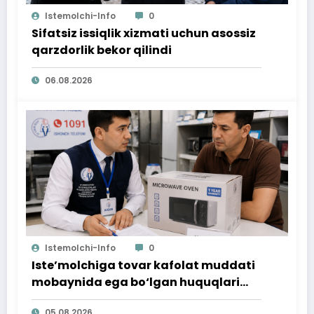
Istemolchi-Info
0
Sifatsiz issiqlik xizmati uchun asossiz
qarzdorlik bekor qilindi
06.08.2026
Istemolchi-Info
0
Iste’molchiga tovar kafolat muddati
mobaynida ega bo‘lgan huquqlari
ta’minlab berildi
05.08.2026