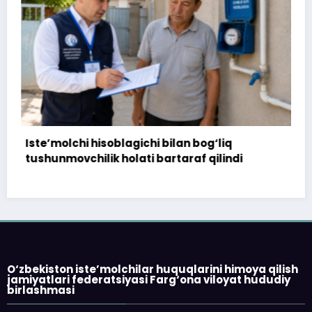
gichi bilan bog‘liq
172 million so‘m to‘lan
lati bartaraf qilindi
topshirilmadi…
O‘zbekiston iste’molchilar huquqlarini himoya qilish
jamiyatlari federatsiyasi Farg‘ona viloyat hududiy
birlashmasi