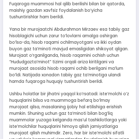
Fuqaroga muammosi hal qilib berilishi bilan bir qatorda,
maishiy gazdan xavfsiz foydalanish bo‘yicha
tushuntirishlar ham berildi.
Yana bir murojaatchi Abdurahmon Mirzaev esa tabiiy gaz
hisoblagichi uchun zarur to‘lovlarni amalga oshirgan
bo‘lsa-da, hisob raqami ochilmayotgani va ikki oydan
buyon gaz ta’minoti mavjud emasligidan shikoyat qilgan.
Murojaat o‘rganilganda, hisob raqamini ochish uchun
“Hududgazta’minot” tizimi orqali ariza kiritilgani va
murojaat asosida hisob raqami ochib berilgani ma’lum
bo‘ldi. Natijada xonadon tabiiy gaz ta’minotiga ulandi
hamda fuqaroga huquqiy tushuntirish berildi.
Ushbu holatlar bir jihatni yaqqol ko‘rsatadi: iste’molchi o‘z
huquqlarini bilsa va muammoga befarq bo‘lmay
murojaat qilsa, masalaning ijobiy hal etilishiga erishish
mumkin. Shuning uchun gaz ta’minoti bilan bog‘liq
muammolar yuzaga kelganda mas’ul tashkilotlarga yoki
iste’molchilar huquqlarini himoya qilish jamiyatlariga
murojaat qilish muhimdir. Zero, har bir iste’molchi sifatli