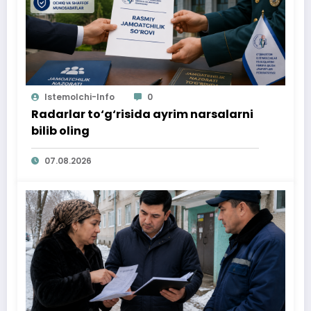
Istemolchi-Info
0
Radarlar to‘g‘risida ayrim narsalarni
bilib oling
07.08.2026