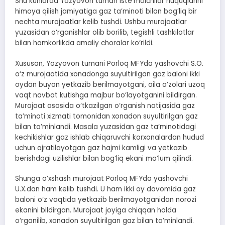
Shu kunlarda Yozyovon tuman iste’molchilar huquqlarini
himoya qilish jamiyatiga gaz ta’minoti bilan bog‘liq bir
nechta murojaatlar kelib tushdi. Ushbu murojaatlar
yuzasidan o‘rganishlar olib borilib, tegishli tashkilotlar
bilan hamkorlikda amaliy choralar ko‘rildi.
Xususan, Yozyovon tumani Porloq MFYda yashovchi S.O.
o‘z murojaatida xonadonga suyultirilgan gaz baloni ikki
oydan buyon yetkazib berilmayotgani, oila a’zolari uzoq
vaqt navbat kutishga majbur bo‘layotganini bildirgan.
Murojaat asosida o‘tkazilgan o‘rganish natijasida gaz
ta’minoti xizmati tomonidan xonadon suyultirilgan gaz
bilan ta’minlandi. Masala yuzasidan gaz ta’minotidagi
kechikishlar gaz ishlab chiqaruvchi korxonalardan hudud
uchun ajratilayotgan gaz hajmi kamligi va yetkazib
berishdagi uzilishlar bilan bog‘liq ekani ma’lum qilindi.
Shunga o‘xshash murojaat Porloq MFYda yashovchi
U.X.dan ham kelib tushdi. U ham ikki oy davomida gaz
baloni o‘z vaqtida yetkazib berilmayotganidan norozi
ekanini bildirgan. Murojaat joyiga chiqqan holda
o‘rganilib, xonadon suyultirilgan gaz bilan ta’minlandi.