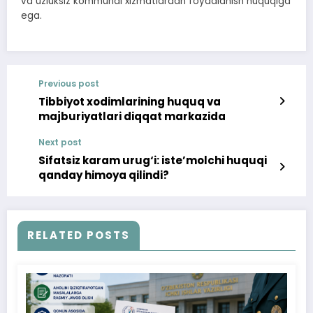
va uzluksiz kommunal xizmatlardan foydalanish huquqiga
ega.
Previous post
Tibbiyot xodimlarining huquq va
majburiyatlari diqqat markazida
Next post
Sifatsiz karam urug‘i: iste’molchi huquqi
qanday himoya qilindi?
RELATED POSTS