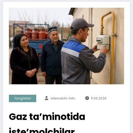
Yangiliklar
Istemolchi-Info
11.06.2026
Gaz ta’minotida
iste’molchilar