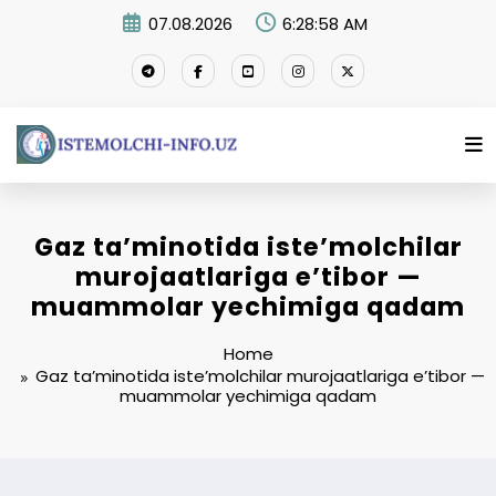
Skip
07.08.2026
6:28:59 AM
to
content
Gaz ta’minotida iste’molchilar
murojaatlariga e’tibor —
muammolar yechimiga qadam
Home
Gaz ta’minotida iste’molchilar murojaatlariga e’tibor —
muammolar yechimiga qadam