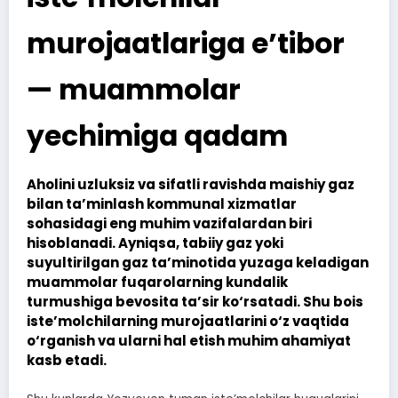
murojaatlariga e’tibor
— muammolar
yechimiga qadam
Aholini uzluksiz va sifatli ravishda maishiy gaz
bilan ta’minlash kommunal xizmatlar
sohasidagi eng muhim vazifalardan biri
hisoblanadi. Ayniqsa, tabiiy gaz yoki
suyultirilgan gaz ta’minotida yuzaga keladigan
muammolar fuqarolarning kundalik
turmushiga bevosita ta’sir ko‘rsatadi. Shu bois
iste’molchilarning murojaatlarini o‘z vaqtida
o‘rganish va ularni hal etish muhim ahamiyat
kasb etadi.