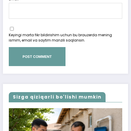
Keyingi marta fikr bildirishim uchun bu brauzerda mening
ismim, email va saytim manzili saqlansin.
Sizga qiziqarli bo'lishi mumkin