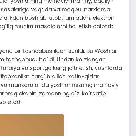
alo, yoshlarning maʼnaviy-maʼrifiy, badiiy-
uassasalariga vaqtida va maqbul narxlarda
olalikdan boshlab kitob, jumladan, elektron
bog`liq muhim masalalarni hal etish dolzarb
a bir tashabbus ilgari surildi. Bu «Yoshlar
him tashabbus» bo`ldi. Undan ko`zlangan
tarbiya va sportga keng jalb etish, yoshlarda
obxonlikni targ`ib qilish, xotin-qizlar
unyo manzaralarida yoshlarimizning maʼnaviy
arbroq ekanini zamonning o`zi ko`rsatib
sb etadi.