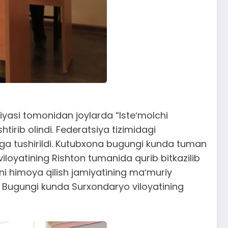
siyasi tomonidan joylarda “Isteʼmolchi
htirib olindi. Federatsiya tizimidagi
ishga tushirildi. Kutubxona bugungi kunda tuman
iloyatining Rishton tumanida qurib bitkazilib
ini himoya qilish jamiyatining maʼmuriy
di. Bugungi kunda Surxondaryo viloyatining