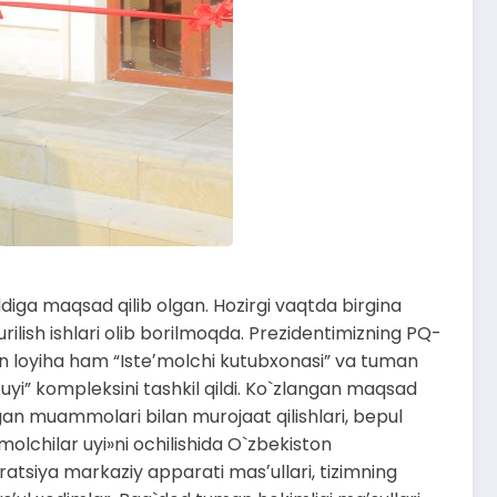
diga maqsad qilib olgan. Hozirgi vaqtda birgina
ilish ishlari olib borilmoqda. Prezidentimizning PQ-
n loyiha ham “Isteʼmolchi kutubxonasi” va tuman
 uyi” kompleksini tashkil qildi. Ko`zlangan maqsad
gan muammolari bilan murojaat qilishlari, bepul
olchilar uyi»ni ochilishida O`zbekiston
eratsiya markaziy apparati masʼullari, tizimning