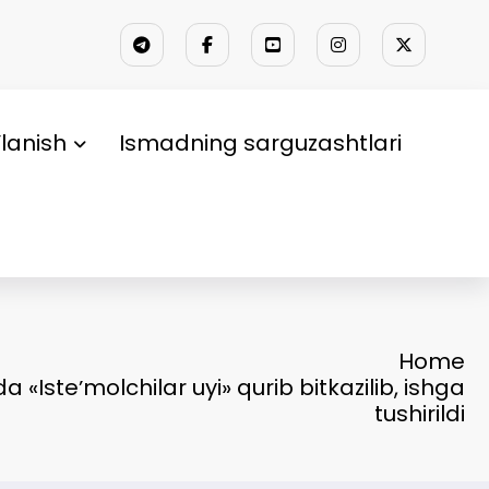
lanish
Ismadning sarguzashtlari
Home
«Isteʼmolchilar uyi» qurib bitkazilib, ishga
tushirildi