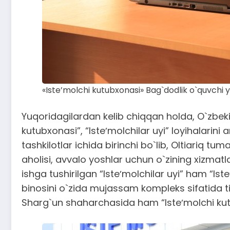
«Iste’molchi kutubxonasi» Bag`dodlik o`quvchi yo
Yuqoridagilardan kelib chiqqan holda, O`zbeki
kutubxonasi”, “Isteʼmolchilar uyi” loyihalarini 
tashkilotlar ichida birinchi bo`lib, Oltiariq 
aholisi, avvalo yoshlar uchun o`zining xizmat
ishga tushirilgan “Isteʼmolchilar uyi” ham “Is
binosini o`zida mujassam kompleks sifatida tiz
Sharg`un shaharchasida ham “Isteʼmolchi kutu