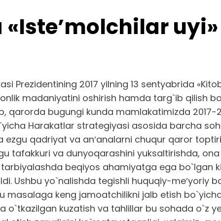
Isteʼmolchilar uyi» q
i Prezidentining 2017 yilning 13 sentyabrida «Kitob
tobxonlik madaniyatini oshirish hamda targ`ib qilish
inib, qarorda bugungi kunda mamlakatimizda 2017-20
 bo`yicha Harakatlar strategiyasi asosida barcha s
a ezgu qadriyat va anʼanalarni chuqur qaror toptir
ongu tafakkuri va dunyoqarashini yuksaltirishda, 
 tarbiyalashda beqiyos ahamiyatga ega bo`lgan ki
`tildi. Ushbu yo`nalishda tegishli huquqiy-meʼyoriy
 bu masalaga keng jamoatchilikni jalb etish bo`yi
aqtda o`tkazilgan kuzatish va tahlillar bu sohada o`z