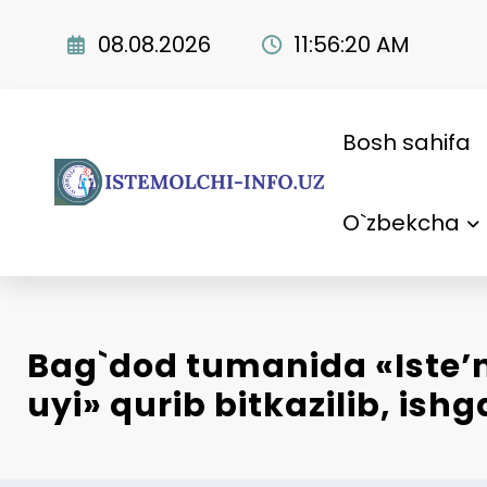
Skip
to
08.08.2026
11:56:21 AM
content
Bosh sahifa
O`zbekcha
Bag`dod tumanida «Isteʼ
uyi» qurib bitkazilib, ishg