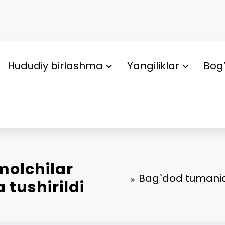
Hududiy birlashma
Yangiliklar
Bog’
molchilar
Bag`dod tumanida 
a tushirildi