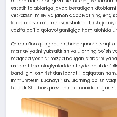
muammolar borligi va ularni keng ko`lamda hal 
estetik talablariga javob beradigan kitoblarn
yetkazish, milliy va jahon adabiyotining eng s
kitob o`qish ko`nikmasini shakllantirish, jam
vazifa bo`lib qolayotganligiga ham alohida urg`
Qaror eʼlon qilinganidan hech qancha vaqt o`t
maʼnaviyatini yuksaltirish va ularning bo`sh
maqsad yoshlarimizga bo`lgan eʼtiborni yanada
axborot texnologiyalaridan foydalanish ko`nikmal
bandligini oshirishdan iborat. Haqiqatan ham
immunitetini kuchaytirish, ularning bo`sh va
turibdi. Shu bois prezident tomonidan ilgari