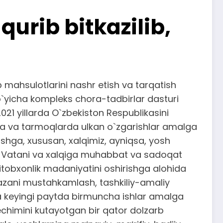
urib bitkazilib,
 mahsulotlarini nashr etish va tarqatish
 bo`yicha kompleks chora-tadbirlar dasturi
21 yillarda O`zbekiston Respublikasini
oha va tarmoqlarda ulkan o`zgarishlar amalga
ishga, xususan, xalqimiz, ayniqsa, yosh
ona Vatani va xalqiga muhabbat va sadoqat
tobxonlik madaniyatini oshirishga alohida
 bazani mustahkamlash, tashkiliy-amaliy
cha keyingi paytda birmuncha ishlar amalga
 yechimini kutayotgan bir qator dolzarb