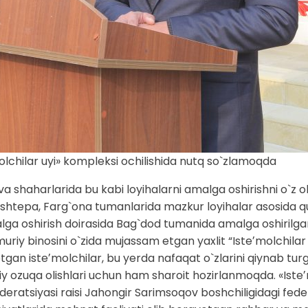
lchilar uyi» kompleksi ochilishida nutq so`zlamoqda
shaharlarida bu kabi loyihalarni amalga oshirishni o`z ol
shtepa, Farg`ona tumanlarida mazkur loyihalar asosida qur
ga oshirish doirasida Bag`dod tumanida amalga oshirilga
muriy binosini o`zida mujassam etgan yaxlit “Isteʼmolchilar
gan isteʼmolchilar, bu yerda nafaqat o`zlarini qiynab tur
y ozuqa olishlari uchun ham sharoit hozirlanmoqda. «Isteʼm
federatsiyasi raisi Jahongir Sarimsoqov boshchiligidagi fed