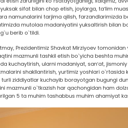
etish zarurligini ko`rsatayotganligi, xalqimiz, avv
i yuksak sifat bilan chop etish, joylarga, taʼlim m
ara namunalarini tarjima qilish, farzandlarimizda b
iyatimizda mutolaa madaniyatini yuksaltirish bilan 
u berib o`tildi.
may, Prezidentimiz Shavkat Mirziyoev tomonidan yan
 vaqtini mazmunli tashkil etish bo`yicha beshta mu
 kuchaytirish, ularni madaniyat, sanʼat, jismoniy 
arini shakllantirish, yurtimiz yoshlari o`rtasida kit
, turli ziddiyatlar kuchayib borayotgan bugungi d
qtini mazmunli o`tkazish har qachongidan ham dolz
 surilgan 5 ta muhim tashabbus muhim ahamiyat ka