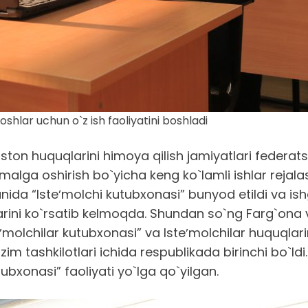
shlar uchun o`z ish faoliyatini boshladi
ston huquqlarini himoya qilish jamiyatlari federat
amalga oshirish bo`yicha keng ko`lamli ishlar rejalas
tumanida “Isteʼmolchi kutubxonasi” bunyod etildi va 
larini ko`rsatib kelmoqda. Shundan so`ng Farg`ona v
teʼmolchilar kutubxonasi” va Isteʼmolchilar huquqlar
im tashkilotlari ichida respublikada birinchi bo`l
bxonasi” faoliyati yo`lga qo`yilgan.