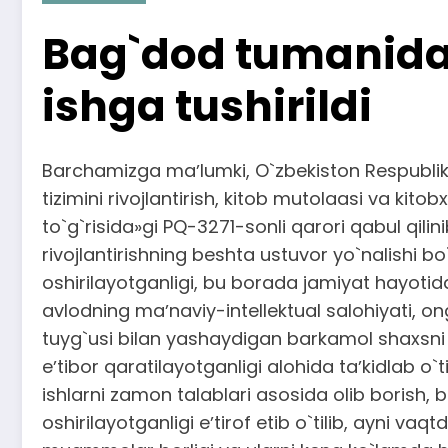
Bag`dod tumanida «
ishga tushirildi
Barchamizga maʼlumki, O`zbekiston Respublikas
tizimini rivojlantirish, kitob mutolaasi va ki
to`g`risida»gi PQ-3271-sonli qarori qabul qil
rivojlantirishning beshta ustuvor yo`nalishi
oshirilayotganligi, bu borada jamiyat hayotid
avlodning maʼnaviy-intellektual salohiyati, 
tuyg`usi bilan yashaydigan barkamol shaxsni
eʼtibor qaratilayotganligi alohida taʼkidlab o
ishlarni zamon talablari asosida olib borish,
oshirilayotganligi eʼtirof etib o`tilib, ayni v