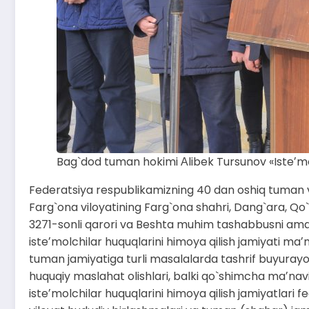
Bag`dod tuman hokimi Аlibek Tursunov «Isteʼmo
Federatsiya respublikamizning 40 dan oshiq tuman va 
Farg`ona viloyatining Farg`ona shahri, Dang`ara, Qo`
3271-sonli qarori va Beshta muhim tashabbusni amal
isteʼmolchilar huquqlarini himoya qilish jamiyati maʼ
tuman jamiyatiga turli masalalarda tashrif buyurayot
huquqiy maslahat olishlari, balki qo`shimcha maʼnavi
isteʼmolchilar huquqlarini himoya qilish jamiyatlari 