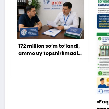
 to‘landi,
irilmadi…
«Faqat naqd pul» degan