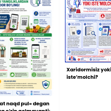
Xonadon
mulkdor
bo‘lib o
qarzdorl
Xaridormisiz yoki
kiritildi
iste’molchi?