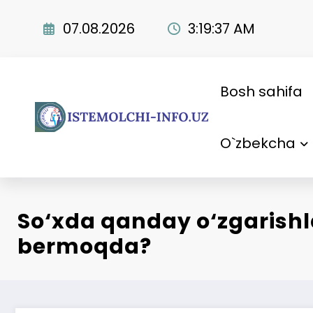
Skip
to
07.08.2026
3:19:38 AM
content
Bosh sahifa
O`zbekcha
So‘xda qanday o‘zgarishl
bermoqda?