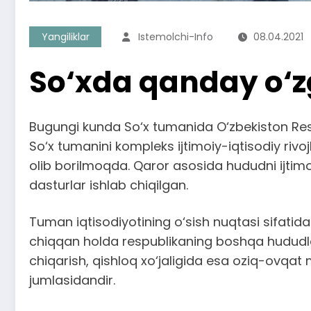
Yangiliklar
Istemolchi-Info
08.04.2021
So‘xda qanday o‘z
Bugungi kunda So‘x tumanida O‘zbekiston Respu
So‘x tumanini kompleks ijtimoiy-iqtisodiy rivojl
olib borilmoqda. Qaror asosida hududni ijti
dasturlar ishlab chiqilgan.
Tuman iqtisodiyotining o‘sish nuqtasi sifatida
chiqqan holda respublikaning boshqa hududla
chiqarish, qishloq xo‘jaligida esa oziq-ovqat 
jumlasidandir.