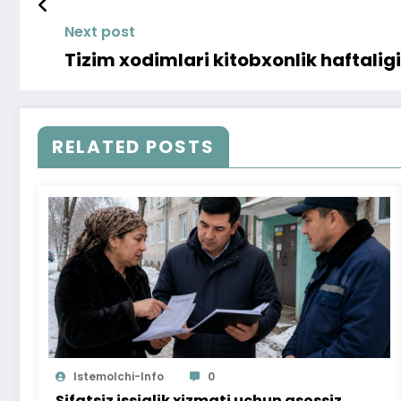
Next post
Tizim xodimlari kitobxonlik haftalig
RELATED POSTS
Istemolchi-Info
0
Sifatsiz issiqlik xizmati uchun asossiz