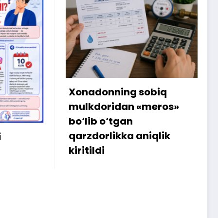
ning sobiq
Internetdagi xarid
idan «meros»
amalga oshmagani
‘tgan
sababli 300 ming so
ikka aniqlik
iste’molchiga qaytar