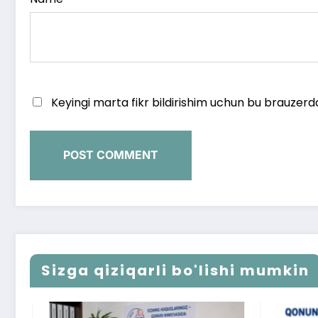
Keyingi marta fikr bildirishim uchun bu brauzerd
Sizga qiziqarli bo'lishi mumkin