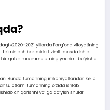
qda?
agi «2020-2021 yillarda Farg‘ona viloyatining
ini ta’minlash borasida tizimli asosda ishlar
n bir qator muammolarning yechimi bo‘yicha
ingan. Bunda tumanning imkoniyatlaridan kelib
hsulotlarni tumanning o‘zida ishlab
ishlab chiqarishni yo‘lga qo‘yish shular