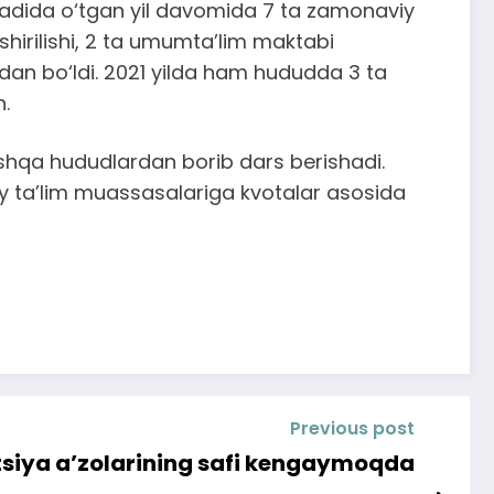
maqsadida o‘tgan yil davomida 7 ta zamonaviy
shirilishi, 2 ta umumta’lim maktabi
ardan bo‘ldi. 2021 yilda ham hududda 3 ta
n.
oshqa hududlardan borib dars berishadi.
liy ta’lim muassasalariga kvotalar asosida
Previous post
siya a’zolarining safi kengaymoqda