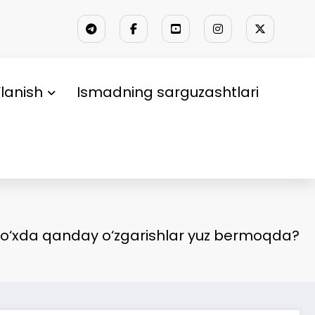
lanish
Ismadning sarguzashtlari
o‘xda qanday o‘zgarishlar yuz bermoqda?