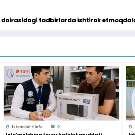
i doirasidagi tadbirlarda ishtirok etmoqdal
Istemolchi-Info
0
Iste’molchiga tovar kafolat muddati
Is