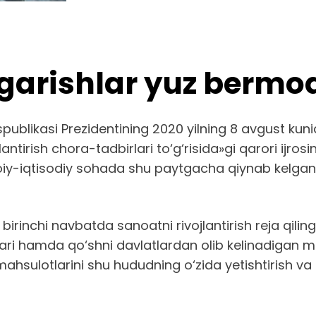
garishlar yuz bermo
blikasi Prezidentining 2020 yilning 8 avgust kunid
antirish chora-tadbirlari to‘g‘risida»gi qarori ijros
moiy-iqtisodiy sohada shu paytgacha qiynab kelga
 birinchi navbatda sanoatni rivojlantirish reja qil
ri hamda qo‘shni davlatlardan olib kelinadigan ma
mahsulotlarini shu hududning o‘zida yetishtirish va 