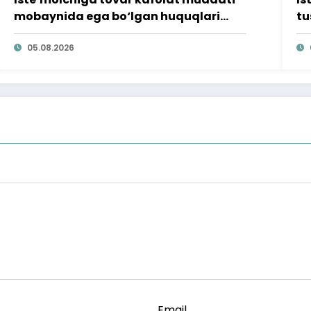
mobaynida ega bo‘lgan huquqlari
tu
ta’minlab berildi
qi
05.08.2026
Email