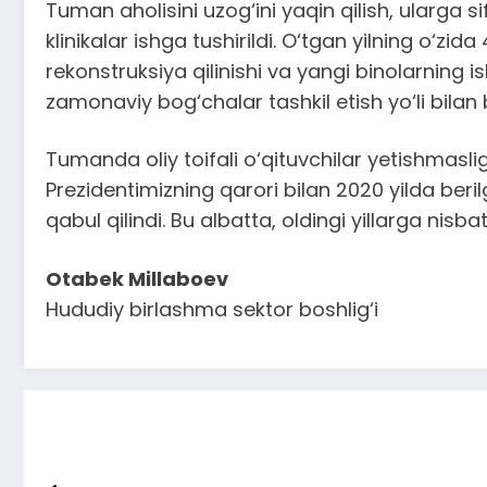
Tuman aholisini uzog‘ini yaqin qilish, ularga s
klinikalar ishga tushirildi. O‘tgan yilning o‘
rekonstruksiya qilinishi va yangi binolarning 
zamonaviy bog‘chalar tashkil etish yo‘li bilan 
Tumanda oliy toifali o‘qituvchilar yetishmasl
Prezidentimizning qarori bilan 2020 yilda beri
qabul qilindi. Bu albatta, oldingi yillarga nisb
Otabek Millaboev
Hududiy birlashma sektor boshlig‘i