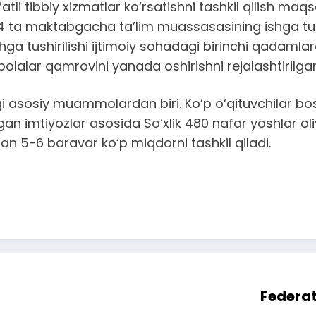
ifatli tibbiy xizmatlar ko‘rsatishni tashkil qilish 
zida 4 ta maktabgacha ta’lim muassasasining ishga tu
ishga tushirilishi ijtimoiy sohadagi birinchi qadaml
bolalar qamrovini yanada oshirishni rejalashtirilga
igi asosiy muammolardan biri. Ko‘p o‘qituvchilar b
lgan imtiyozlar asosida So‘xlik 480 nafar yoshlar o
atan 5-6 baravar ko‘p miqdorni tashkil qiladi.
Federat