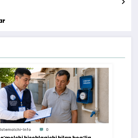
ar
Istemolchi-Info
0
te’molchi hisoblagichi bilan bog‘liq