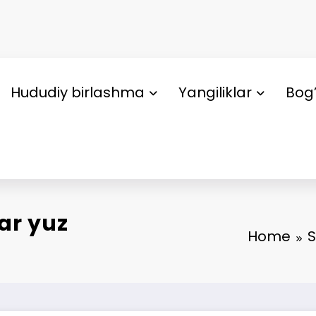
Hududiy birlashma
Yangiliklar
Bog’
ar yuz
Home
S