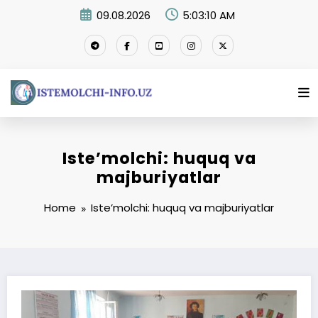
Skip
09.08.2026
5:03:11 AM
to
content
Iste’molchi: huquq va
majburiyatlar
Home
Iste’molchi: huquq va majburiyatlar