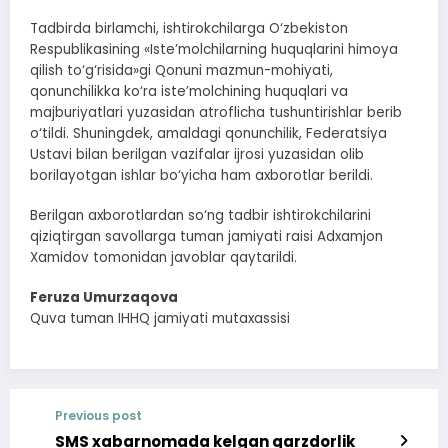
Tadbirda birlamchi, ishtirokchilarga O‘zbekiston
Respublikasining «Iste’molchilarning huquqlarini himoya
qilish to‘g‘risida»gi Qonuni mazmun-mohiyati,
qonunchilikka ko‘ra iste’molchining huquqlari va
majburiyatlari yuzasidan atroflicha tushuntirishlar berib
o‘tildi. Shuningdek, amaldagi qonunchilik, Federatsiya
Ustavi bilan berilgan vazifalar ijrosi yuzasidan olib
borilayotgan ishlar bo‘yicha ham axborotlar berildi.
Berilgan axborotlardan so‘ng tadbir ishtirokchilarini
qiziqtirgan savollarga tuman jamiyati raisi Adxamjon
Xamidov tomonidan javoblar qaytarildi.
Feruza Umurzaqova
Quva tuman IHHQ jamiyati mutaxassisi
Previous post
SMS xabarnomada kelgan qarzdorlik