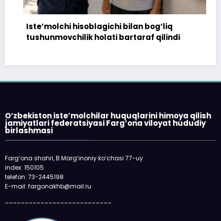
Iste’molchi hisoblagichi bilan bog‘liq
tushunmovchilik holati bartaraf qilindi
O‘zbekiston iste’molchilar huquqlarini himoya qilish
jamiyatlari federatsiyasi Farg‘ona viloyat hududiy
birlashmasi
Farg‘ona shahri, B.Marg‘inoniy ko‘chasi 77-uy
index: 150105
telefon: 73-2445198
E-mail: fargonakhb@mail.ru
___________________________