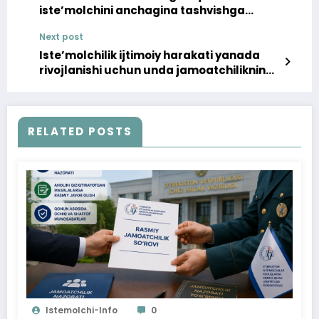
iste’molchini anchagina tashvishga
qo‘ydi
Next post
Iste’molchilik ijtimoiy harakati yanada
rivojlanishi uchun unda jamoatchilikning
keng ishtirokini ta’minlanishi zarur
RELATED POSTS
Istemolchi-Info
0