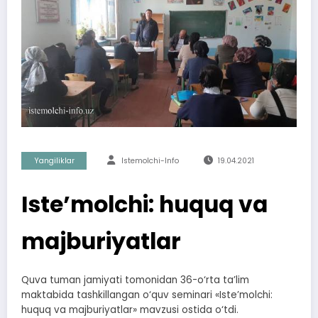
Yangiliklar
Istemolchi-Info
19.04.2021
Iste’molchi: huquq va
majburiyatlar
Quva tuman jamiyati tomonidan 36-o‘rta ta’lim
maktabida tashkillangan o‘quv seminari «Iste’molchi:
huquq va majburiyatlar» mavzusi ostida o‘tdi.