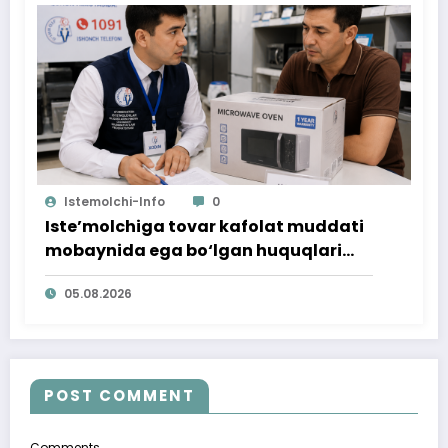
Istemolchi-Info
0
Iste’molchiga tovar kafolat muddati
mobaynida ega bo‘lgan huquqlari
ta’minlab berildi
05.08.2026
POST COMMENT
Comments