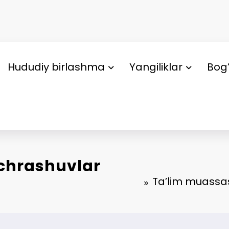
Hududiy birlashma
Yangiliklar
Bog’
chrashuvlar
Ta’lim muassas