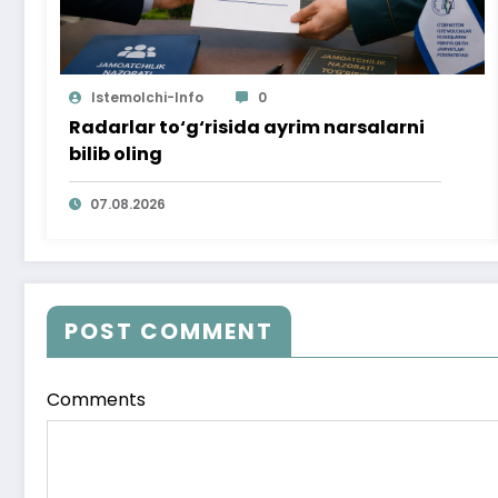
Istemolchi-Info
0
Radarlar to‘g‘risida ayrim narsalarni
bilib oling
07.08.2026
POST COMMENT
Comments