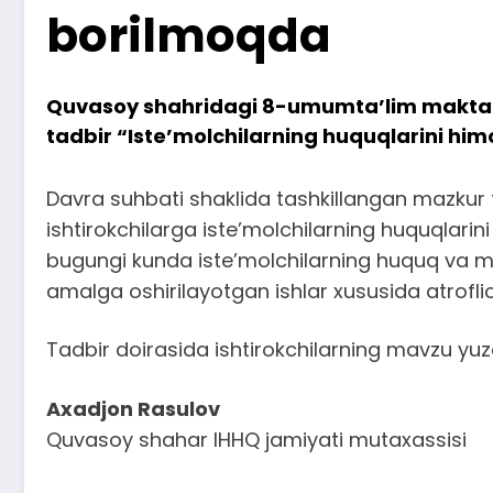
borilmoqda
Quvasoy shahridagi 8-umumta’lim maktabi 
tadbir “Iste’molchilarning huquqlarini himo
Davra suhbati shaklida tashkillangan mazkur 
ishtirokchilarga iste’molchilarning huquqlarini 
bugungi kunda iste’molchilarning huquq va man
amalga oshirilayotgan ishlar xususida atroflic
Tadbir doirasida ishtirokchilarning mavzu yuzas
Axadjon Rasulov
Quvasoy shahar IHHQ jamiyati mutaxassisi