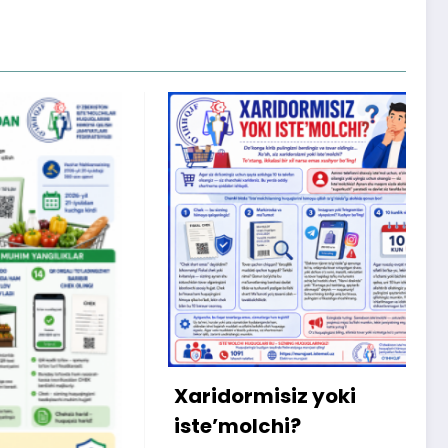
X
m
b
q
Xaridormisiz yoki
k
iste’molchi?