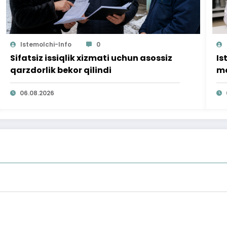
Istemolchi-Info
0
Sifatsiz issiqlik xizmati uchun asossiz
Is
qarzdorlik bekor qilindi
mo
ta
06.08.2026