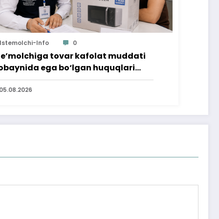
Istemolchi-Info
0
te’molchiga tovar kafolat muddati
baynida ega bo‘lgan huquqlari
’minlab berildi
05.08.2026