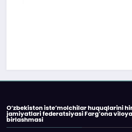
O‘zbekiston iste’molchilar huquqlarini h
jamiyatlari federatsiyasi Farg‘ona viloy
birlashmasi