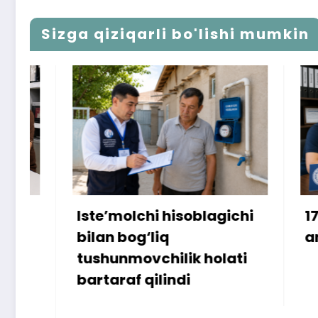
Sizga qiziqarli bo'lishi mumkin
Iste’molchi hisoblagichi
172 mill
bilan bog‘liq
ammo u
tushunmovchilik holati
bartaraf qilindi