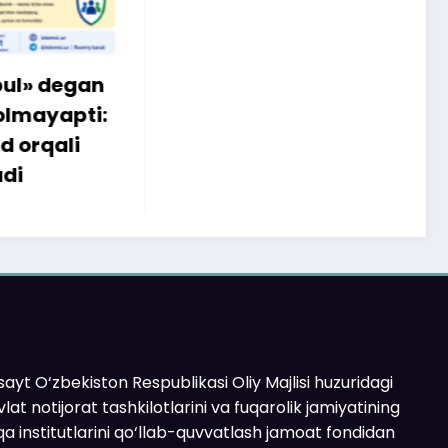
egan
apti:
li
ayt O‘zbekiston Respublikasi Oliy Majlisi huzuridagi
lat notijorat tashkilotlarini va fuqarolik jamiyatining
a institutlarini qo‘llab-quvvatlash jamoat fondidan