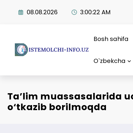
Skip
to
08.08.2026
3:00:23 AM
content
Bosh sahifa
O`zbekcha
Ta’lim muassasalarida u
o‘tkazib borilmoqda