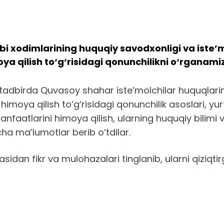
xodimlarining huquqiy savodxonligi va iste’m
ya qilish to‘g‘risidagi qonunchilikni o‘rganami
tadbirda Quvasoy shahar iste’molchilar huquqlarini
himoya qilish to‘g‘risidagi qonunchilik asoslari, yurt
faatlarini himoya qilish, ularning huquqiy bilimi 
ha ma’lumotlar berib o‘tdilar.
idan fikr va mulohazalari tinglanib, ularni qiziqtir