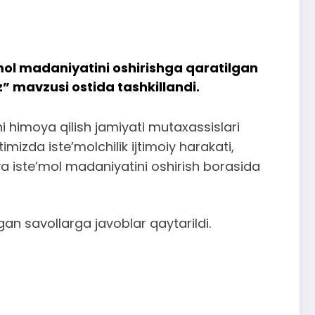
ol madaniyatini oshirishga qaratilgan
z” mavzusi ostida tashkillandi.
 himoya qilish jamiyati mutaxassislari
imizda iste’molchilik ijtimoiy harakati,
va iste’mol madaniyatini oshirish borasida
gan savollarga javoblar qaytarildi.