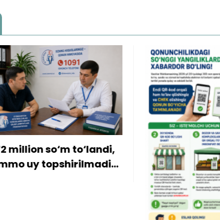
ion so‘m to‘landi,
y topshirilmadi…