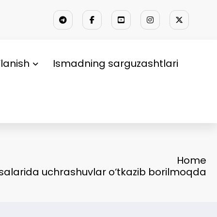
lanish
Ismadning sarguzashtlari
Home
alarida uchrashuvlar o‘tkazib borilmoqda