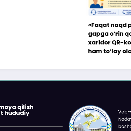
«Faqat naqd pul» d
gapga o‘rin qolmay
xaridor QR-kod orqa
ham to‘lay oladi
imoya qilish
Veb-s
at hududiy
Nodav
boshq