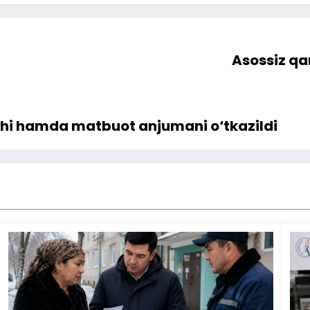
Asossiz qar
shi hamda matbuot anjumani o‘tkazildi