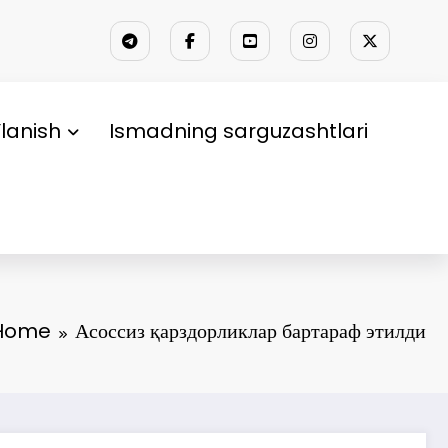
lanish
Ismadning sarguzashtlari
Home
Асоссиз қарздорликлар бартараф этилди