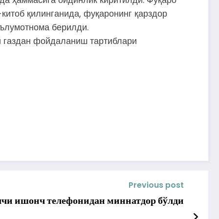
-китоб қилинганида, фуқаронинг қарздор
аълумотнома берилди.
й газдан фойдаланиш тартиблари
Previous post
чи ишонч телефонидан миннатдор бўлди