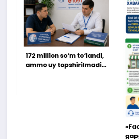
llion so‘m to‘landi,
uy topshirilmadi…
«Faqat naqd pul»
gapga o‘rin qolm