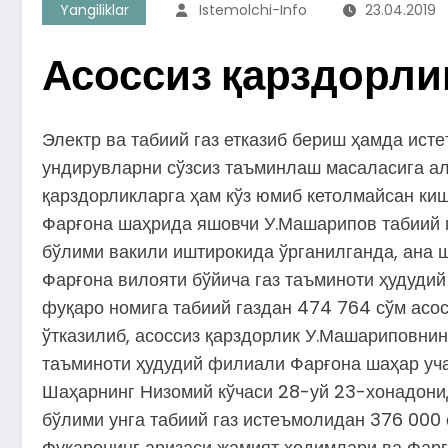
Yangiliklar
Istemolchi-Info
23.04.2019
Асоссиз қарздорли
Электр ва табиий газ етказиб бериш ҳамда ис
ундирувларни сўзсиз таъминлаш масаласига ал
қарздорликларга ҳам кўз юмиб кетолмайсан киш
Фарғона шаҳрида яшовчи У.Машарипов табиий г
бўлими вакили иштирокида ўрганилганда, ана 
Фарғона вилояти бўйича газ таъминоти ҳудудий
фуқаро номига табиий газдан 474 764 сўм асос
ўтказилиб, асоссиз қарздорлик У.Машариповнин
таъминоти ҳудудий филиали Фарғона шаҳар уча
Шаҳарнинг Низомий кўчаси 28-уй 23-хонадонида
бўлими унга табиий газ истеъмолидан 376 000 
Фуқаронинг аризаси жамият ходимлари ва Фарғ