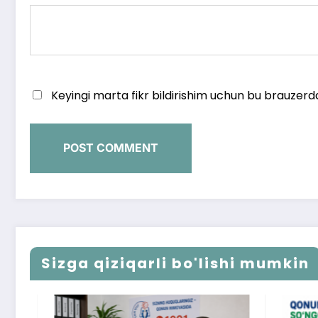
Keyingi marta fikr bildirishim uchun bu brauzerd
Sizga qiziqarli bo'lishi mumkin