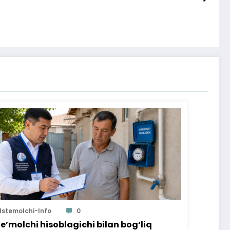
Istemolchi-Info
0
te’molchi hisoblagichi bilan bog‘liq