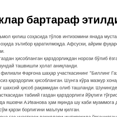
клар бартараф этилд
теъмол қилиш соҳасида тўлов интизомини янада муст
оҳида эътибор қаратилмоқда. Афсуски, айрим фуқа
и.
аздан ҳисобланган қарздорликдан норози бўлиб ёз
шундай ташвишли ҳолат аниқланди.
 филиали Фарғона шаҳар участкасининг “Биллинг Га
сиз қарздорлик ҳисобланган. Шунга кўра мазкур хон
г шахсий ҳисоб рақамидан олиб ташланди. Шунингдек
сткасидан табиий газдан қарздорлиги йўқлиги тўғр
 яшовчи А.Иванова ҳам яқинда шу каби муаммога ду
сўм қарзи борлигини маълум қилган.
она газ участкаси вакиллари иштирокида ўрганилган