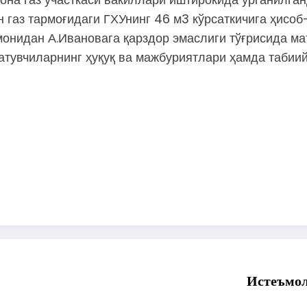
газ тармоғидаги ГХУнинг 46 м3 кўрсаткичига ҳисоб
монидан А.Ивановага қарздор эмаслиги тўғрисида м
атувчиларнинг ҳуқуқ ва мажбуриятлари ҳамда табии
Истеъмол