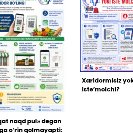
Xaridormisiz yoki
iste’molchi?
 degan
ayapti: