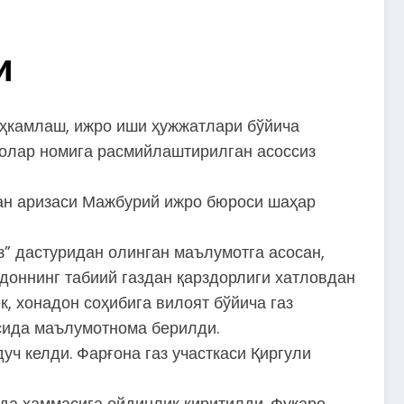
и
аҳкамлаш, ижро иши ҳужжатлари бўйича
ролар номига расмийлаштирилган асоссиз
ган аризаси Мажбурий ижро бюроси шаҳар
з” дастуридан олинган маълумотга асосан,
адоннинг табиий газдан қарздорлиги хатловдан
, хонадон соҳибига вилоят бўйича газ
исида маълумотнома берилди.
ч келди. Фарғона газ участкаси Қиргули
да ҳаммасига ойдинлик киритилди. Фуқаро