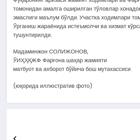
томонидан амалга оширилган тўловлар хонадон 
эмаслиги маълум бўлди. Участка ходимлари то
Ўрганиш жараёнида истеъмолчи ва хизмат кўрс
тушунтирилди.
Мадаминжон СОЛИЖОНОВ,
ЎИҲҲҚЖФ Фарғона шаҳар жамияти
матбуот ва ахборот бўйича бош мутахассиси
(юқорида иллюстратив фото)