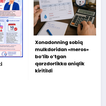
Xonadonning sobiq
Internetdag
mulkdoridan «meros»
amalga os
bo‘lib o‘tgan
sababli 30
qarzdorlikka aniqlik
iste’molchi
kiritildi