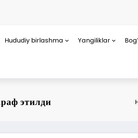
Hududiy birlashma
Yangiliklar
Bog’
араф этилди