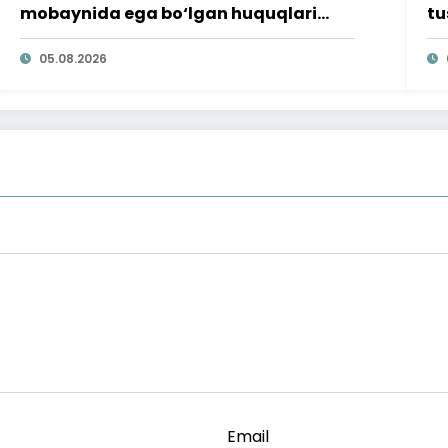
mobaynida ega bo‘lgan huquqlari
tu
ta’minlab berildi
qi
05.08.2026
Email