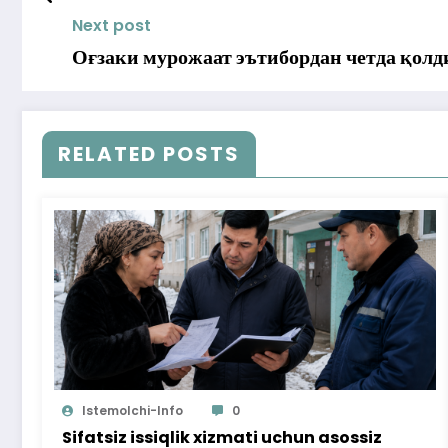
Next post
Оғзаки мурожаат эътибордан четда қол
RELATED POSTS
Istemolchi-Info
0
Sifatsiz issiqlik xizmati uchun asossiz