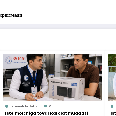
дирилмади
Istemolchi-Info
0
Iste’molchiga tovar kafolat muddati
Is