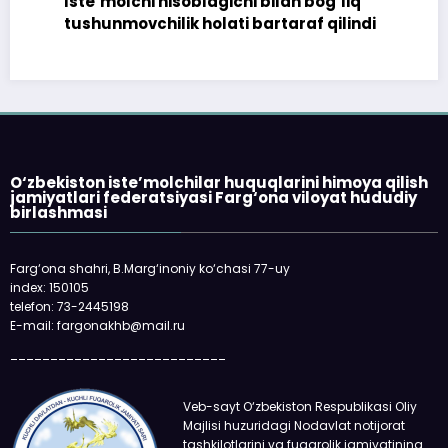
Iste’molchi hisoblagichi bilan bog‘liq
tushunmovchilik holati bartaraf qilindi
O‘zbekiston iste’molchilar huquqlarini himoya qilish
jamiyatlari federatsiyasi Farg‘ona viloyat hududiy
birlashmasi
Farg‘ona shahri, B.Marg‘inoniy ko‘chasi 77-uy
index: 150105
telefon: 73-2445198
E-mail: fargonakhb@mail.ru
___________________________
Veb-sayt O‘zbekiston Respublikasi Oliy
Majlisi huzuridagi Nodavlat notijorat
tashkilotlarini va fuqarolik jamiyatining