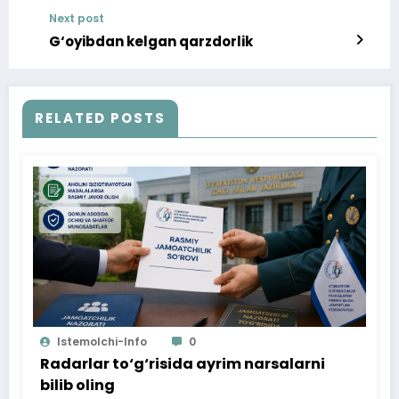
uchrashdi
Next post
G‘oyibdan kelgan qarzdorlik
RELATED POSTS
Istemolchi-Info
0
Radarlar to‘g‘risida ayrim narsalarni
bilib oling