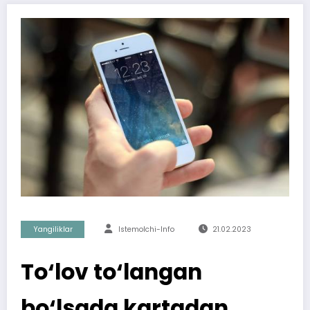
Yangiliklar
Istemolchi-Info
21.02.2023
To‘lov to‘langan
bo‘lsada kartadan