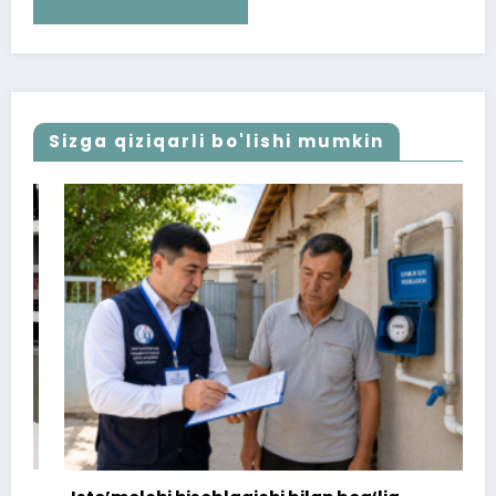
Sizga qiziqarli bo'lishi mumkin