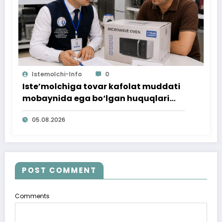
Istemolchi-Info
0
Iste’molchiga tovar kafolat muddati
mobaynida ega bo‘lgan huquqlari
ta’minlab berildi
05.08.2026
POST COMMENT
Comments