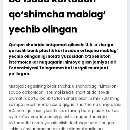
qo‘shimcha mablag‘
yechib olingan
Qo‘qon shahrida istiqomat qiluvchi U.A. o‘zlariga
qarashli bank plastik kartasidan ortiqcha mablag‘
yechib olinganligi holati yuzasidan O‘zbekiston
iste’molchilar huquqlarini himoya qilsh jamiyatlari
Federatsiyasi Telegramm boti orqali murojaat
yo‘llagan.
Murojaat egasining bildirishicha, u shahardagi “Elmakon»
savdo do‘konidan, iste’mol krediti shartlarida, tovar
qiymatini bo‘lib-bo‘lib to‘lash sharti bilan, 5 mln 700 ming
so‘mga mobil telefon xarid qilgan. Shartnoma uning otasi
A.A. nomiga rasmiylashtirilib, otaning bank plastik kartasi
oylik to‘lov vaqtida amalga oshirilmagan taqdirda
avtomatik tarzda yechib olish dasturiga ham ulangan.
Lekin to‘lovlar amalga oshirib kelinayotganligiga