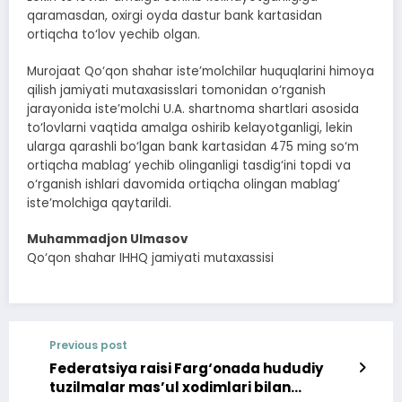
qaramasdan, oxirgi oyda dastur bank kartasidan
ortiqcha to‘lov yechib olgan.
Murojaat Qo‘qon shahar iste’molchilar huquqlarini himoya
qilish jamiyati mutaxasisslari tomonidan o‘rganish
jarayonida iste’molchi U.A. shartnoma shartlari asosida
to‘lovlarni vaqtida amalga oshirib kelayotganligi, lekin
ularga qarashli bo‘lgan bank kartasidan 475 ming so‘m
ortiqcha mablag‘ yechib olinganligi tasdig‘ini topdi va
o‘rganish ishlari davomida ortiqcha olingan mablag‘
iste’molchiga qaytarildi.
Muhammadjon Ulmasov
Qo‘qon shahar IHHQ jamiyati mutaxassisi
Previous post
Federatsiya raisi Farg‘onada hududiy
tuzilmalar mas’ul xodimlari bilan