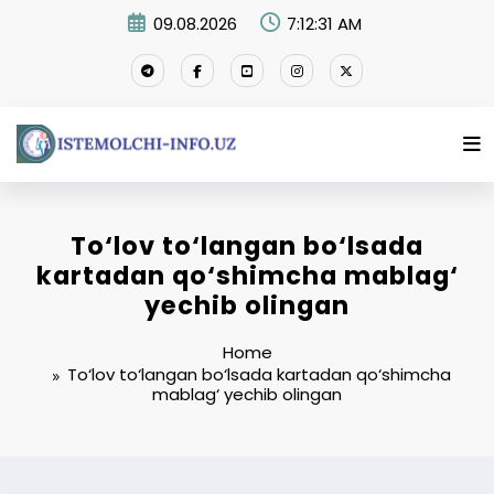
Skip
09.08.2026
7:12:31 AM
to
content
To‘lov to‘langan bo‘lsada
kartadan qo‘shimcha mablag‘
yechib olingan
Home
To‘lov to‘langan bo‘lsada kartadan qo‘shimcha
mablag‘ yechib olingan