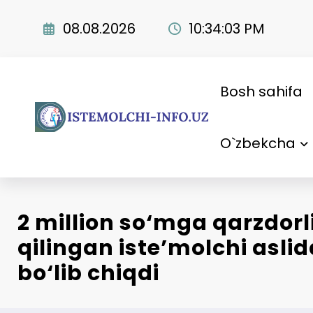
Skip
to
08.08.2026
10:34:04 PM
content
Bosh sahifa
O`zbekcha
2 million so‘mga qarzdorl
qilingan iste’molchi asli
bo‘lib chiqdi