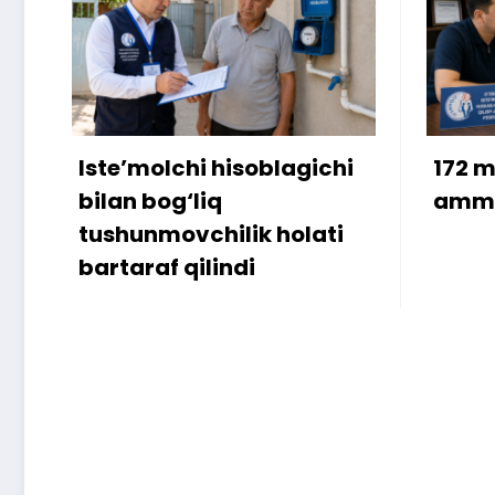
Iste’molchi hisoblagichi
172 mill
bilan bog‘liq
ammo u
tushunmovchilik holati
bartaraf qilindi