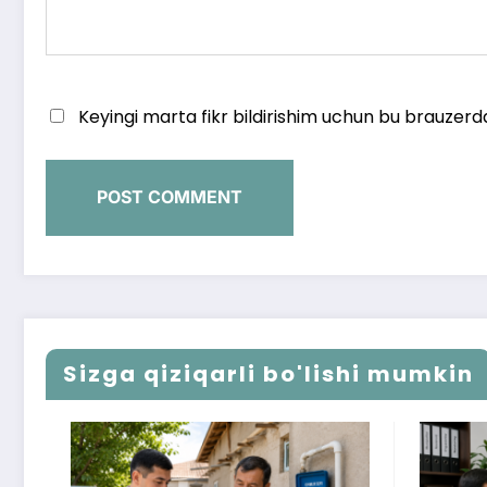
Keyingi marta fikr bildirishim uchun bu brauzerd
Sizga qiziqarli bo'lishi mumkin