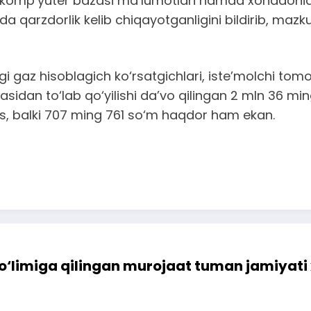
i komp’yuter bazasi ma’lumotlari hamda xonadonida
 qarzdorlik kelib chiqayotganligini bildirib, mazkur 
i gaz hisoblagich ko‘rsatgichlari, iste’molchi tom
gasidan to‘lab qo‘yilishi da’vo qilingan 2 mln 36 mi
as, balki 707 ming 761 so‘m haqdor ham ekan.
bo‘limiga qilingan murojaat tuman jamiyati 