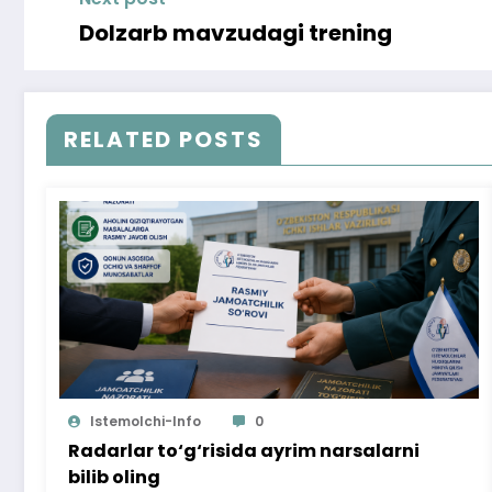
Dolzarb mavzudagi trening
RELATED POSTS
Istemolchi-Info
0
Radarlar to‘g‘risida ayrim narsalarni
bilib oling