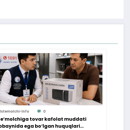
Istemolchi-Info
0
te’molchiga tovar kafolat muddati
baynida ega bo‘lgan huquqlari