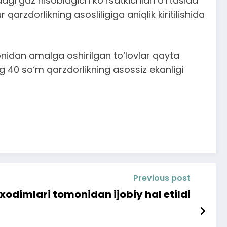
gi gaz hisoblagich ko‘rsatkichlari o‘rtasida
qarzdorlikning asosliligiga aniqlik kiritilishida
onidan amalga oshirilgan to‘lovlar qayta
ng 40 so‘m qarzdorlikning asossiz ekanligi
Previous post
xodimlari tomonidan ijobiy hal etildi