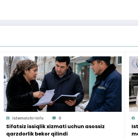
Istemolchi-Info
0
Sifatsiz issiqlik xizmati uchun asossiz
Is
qarzdorlik bekor qilindi
mo