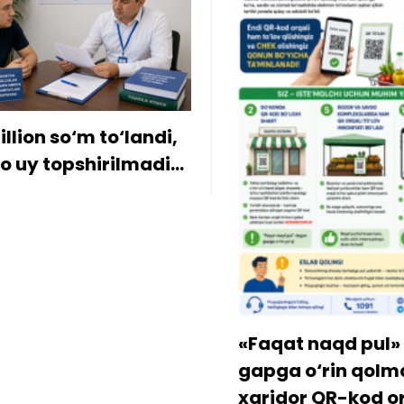
ion so‘m to‘landi,
y topshirilmadi…
«Faqat naqd pul» d
gapga o‘rin qolmay
xaridor QR-kod orqa