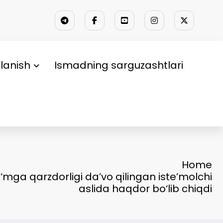
lanish
Ismadning sarguzashtlari
Home
o‘mga qarzdorligi da’vo qilingan iste’molchi
aslida haqdor bo‘lib chiqdi