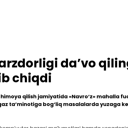
arzdorligi da’vo qili
ib chiqdi
 himoya qilish jamiyatida «Navro‘z» mahalla fuq
y gaz ta’minotiga bog‘liq masalalarda yuzag