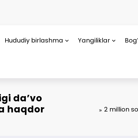
Hududiy birlashma
Yangiliklar
Bog’
igi da’vo
da haqdor
2 million s