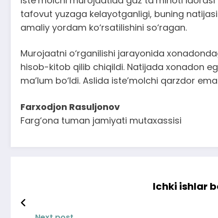
Iste’molchi murojaatida gaz ta’minoti idoras
tafovut yuzaga kelayotganligi, buning natijasida
amaliy yordam ko‘rsatilishini so‘ragan.
Murojaatni o‘rganilishi jarayonida xonadondag
hisob-kitob qilib chiqildi. Natijada xonadon e
ma’lum bo‘ldi. Aslida iste’molchi qarzdor em
Farxodjon Rasuljonov
Farg‘ona tuman jamiyati mutaxassisi
Ichki ishlar 
Next post