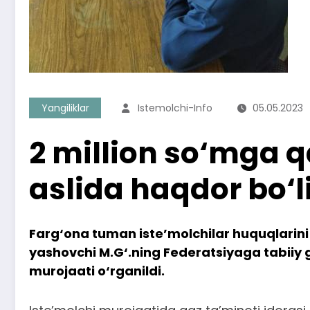
Yangiliklar
Istemolchi-Info
05.05.2023
2 million so‘mga q
aslida haqdor bo‘l
Farg‘ona tuman iste’molchilar huquqlarini
yashovchi M.G‘.ning Federatsiyaga tabii
murojaati o‘rganildi.