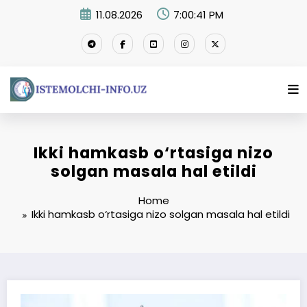
Skip
11.08.2026
7:00:42 PM
to
content
Ikki hamkasb o‘rtasiga nizo
solgan masala hal etildi
Home
Ikki hamkasb o‘rtasiga nizo solgan masala hal etildi