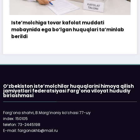
afolat muddati
Iste’molchi hisoblagichi bi
n huquqlari ta’minlab
tushunmovchilik holati bart
O‘zbekiston iste’molchilar huquqlarini himoya qilish
jamiyatlari federatsiyasi Farg‘ona viloyat hududiy
birlashmasi
Farg‘ona shahri, B.Marg‘inoniy ko‘chasi 77-uy
index: 150105
telefon: 73-2445198
E-mail: fargonakhb@mail.ru
___________________________