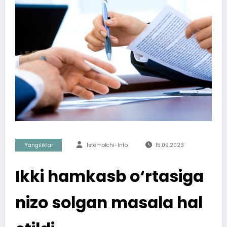
Yangiliklar
Istemolchi-Info
15.09.2023
Ikki hamkasb o‘rtasiga
nizo solgan masala hal