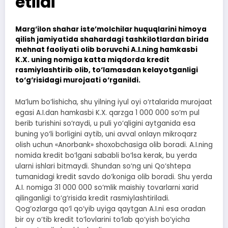
etildi
Marg‘ilon shahar iste’molchilar huquqlarini himoya
qilish jamiyatida shahardagi tashkilotlardan birida
mehnat faoliyati olib boruvchi A.I.ning hamkasbi
K.X. uning nomiga katta miqdorda kredit
rasmiylashtirib olib, to‘lamasdan kelayotganligi
to‘g‘risidagi murojaati o‘rganildi.
Ma’lum bo‘lishicha, shu yilning iyul oyi o‘rtalarida murojaat
egasi A.I.dan hamkasbi K.X. qarzga 1 000 000 so‘m pul
berib turishini so‘raydi, u puli yo‘qligini aytganida esa
buning yo‘li borligini aytib, uni avval onlayn mikroqarz
olish uchun «Anorbank» shoxobchasiga olib boradi. A.I.ning
nomida kredit bo‘lgani sababli bo‘lsa kerak, bu yerda
ularni ishlari bitmaydi. Shundan so‘ng uni Qo‘shtepa
tumanidagi kredit savdo do‘koniga olib boradi. Shu yerda
A.I. nomiga 31 000 000 so‘mlik maishiy tovarlarni xarid
qilinganligi to‘g‘risida kredit rasmiylashtiriladi.
Qog‘ozlarga qo‘l qo‘yib uyiga qaytgan A.I.ni esa oradan
bir oy o‘tib kredit to‘lovlarini to‘lab qo‘yish bo‘yicha