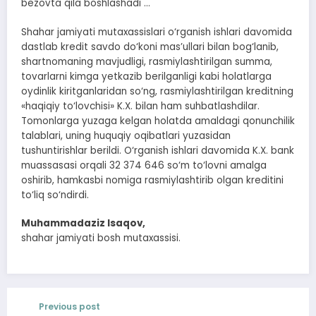
bezovta qila boshlashadi …
Shahar jamiyati mutaxassislari o‘rganish ishlari davomida
dastlab kredit savdo do‘koni mas’ullari bilan bog‘lanib,
shartnomaning mavjudligi, rasmiylashtirilgan summa,
tovarlarni kimga yetkazib berilganligi kabi holatlarga
oydinlik kiritganlaridan so‘ng, rasmiylashtirilgan kreditning
«haqiqiy to‘lovchisi» K.X. bilan ham suhbatlashdilar.
Tomonlarga yuzaga kelgan holatda amaldagi qonunchilik
talablari, uning huquqiy oqibatlari yuzasidan
tushuntirishlar berildi. O‘rganish ishlari davomida K.X. bank
muassasasi orqali 32 374 646 so‘m to‘lovni amalga
oshirib, hamkasbi nomiga rasmiylashtirib olgan kreditini
to‘liq so‘ndirdi.
Muhammadaziz Isaqov,
shahar jamiyati bosh mutaxassisi.
Previous post