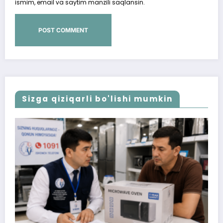
ismim, email va saytim manzili saqlansin.
Sizga qiziqarli bo'lishi mumkin