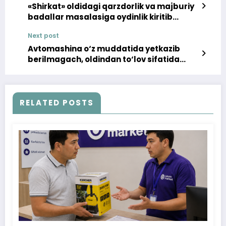
«Shirkat» oldidagi qarzdorlik va majburiy
badallar masalasiga oydinlik kiritib
berildi
Next post
Avtomashina o‘z muddatida yetkazib
berilmagach, oldindan to‘lov sifatida
to‘langan pul summasi qaytarildi
RELATED POSTS