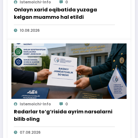
Istemolchi-Info
0
Onlayn xarid oqibatida yuzaga
kelgan muammo hal etildi
10.08.2026
Istemolchi-Info
0
Radarlar to‘g‘risida ayrim narsalarni
bilib oling
07.08.2026