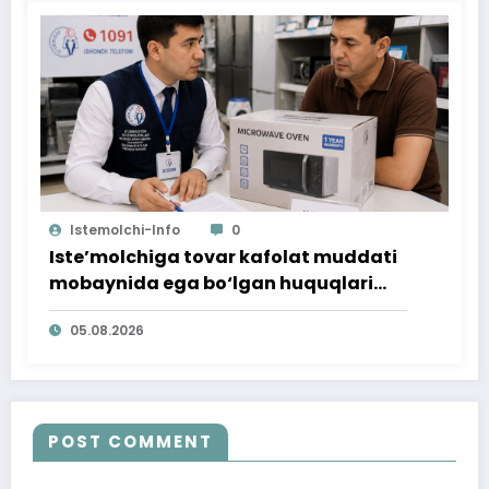
Istemolchi-Info
0
Iste’molchiga tovar kafolat muddati
mobaynida ega bo‘lgan huquqlari
ta’minlab berildi
05.08.2026
POST COMMENT