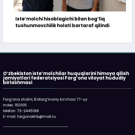
Iste’molchi hisoblagichi bilan bog‘liq
1
tushunmovchilik holati bartaraf qilindi
t
O‘zbekiston iste’molchilar huquqlarini himoya qilish
jamiyatlari federatsiyasi Farg‘ona viloyat hududiy
birlashmasi
Farg‘ona shahri, B.Marg‘inoniy ko‘chasi 77-uy
index: 150105
telefon: 73-2445198
E-mail: fargonakhb@mail.ru
___________________________