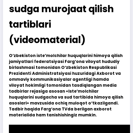
sudga murojaat qilish
tartiblari
(videomaterial)
O‘zbekiston iste’molchilar huquqlarini himoya qilish
jamiyatlari federatsiyasi Farg‘ona viloyat hududiy
birlashmasi tomonidan O‘zbekiston Respublikasi
Prezidenti Administratsiyasi huzuridagi Axborot va
ommaviy kommunikasiyalar agentligi hamda
viloyat hokimligi tomonidan tasdiqlangan media
tadbirlar rejasiga asosan «Iste’molchilar
huquqlarini sudgacha va sud tartibida himoya qilish
asoslari» mavzusida ochiq muloqot o‘tkazilgandi.
Tadbir haqida Farg‘ona TVda berilgan axborot
materialida ham tanishishingiz mumkin.