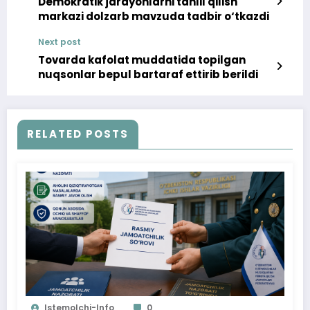
Demokratik jarayonlarni tahlil qilish
markazi dolzarb mavzuda tadbir o‘tkazdi
Next post
Tovarda kafolat muddatida topilgan
nuqsonlar bepul bartaraf ettirib berildi
RELATED POSTS
Istemolchi-Info
0