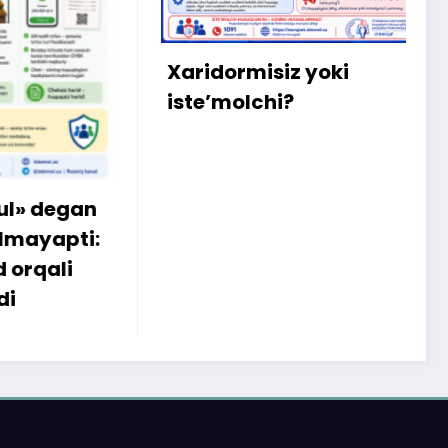
m
b
q
Xaridormisiz yoki
k
iste’molchi?
egan
apti:
li