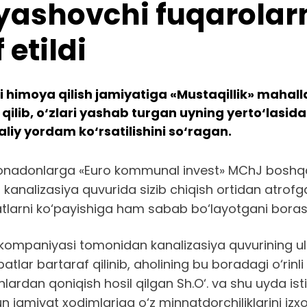
 yashovchi fuqarolar
etildi
 himoya qilish jamiyatiga «Mustaqillik» mahalla
 qilib, o‘zlari yashab turgan uyning yerto‘lasi
liy yordam ko‘rsatilishini so‘ragan.
 xonadonlarga «Euro kommunal invest» MChJ boshq
gi kanalizasiya quvurida sizib chiqish ortidan atro
ratlarni ko‘payishiga ham sabab bo‘layotgani borasid
kompaniyasi tomonidan kanalizasiya quvurining ula
tlar bartaraf qilinib, aholining bu boradagi o‘rinli t
shlardan qoniqish hosil qilgan Sh.O‘. va shu uyda is
jamiyat xodimlariga o‘z minnatdorchiliklarini izxor 