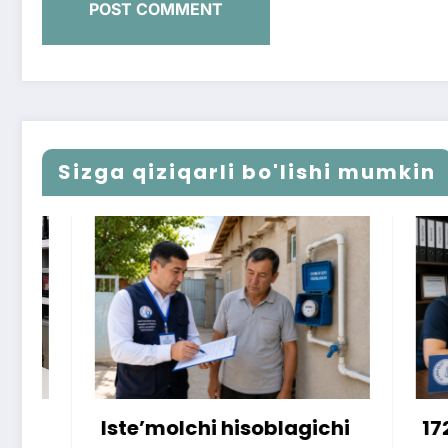
Sizga qiziqarli bo'lishi mumkin
Iste’molchi hisoblagichi
172 mill