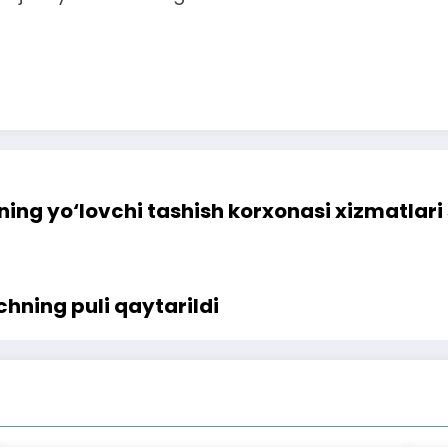
ing yo‘lovchi tashish korxonasi xizmatlari s
hning puli qaytarildi