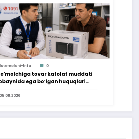
Istemolchi-Info
0
te’molchiga tovar kafolat muddati
baynida ega bo‘lgan huquqlari
’minlab berildi
05.08.2026