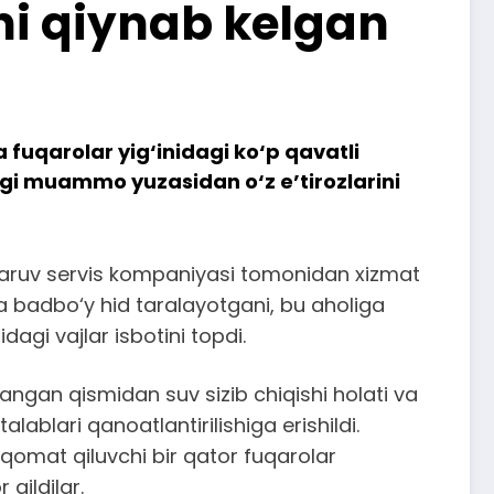
ni qiynab kelgan
 fuqarolar yig‘inidagi ko‘p qavatli
dagi muammo yuzasidan o‘z e’tirozlarini
aruv servis kompaniyasi tomonidan xizmat
fga badbo‘y hid taralayotgani, bu aholiga
agi vajlar isbotini topdi.
ngan qismidan suv sizib chiqishi holati va
alablari qanoatlantirilishiga erishildi.
tiqomat qiluvchi bir qator fuqarolar
qildilar.