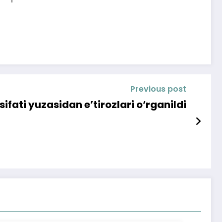
Previous post
ifati yuzasidan e’tirozlari o‘rganildi