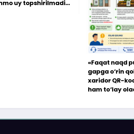
y topshirilmadi…
«Faqat naqd pul» d
gapga o‘rin qolmay
xaridor QR-kod orqa
ham to‘lay oladi