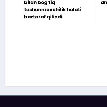
bilan bog‘liq
ammo u
tushunmovchilik holati
bartaraf qilindi