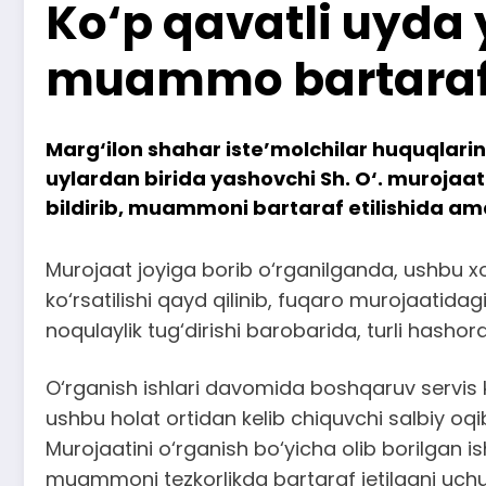
Ko‘p qavatli uyda
muammo bartaraf 
Marg‘ilon shahar iste’molchilar huquqlarini
uylardan birida yashovchi Sh. O‘. murojaat
bildirib, muammoni bartaraf etilishida ama
Murojaat joyiga borib o‘rganilganda, ushbu
ko‘rsatilishi qayd qilinib, fuqaro murojaatida
noqulaylik tug‘dirishi barobarida, turli hasho
O‘rganish ishlari davomida boshqaruv servis 
ushbu holat ortidan kelib chiquvchi salbiy oqiba
Murojaatini o‘rganish bo‘yicha olib borilgan i
muammoni tezkorlikda bartaraf jetilgani uchun 