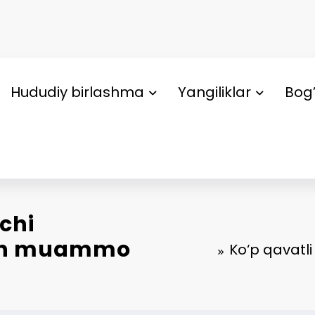
Hududiy birlashma
Yangiliklar
Bog’
chi
gan muammo
Ko‘p qavatl