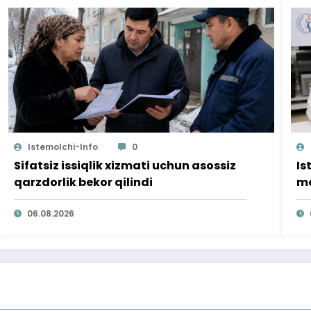
Istemolchi-Info
0
Sifatsiz issiqlik xizmati uchun asossiz
Is
qarzdorlik bekor qilindi
mo
ta
06.08.2026