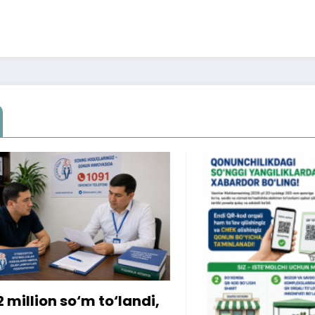
ion so‘m to‘landi,