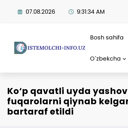
Skip
to
07.08.2026
9:31:35 AM
content
Bosh sahifa
O`zbekcha
Ko‘p qavatli uyda yashov
fuqarolarni qiynab kel
bartaraf etildi