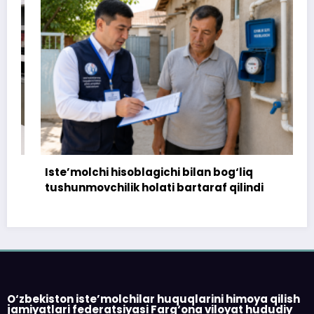
Iste’molchi hisoblagichi bilan bog‘liq
tushunmovchilik holati bartaraf qilindi
O‘zbekiston iste’molchilar huquqlarini himoya qilish
jamiyatlari federatsiyasi Farg‘ona viloyat hududiy