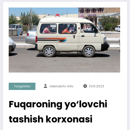
Yangiliklar
Istemolchi-Info
13.10.2023
Fuqaroning yo‘lovchi
tashish korxonasi