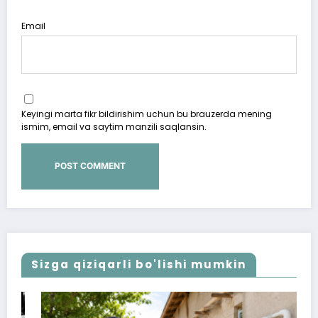
Email
Keyingi marta fikr bildirishim uchun bu brauzerda mening
ismim, email va saytim manzili saqlansin.
Sizga qiziqarli bo'lishi mumkin