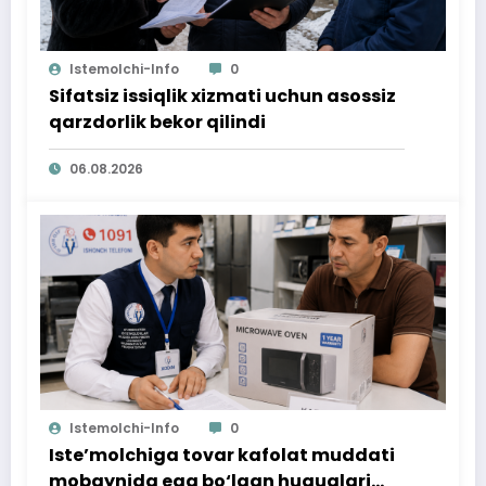
Istemolchi-Info
0
Sifatsiz issiqlik xizmati uchun asossiz
qarzdorlik bekor qilindi
06.08.2026
Istemolchi-Info
0
Iste’molchiga tovar kafolat muddati
mobaynida ega bo‘lgan huquqlari