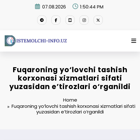
Skip
07.08.2026
1:50:44 PM
to
content
Fuqaroning yo‘lovchi tashish
korxonasi xizmatlari sifati
yuzasidan e’tirozlari o‘rganildi
Home
Fuqaroning yo‘lovchi tashish korxonasi xizmatlari sifati
yuzasidan e’tirozlari o‘rganildi