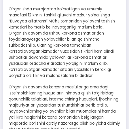
O‘rganishda murojaatda ko‘rsatilgan va umumiy
masofasi 12 km ni tashkil qiluvchi mazkur yo‘nalishga
“Buvayda alfatrans” MChJ tomonidan yo‘lovchi tashish
xizmatlari ko‘rsatib kelinayotganligi ma’lum bo‘ldi.
O‘rganish davomida ushbu korxona xizmatlaridan
foydalanayotgan yo‘lovchilar bilan qo‘shimcha
suhbatlashilib, ularning korxona tomonidan
ko‘rsatilayotgan xizmatlar yuzasidan fikrlari ham olindi.
Suhbatlar davomida yo‘lovchilar korxona xizmatlari
yuzasidan ortiqcha e’tirozlari yo‘qligini ma’lum qilib,
ko‘rsatilayotgan xizmatlar sifatini yaxshilash kerakligi
bo‘yicha o‘z fikr va mulohazalarini bildirdilar.
O‘rganish davomida korxona mas’ullariga amaldagi
iste’molchilarning huquqlarini himoya qilish to‘g‘risidagi
qonunchilik talablari, iste’molchining huquqlari, ijrochining
majburiyatlari yuzasidan tushuntirishlar berib o‘tilib,
haydovchilarning yo‘lovchilar bilan muomalasini hamda
yo‘l kira haqlarini korxona tomonidan belgilangan
miqdorda bo‘lishini qat’iy nazoratga olish bo‘yicha doimiy