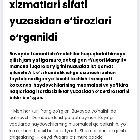
xizmatlari sifati
yuzasidan e’tirozlari
o‘rganildi
Buvayda tumani iste’molchilar huquqlarini himoya
qilish jamiyatiga murojaat qilgan «Yuqori Mang‘it»
mahalla fuqarolar yig‘ini hududida istiqomat
qiluvchi A.I. o‘zi kundalik ishga qatnashi uchun
foydalanadigan yo‘lovchi tashish transporti
korxonasi haydovchilarining muomalasi va yo‘l kira
haqlaridagi tartibsizliklar yuzasidan o‘z e’tirozlarini
bildirib o‘tgan.
– Men har kuni Yangiqo‘rg‘on-Buvayda yo‘nalishida
qatnovchi Damaslarda ishga qatnayman. Keyingi
vaqtlarda haydovchilarning muomalasi qo‘pollashib, yo‘l
kiralar ham har xil bo‘lib ketyapti. Shu masalani o‘rganib
chiqsalaring, – deydi fuqaro o‘z murojaatida.