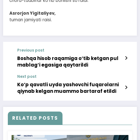
chora-tadbirlar ko‘rib borilishi so‘raldi.
Asrorjon Yigitaliyev,
tuman jamiyati raisi.
Previous post
Boshqa hisob raqamiga o‘tib ketgan pul
mablag‘i egasiga qaytarildi
Next post
Ko‘p qavatli uyda yashovchi fuqarolarni
qiynab kelgan muammo bartaraf etildi
RELATED POSTS