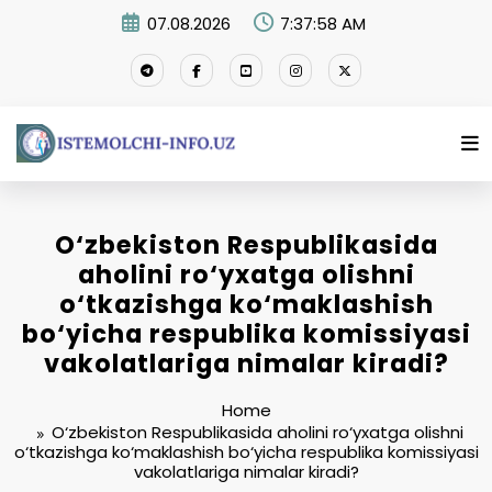
Skip
07.08.2026
7:37:59 AM
to
content
O‘zbekiston Respublikasida
aholini ro‘yxatga olishni
o‘tkazishga ko‘maklashish
bo‘yicha respublika komissiyasi
vakolatlariga nimalar kiradi?
Home
O‘zbekiston Respublikasida aholini ro‘yxatga olishni
o‘tkazishga ko‘maklashish bo‘yicha respublika komissiyasi
vakolatlariga nimalar kiradi?