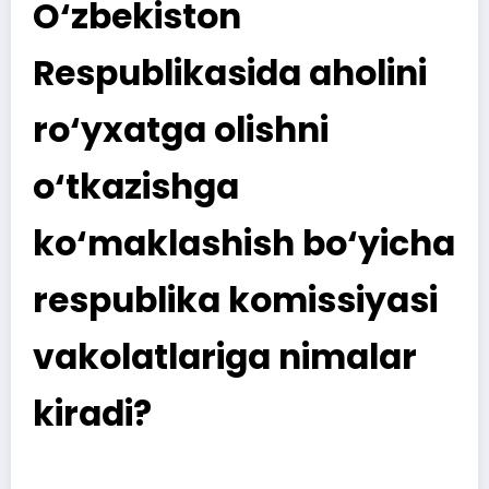
O‘zbekiston
Respublikasida aholini
ro‘yxatga olishni
o‘tkazishga
ko‘maklashish bo‘yicha
respublika komissiyasi
vakolatlariga nimalar
kiradi?