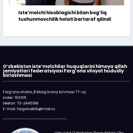
Iste’molchi hisoblagichi bilan bog‘liq
tushunmovchilik holati bartaraf qilindi
O‘zbekiston iste’molchilar huquqlarini himoya qilish
jamiyatlari federatsiyasi Farg‘ona viloyat hududiy
birlashmasi
Farg‘ona shahri, B.Marg‘inoniy ko‘chasi 77-uy
index: 150105
telefon: 73-2445198
E-mail: fargonakhb@mail.ru
___________________________
Veb-sayt O‘zbekiston Respublikasi Oliy