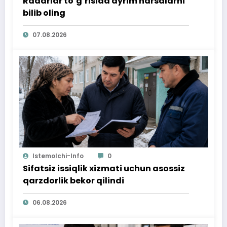
Radarlar to‘g‘risida ayrim narsalarni
bilib oling
07.08.2026
Istemolchi-Info
0
Sifatsiz issiqlik xizmati uchun asossiz
qarzdorlik bekor qilindi
06.08.2026