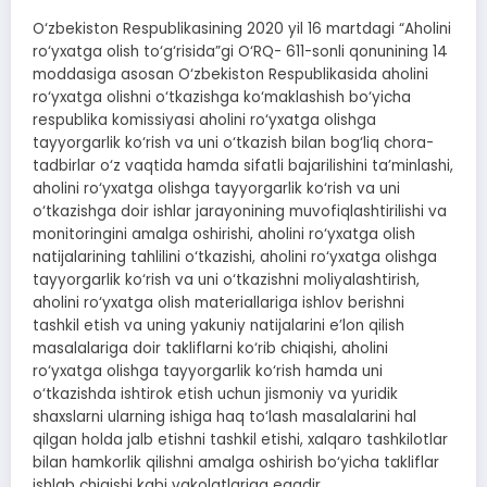
O‘zbekiston Respublikasining 2020 yil 16 martdagi “Aholini
ro‘yxatga olish to‘g‘risida”gi O‘RQ- 611-sonli qonunining 14
moddasiga asosan O‘zbekiston Respublikasida aholini
ro‘yxatga olishni o‘tkazishga ko‘maklashish bo‘yicha
respublika komissiyasi aholini ro‘yxatga olishga
tayyorgarlik ko‘rish va uni o‘tkazish bilan bog‘liq chora-
tadbirlar o‘z vaqtida hamda sifatli bajarilishini ta’minlashi,
aholini ro‘yxatga olishga tayyorgarlik ko‘rish va uni
o‘tkazishga doir ishlar jarayonining muvofiqlashtirilishi va
monitoringini amalga oshirishi, aholini ro‘yxatga olish
natijalarining tahlilini o‘tkazishi, aholini ro‘yxatga olishga
tayyorgarlik ko‘rish va uni o‘tkazishni moliyalashtirish,
aholini ro‘yxatga olish materiallariga ishlov berishni
tashkil etish va uning yakuniy natijalarini e’lon qilish
masalalariga doir takliflarni ko‘rib chiqishi, aholini
ro‘yxatga olishga tayyorgarlik ko‘rish hamda uni
o‘tkazishda ishtirok etish uchun jismoniy va yuridik
shaxslarni ularning ishiga haq to‘lash masalalarini hal
qilgan holda jalb etishni tashkil etishi, xalqaro tashkilotlar
bilan hamkorlik qilishni amalga oshirish bo‘yicha takliflar
ishlab chiqishi kabi vakolatlariga egadir.