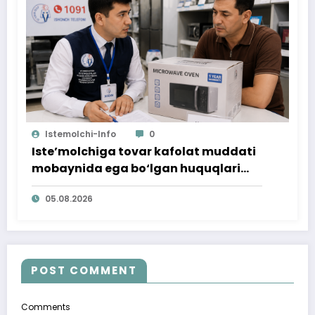
Istemolchi-Info
0
Iste’molchiga tovar kafolat muddati
mobaynida ega bo‘lgan huquqlari
ta’minlab berildi
05.08.2026
POST COMMENT
Comments