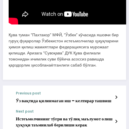
Қува туман “Пахтакор” МФЙ, “Ўзбек” кўчасида яшовчи бир
гуруҳ фуқаролар Ўзбекистон истеъмолчилар ҳуқуқларини
ҳимоя қилиш жамиятлари федерациясига мурожаат
қилишди. Аризага “Сувоқава” ДУК Қува филиали
томонидан ичимлик суви бўйича асоссиз равишда
қарздорлик ҳисобланаётганлиги сабаб бўлган.
Previous post
Ўз вақтида қилинмаган иш – келтирар ташвиш
Next post
Истеъмолчининг тўғри ва тўлиқ маълумот олиш
ҳуқуқи таъминлаб берилиши керак