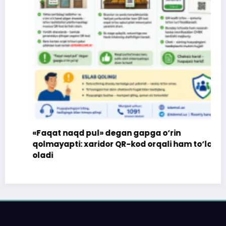
«Faqat naqd pul» degan gapga o‘rin
qolmayapti: xaridor QR-kod orqali ham to‘lay
oladi