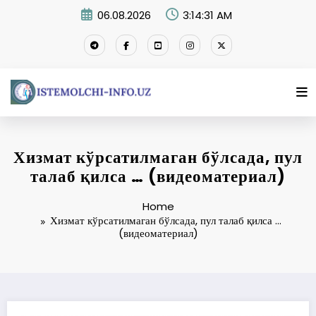
Skip
06.08.2026
3:14:31 AM
to
content
Хизмат кўрсатилмаган бўлсада, пул
талаб қилса … (видеоматериал)
Home
Хизмат кўрсатилмаган бўлсада, пул талаб қилса …
(видеоматериал)