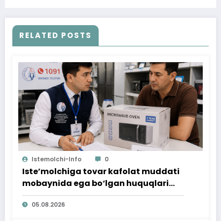
RELATED POSTS
Istemolchi-Info
0
Iste’molchiga tovar kafolat muddati
mobaynida ega bo‘lgan huquqlari
ta’minlab berildi
05.08.2026