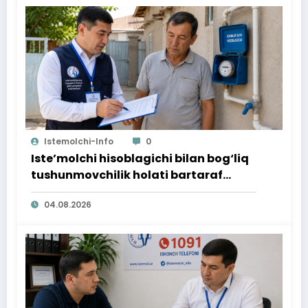
Istemolchi-Info
0
Iste’molchi hisoblagichi bilan bog‘liq
tushunmovchilik holati bartaraf
qilindi
04.08.2026