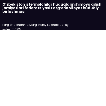
O‘zbekiston iste’molchilar huquqlarini himoya qilish
jamiyatlari federatsiyasi Farg‘ona viloyat hududiy
birlashmasi
Farg‘ona shahri, B.Marg‘inoniy ko‘chasi 77-uy
index: 150105
telefon: 73-2445198
E-mail: fargonakhb@mail.ru
___________________________
Veb-sayt O‘zbekiston Respublikasi Oliy
Majlisi huzuridagi Nodavlat notijorat
tashkilotlarini va fuqarolik jamiyatining
boshqa institutlarini qo‘llab-quvvatlash
jamoat fondidan ajratilgan davlat granti
asosida modernizasiya qilindi.
Barcha huquqlar himoyalangan | © "Istemolchi.uz", 2017-2026 | Sayt
tuzuvchi:
Margi'lon RTM
| Powered By
SpiceThemes