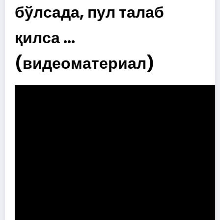
бўлсада, пул талаб
қилса …
(видеоматериал)