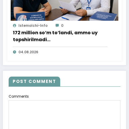
Istemolchi-Info
0
172 million so‘m to‘landi, ammo uy
topshirilmadi…
04.08.2026
POST COMMENT
Comments