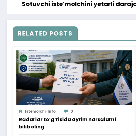
Sotuvchi iste’molchini yetarli dara
RELATED POSTS
Istemolchi-Info
0
Radarlar to‘g‘risida ayrim narsalarni
bilib oling