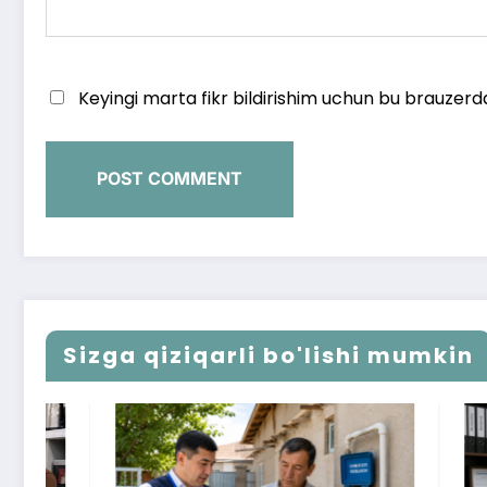
Keyingi marta fikr bildirishim uchun bu brauzerd
Sizga qiziqarli bo'lishi mumkin