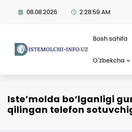
Skip
to
08.08.2026
2:29:00 AM
content
Bosh sahifa
O`zbekcha
Iste’molda bo‘lganligi g
qilingan telefon sotuvchi