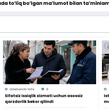
jada to‘liq bo‘lgan ma’lumot bilan ta’minl
Istemolchi-Info
0
Sifatsiz issiqlik xizmati uchun asossiz
Is
qarzdorlik bekor qilindi
mo
ta