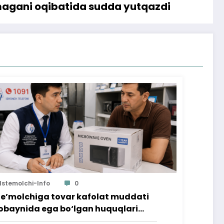
amagani oqibatida sudda yutqazdi
Istemolchi-Info
0
te’molchiga tovar kafolat muddati
baynida ega bo‘lgan huquqlari
’minlab berildi