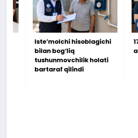
Iste’molchi hisoblagichi
172 mill
bilan bog‘liq
ammo u
tushunmovchilik holati
bartaraf qilindi