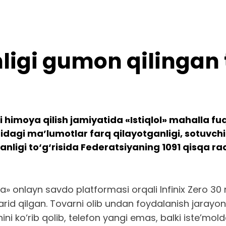
ligi gumon qilingan 
 himoya qilish jamiyatida «Istiqlol» mahalla fuq
sidagi ma’lumotlar farq qilayotganligi, sotuvch
nligi to‘g‘risida Federatsiyaning 1091 qisqa r
ya» onlayn savdo platformasi orqali Infinix Zero 30
xarid qilgan. Tovarni olib undan foydalanish jaray
shini ko‘rib qolib, telefon yangi emas, balki iste