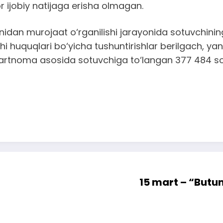
r ijobiy natijaga erisha olmagan.
idan murojaat o‘rganilishi jarayonida sotuvchining 
i huquqlari bo‘yicha tushuntirishlar berilgach, yan
artnoma asosida sotuvchiga to‘langan 377 484 so‘m
15 mart – “Butun