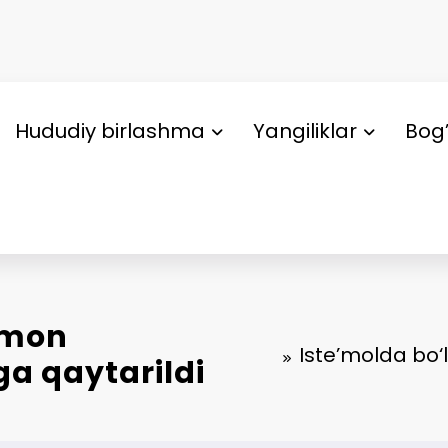
Hududiy birlashma
Yangiliklar
Bog’
umon
Iste’molda bo‘
ga qaytarildi