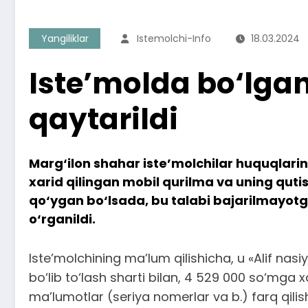
Yangiliklar
Istemolchi-Info
18.03.2024
Iste’molda bo‘lgan
qaytarildi
Marg‘ilon shahar iste’molchilar huquqlarini
xarid qilingan mobil qurilma va uning quti
qo‘ygan bo‘lsada, bu talabi bajarilmayotga
o‘rganildi.
Iste’molchining ma’lum qilishicha, u «Alif nasi
bo‘lib to‘lash sharti bilan, 4 529 000 so‘mga 
ma’lumotlar (seriya nomerlar va b.) farq qili