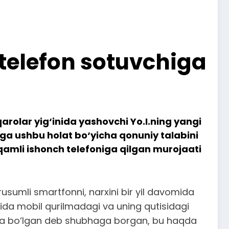
telefon sotuvchiga
arolar yig‘inida yashovchi Yo.I.ning yangi
iga ushbu holat bo‘yicha qonuniy talabini
aqamli ishonch telefoniga qilgan murojaati
 rusumli smartfonni, narxini bir yil davomida
onida mobil qurilmadagi va uning qutisidagi
’molda bo‘lgan deb shubhaga borgan, bu haqda