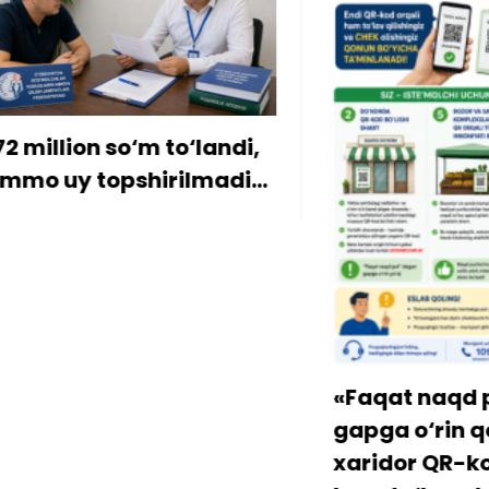
ion so‘m to‘landi,
y topshirilmadi…
«Faqat naqd pul» d
gapga o‘rin qolmay
xaridor QR-kod orqa