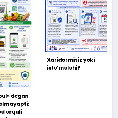
X
m
b
q
Xaridormisiz yoki
k
iste’molchi?
egan
apti:
li