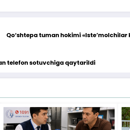
Qo‘shtepa tuman hokimi «Iste’molchilar k
an telefon sotuvchiga qaytarildi