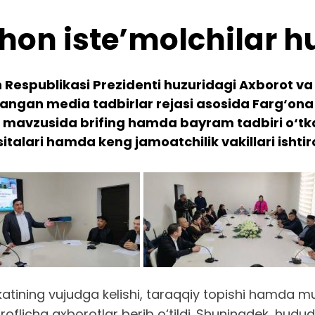
hon iste’molchilar h
Respublikasi Prezidenti huzuridagi Axborot v
angan media tadbirlar rejasi asosida Farg‘ona
” mavzusida brifing hamda bayram tadbiri o‘tk
talari hamda keng jamoatchilik vakillari ishtiro
akatining vujudga kelishi, taraqqiy topishi hamda 
troflicha axborotlar berib o‘tildi. Shuningdek, hud