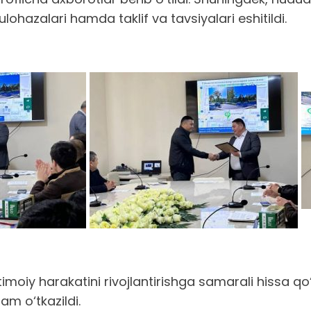
ohazalari hamda taklif va tavsiyalari eshitildi.
ijtimoiy harakatini rivojlantirishga samarali hissa 
am o‘tkazildi.