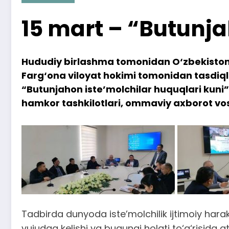
15 mart – “Butunja
Hududiy birlashma tomonidan O‘zbekiston 
Farg‘ona viloyat hokimi tomonidan tasdiql
“Butunjahon iste’molchilar huquqlari kuni
hamkor tashkilotlari, ommaviy axborot vosi
Tadbirda dunyoda iste’molchilik ijtimoiy har
vujudga kelishi va bugungi holati to‘g‘risida a