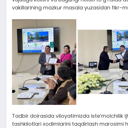
vakillarining mazkur masala yuzasidan fikr-mul
Tadbir doirasida viloyatimizda iste’molchilik 
tashkilotlari xodimlarini taqdirlash marosimi h