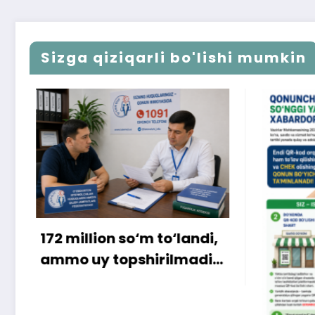
Sizga qiziqarli bo'lishi mumkin
,
i…
Xari