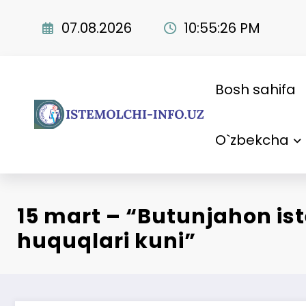
Skip
to
07.08.2026
10:55:27 PM
content
Bosh sahifa
O`zbekcha
15 mart – “Butunjahon is
huquqlari kuni”