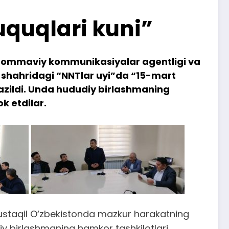
uquqlari kuni”
a ommaviy kommunikasiyalar agentligi va
 shahridagi “NNTlar uyi”da “15-mart
azildi. Unda hududiy birlashmaning
k etdilar.
mustaqil O‘zbekistonda mazkur harakatning
udiy birlashmaning hamkor tashkilotlari