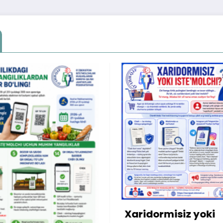
Xonadonning so
mulkdoridan «m
bo‘lib o‘tgan
qarzdorlikka ani
dormisiz yoki