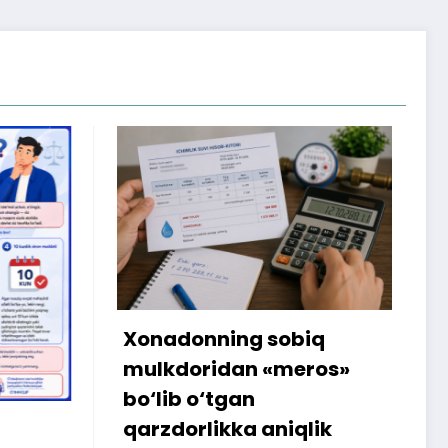
biq
Internetdagi xarid
eros»
amalga oshmagani
sababli 300 ming so‘m
qlik
iste’molchiga qaytarildi