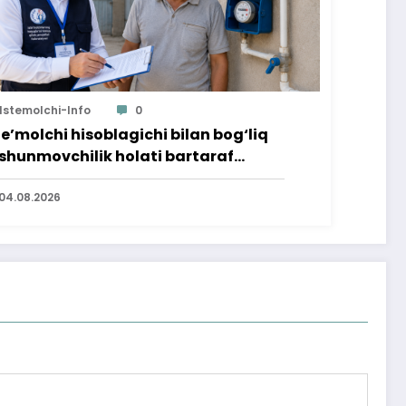
Istemolchi-Info
0
te’molchi hisoblagichi bilan bog‘liq
shunmovchilik holati bartaraf
lindi
04.08.2026