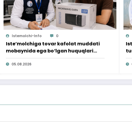
Istemolchi-Info
0
Iste’molchiga tovar kafolat muddati
Is
mobaynida ega bo‘lgan huquqlari
tu
ta’minlab berildi
qi
05.08.2026