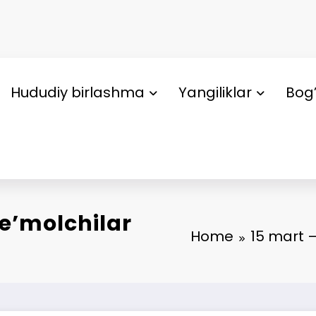
Hududiy birlashma
Yangiliklar
Bog’
te’molchilar
Home
15 mart –