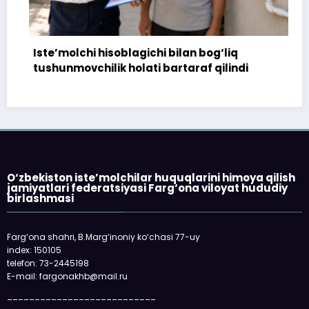
Iste’molchi hisoblagichi bilan bog‘liq
17
tushunmovchilik holati bartaraf qilindi
to
O‘zbekiston iste’molchilar huquqlarini himoya qilish
jamiyatlari federatsiyasi Farg‘ona viloyat hududiy
birlashmasi
Farg‘ona shahri, B.Marg‘inoniy ko‘chasi 77-uy
index: 150105
telefon: 73-2445198
E-mail: fargonakhb@mail.ru
___________________________