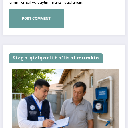
ismim, email va saytim manzili saqlansin.
Sizga qiziqarli bo'lishi mumkin