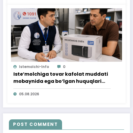
Istemolchi-Info
0
Iste’molchiga tovar kafolat muddati
mobaynida ega bo‘lgan huquqlari
ta’minlab berildi
05.08.2026
POST COMMENT