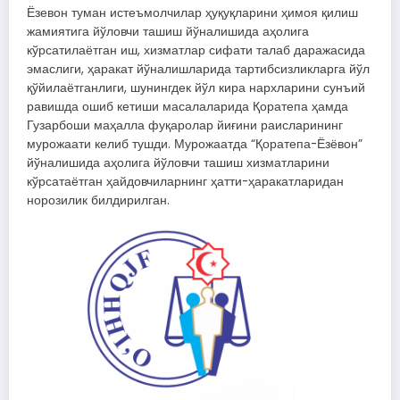
Ёзевон туман истеъмолчилар ҳуқуқларини ҳимоя қилиш
жамиятига йўловчи ташиш йўналишида аҳолига
кўрсатилаётган иш, хизматлар сифати талаб даражасида
эмаслиги, ҳаракат йўналишларида тартибсизликларга йўл
қўйилаётганлиги, шунингдек йўл кира нархларини сунъий
равишда ошиб кетиши масалаларида Қоратепа ҳамда
Гузарбоши маҳалла фуқаролар йиғини раисларининг
мурожаати келиб тушди. Мурожаатда “Қоратепа-Ёзёвон”
йўналишида аҳолига йўловчи ташиш хизматларини
кўрсатаётган ҳайдовчиларнинг ҳатти-ҳаракатларидан
норозилик билдирилган.