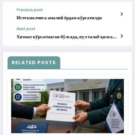
Previous post
Истеъмолчига амалий ёрдам кўрсатилди
Next post
Хизмат кўрсатмаган бўлсада, пул талаб қилса…
RELATED POSTS