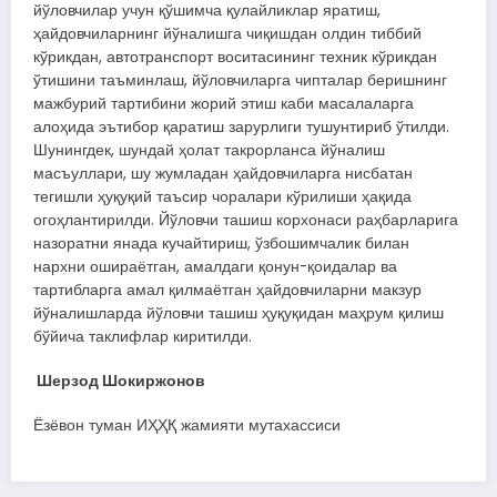
йўловчилар учун қўшимча қулайликлар яратиш,
ҳайдовчиларнинг йўналишга чиқишдан олдин тиббий
кўрикдан, автотранспорт воситасининг техник кўрикдан
ўтишини таъминлаш, йўловчиларга чипталар беришнинг
мажбурий тартибини жорий этиш каби масалаларга
алоҳида эътибор қаратиш зарурлиги тушунтириб ўтилди.
Шунингдек, шундай ҳолат такрорланса йўналиш
масъуллари, шу жумладан ҳайдовчиларга нисбатан
тегишли ҳуқуқий таъсир чоралари кўрилиши ҳақида
огоҳлантирилди. Йўловчи ташиш корхонаси раҳбарларига
назоратни янада кучайтириш, ўзбошимчалик билан
нархни ошираётган, амалдаги қонун-қоидалар ва
тартибларга амал қилмаётган ҳайдовчиларни макзур
йўналишларда йўловчи ташиш ҳуқуқидан маҳрум қилиш
бўйича таклифлар киритилди.
Ш
ерзод
Шокиржонов
Ёзёвон туман ИҲҲҚ жамияти мутахассиси