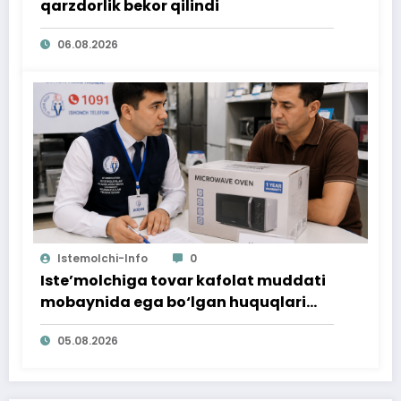
qarzdorlik bekor qilindi
06.08.2026
Istemolchi-Info
0
Iste’molchiga tovar kafolat muddati
mobaynida ega bo‘lgan huquqlari
ta’minlab berildi
05.08.2026