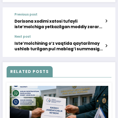
Previous post
Dorixona xodimi xatosi tufayli
iste’molchiga yetkazilgan moddiy zarar
qoplab berildi
Next post
Iste’molchining o‘z vaqtida qaytarilmay
ushlab turilgan pul mablag‘i summasiga
foiz undirildi
RELATED POSTS