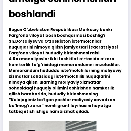
boshlandi
Bugun O‘zbekiston Respublikasi Markaziy banki
Farg‘ona viloyat bosh boshqarmasi boshlig‘i
Sh.Do‘saliyev va O‘zbekiston iste’molchilar
huquqlarini himoya qilish jamiyatlari federatsiyasi
Farg‘ona viloyat hududiy birlashmasi raisi
A.Raxmonaliyevlar ikki tashkilot o‘rtasida o‘zaro
hamkorlik to‘g‘risidagi memorandumni imzoladilar.
Memorandum hududda iste’molchilarning moliyaviy
xizmatlar sohasidagi iste’molchilik huquqlarini
himoya qilish, ularning moliyaviy xizmatlar
sohasidagi huquqiy bilimini oshirishda hamkorlik
qilish barobarida, hududiy birlashmaning
“Kelajagimiz bo‘lgan yoshlar moliyaviy savodxon
bo‘lmog‘i zarur” nomli grant loyihasini hayotga
tatbiq etish ishiga ham xizmat qiladi.