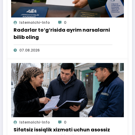
Istemolchi-Info
0
Radarlar to‘g‘risida ayrim narsalarni
bilib oling
07.08.2026
Istemolchi-Info
0
Sifatsiz issiqlik xizmati uchun asossiz