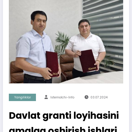
Yangiliklar
Istemolchi-Info
03.07.2024
Davlat granti loyihasini
amalga oshirish ishlari