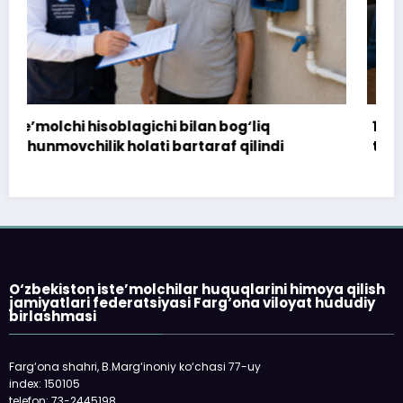
172 million so‘m to‘landi, ammo uy
topshirilmadi…
O‘zbekiston iste’molchilar huquqlarini himoya qilish
jamiyatlari federatsiyasi Farg‘ona viloyat hududiy
birlashmasi
Farg‘ona shahri, B.Marg‘inoniy ko‘chasi 77-uy
index: 150105
telefon: 73-2445198