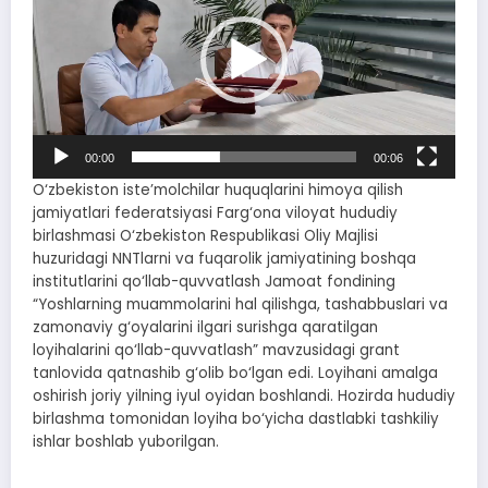
00:00
00:06
O‘zbekiston iste’molchilar huquqlarini himoya qilish
jamiyatlari federatsiyasi Farg‘ona viloyat hududiy
birlashmasi O‘zbekiston Respublikasi Oliy Majlisi
huzuridagi NNTlarni va fuqarolik jamiyatining boshqa
institutlarini qo‘llab-quvvatlash Jamoat fondining
“Yoshlarning muammolarini hal qilishga, tashabbuslari va
zamonaviy g‘oyalarini ilgari surishga qaratilgan
loyihalarini qo‘llab-quvvatlash” mavzusidagi grant
tanlovida qatnashib g‘olib bo‘lgan edi. Loyihani amalga
oshirish joriy yilning iyul oyidan boshlandi. Hozirda hududiy
birlashma tomonidan loyiha bo‘yicha dastlabki tashkiliy
ishlar boshlab yuborilgan.