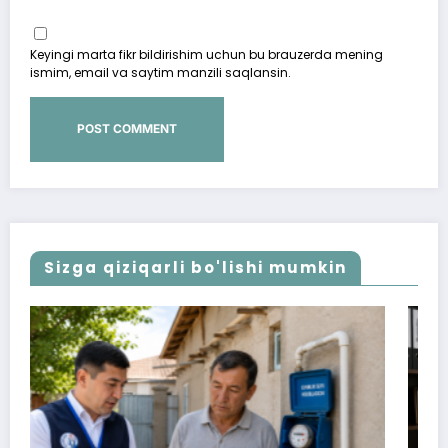
Keyingi marta fikr bildirishim uchun bu brauzerda mening
ismim, email va saytim manzili saqlansin.
Sizga qiziqarli bo'lishi mumkin