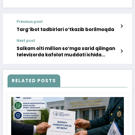
Previous post
Targ‘ibot tadbirlari o‘tkazib borilmoqda
Next post
Salkam olti million so‘mga xarid qilingan
televizorda kafolat muddati ichida
nuqson chiqdi
RELATED POSTS