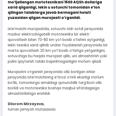
mo‘ljallangan mototexnikani 1500 AQSh dollariga
xarid qilganligi, lekin u sotuvchi tomonidan e’lon
qilingan talablarga javob bermagani holati
yuzasidan qilgan murojaati o‘rganildi.
Iste’molchi murojaatida, sotuvchi oldi-sotdi jarayonida
mazkur elektrodvigatelli mototexnika bir elektr
quvvatlash bilan 70-80 km yo‘l bosib o‘tishini aytganligi,
lekin texnika xarid qilinib undan foydalanish jarayonida bir
marta quvvatlash 20 km yo‘l bosib o‘tishga yetganligini,
sotuvchiga bu haqda murojaat qilib, uni almashtirish yoki
pulini qaytarish talabi bajarilmaganligini ma’lum qiladi.
Murojaatni o‘rganish jarayonida olib borilgan ishlar
jarayonida iste’molchining e’tirozi o‘rinli ekanligi ma’lum
bo‘lib, tomonlarga amaldagi qonunchilik targ‘iboti olib
borildi va mototexnika boshqa maqbul sifatdagisiga
almashtirilishiga erishildi.
Dilorom Mirzayeva,
tuman jamiyati mutaxassisi.