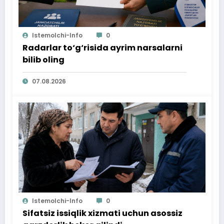
Istemolchi-Info
0
Radarlar to‘g‘risida ayrim narsalarni
bilib oling
07.08.2026
Istemolchi-Info
0
Sifatsiz issiqlik xizmati uchun asossiz