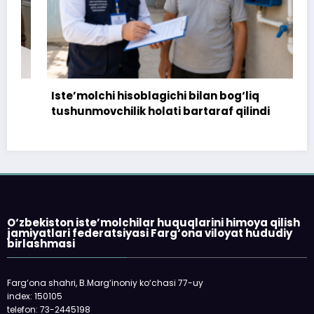
Iste’molchi hisoblagichi bilan bog‘liq
tushunmovchilik holati bartaraf qilindi
O‘zbekiston iste’molchilar huquqlarini himoya qilish
jamiyatlari federatsiyasi Farg‘ona viloyat hududiy
birlashmasi
Farg‘ona shahri, B.Marg‘inoniy ko‘chasi 77-uy
index: 150105
telefon: 73-2445198