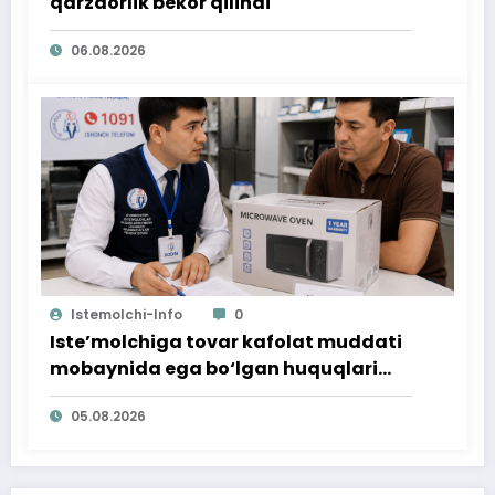
qarzdorlik bekor qilindi
06.08.2026
Istemolchi-Info
0
Iste’molchiga tovar kafolat muddati
mobaynida ega bo‘lgan huquqlari
ta’minlab berildi
05.08.2026