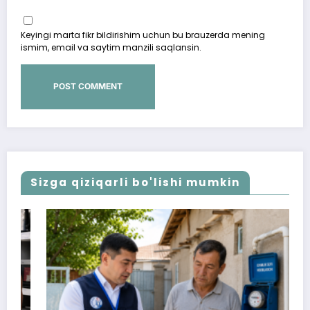
Keyingi marta fikr bildirishim uchun bu brauzerda mening
ismim, email va saytim manzili saqlansin.
Sizga qiziqarli bo'lishi mumkin