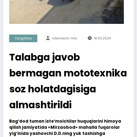
Yangiliklar
Istemolchi-Info
18.09.2024
Talabga javob
bermagan mototexnika
soz holatdagisiga
almashtirildi
Bag‘dod tuman iste’molchilar huquqlarini himoya
qilish jamiyatida «Mirzaobod» mahalla fuqarolar
yig‘inida yashovchi D.D.ning yuk tashishga