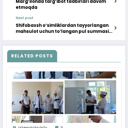
Marg‘ilonda targ‘ibot tadbirlari davom
etmoqda
Next post
Shifobaxsh o‘simliklardan tayyorlangan
mahsulot uchun to‘langan pul summasi
iste’molchiga qaytarildi
RELATED POSTS
Istemolchi-Info
0