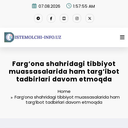
Skip
07.08.2026
1:57:56 AM
to
content
Farg‘ona shahridagi tibbiyot
muassasalarida ham targ‘ibot
tadbirlari davom etmoqda
Home
Farg‘ona shahridagi tibbiyot muassasalarida ham
targ‘ibot tadbirlari davom etmoqda