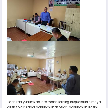
Tadbirda yurtimizda iste’molchilarning huquqlarini himoya
qilish to‘g‘risidagi qonunchilik asoslari, qonunchilik ijrosini