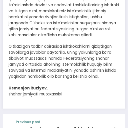
ta’minlashda davlat va nodavlat tashkilotlarining ishtiroki
va tutgan o‘rni, mamlakatimiz iste’molchilik ijtimoiy
harakatini yanada rivojlantirish istiqbollari, ushbu
jarayonda O‘zbekiston iste’molchilar huquqlarini himoya
qilish jamiyatlari federatsiyasining tutgan o‘rni va roli
kabi masalalar atroflicha muhokama qilindi.
O‘tkazilgan tadbir doirasida ishtirokchilarni qiziqtirgan
savollarga javoblar qaytarilib, uning yakunlariga ko‘ra
tibbiyot muassasasi hamda Federatsiyaning shahar
jamiyati o‘rtasida aholining iste’molchilik huquqiy bilim
saviyasi va iste’mol madaniyatini yanada oshirish ishida
yaqindan hamkorlik olib borishga kelishib olindi.
Usmonjon Ruziyev,
shahar jamiyati mutaxassisi.
Previous post