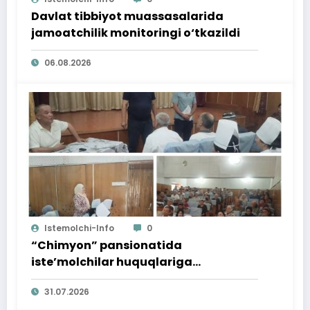
Davlat tibbiyot muassasalarida
jamoatchilik monitoringi o‘tkazildi
06.08.2026
Istemolchi-Info
0
“Chimyon” pansionatida
iste’molchilar huquqlariga
bag‘ishlangan targ‘ibot tadbiri
31.07.2026
o‘tkazildi