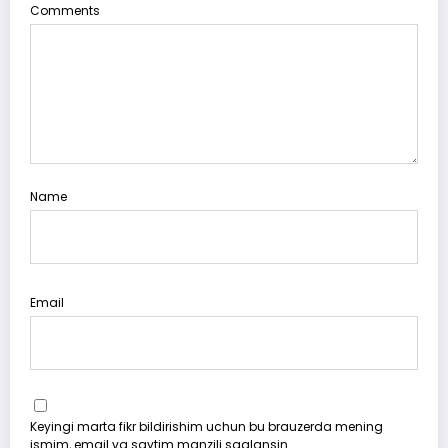
Comments
Name
Email
Keyingi marta fikr bildirishim uchun bu brauzerda mening
ismim, email va saytim manzili saqlansin.