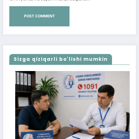
Sizga qiziqarli bo'lishi mumkin