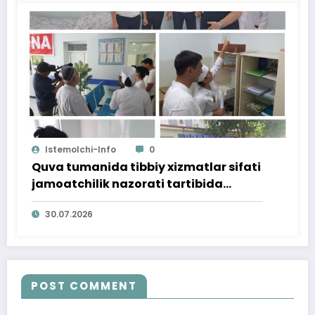
Istemolchi-Info
0
Quva tumanida tibbiy xizmatlar sifati
jamoatchilik nazorati tartibida
o‘rganildi
30.07.2026
POST COMMENT