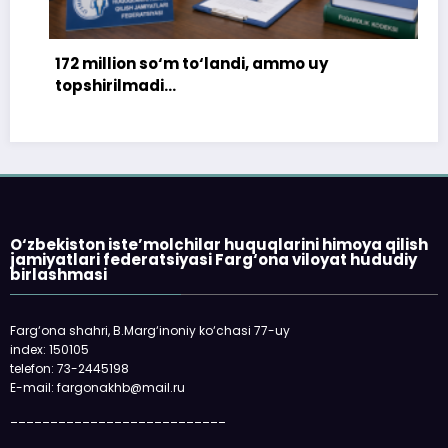
172 million so‘m to‘landi, ammo uy
topshirilmadi…
O‘zbekiston iste’molchilar huquqlarini himoya qilish
jamiyatlari federatsiyasi Farg‘ona viloyat hududiy
birlashmasi
Farg‘ona shahri, B.Marg‘inoniy ko‘chasi 77-uy
index: 150105
telefon: 73-2445198
«
E-mail: fargonakhb@mail.ru
q
___________________________
o