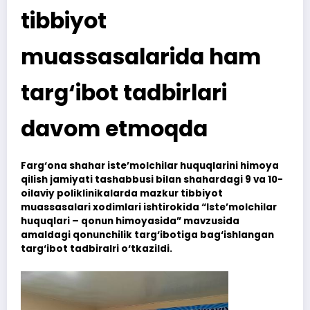
tibbiyot
muassasalarida ham
targ‘ibot tadbirlari
davom etmoqda
Farg‘ona shahar iste’molchilar huquqlarini himoya
qilish jamiyati tashabbusi bilan shahardagi 9 va 10-
oilaviy poliklinikalarda mazkur tibbiyot
muassasalari xodimlari ishtirokida “Iste’molchilar
huquqlari – qonun himoyasida” mavzusida
amaldagi qonunchilik targ‘ibotiga bag‘ishlangan
targ‘ibot tadbiralri o‘tkazildi.