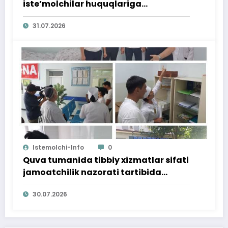
iste’molchilar huquqlariga
bag‘ishlangan targ‘ibot tadbiri
31.07.2026
o‘tkazildi
Istemolchi-Info
0
Quva tumanida tibbiy xizmatlar sifati
jamoatchilik nazorati tartibida
o‘rganildi
30.07.2026