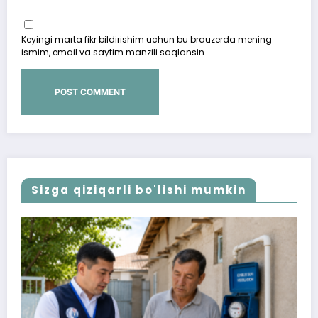
Keyingi marta fikr bildirishim uchun bu brauzerda mening
ismim, email va saytim manzili saqlansin.
Sizga qiziqarli bo'lishi mumkin