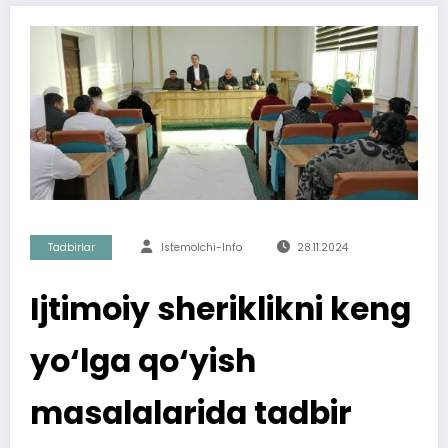
Tadbirlar
Istemolchi-Info
28.11.2024
Ijtimoiy sheriklikni keng
yo‘lga qo‘yish
masalalarida tadbir