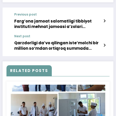
Previous post
Farg‘ona jamoat salomatligi tibbiyot
instituti mehnat jamoasi a’zolari
ishtirokida tadbir tashkillandi
Next post
Qarzdorligi da’vo qilingan iste’molchi bir
million so‘mdan ortiqroq summada
haqdor bo‘lib chiqdi
RELATED POSTS