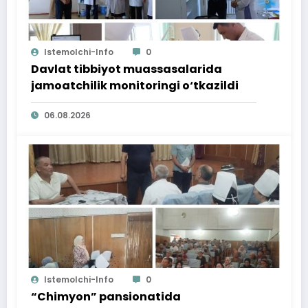
Istemolchi-Info
0
Davlat tibbiyot muassasalarida
jamoatchilik monitoringi o‘tkazildi
06.08.2026
Istemolchi-Info
0
“Chimyon” pansionatida