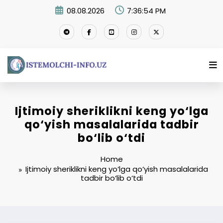
Skip
08.08.2026
7:36:55 PM
to
content
Ijtimoiy sheriklikni keng yo‘lga
qo‘yish masalalarida tadbir
bo‘lib o‘tdi
Home
Ijtimoiy sheriklikni keng yo‘lga qo‘yish masalalarida
tadbir bo‘lib o‘tdi