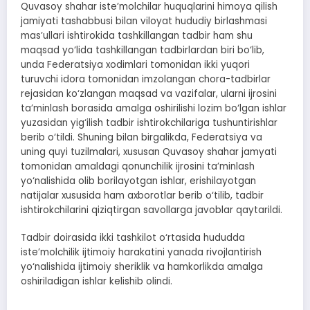
Quvasoy shahar iste’molchilar huquqlarini himoya qilish
jamiyati tashabbusi bilan viloyat hududiy birlashmasi
mas’ullari ishtirokida tashkillangan tadbir ham shu
maqsad yo‘lida tashkillangan tadbirlardan biri bo‘lib,
unda Federatsiya xodimlari tomonidan ikki yuqori
turuvchi idora tomonidan imzolangan chora-tadbirlar
rejasidan ko‘zlangan maqsad va vazifalar, ularni ijrosini
ta’minlash borasida amalga oshirilishi lozim bo‘lgan ishlar
yuzasidan yig‘ilish tadbir ishtirokchilariga tushuntirishlar
berib o‘tildi. Shuning bilan birgalikda, Federatsiya va
uning quyi tuzilmalari, xususan Quvasoy shahar jamyati
tomonidan amaldagi qonunchilik ijrosini ta’minlash
yo‘nalishida olib borilayotgan ishlar, erishilayotgan
natijalar xususida ham axborotlar berib o‘tilib, tadbir
ishtirokchilarini qiziqtirgan savollarga javoblar qaytarildi.
Tadbir doirasida ikki tashkilot o‘rtasida hududda
iste’molchilik ijtimoiy harakatini yanada rivojlantirish
yo‘nalishida ijtimoiy sheriklik va hamkorlikda amalga
oshiriladigan ishlar kelishib olindi.