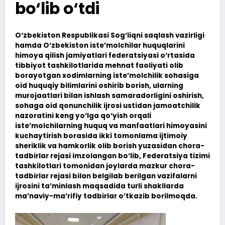
bo‘lib o‘tdi
O‘zbekiston Respublikasi Sog‘liqni saqlash vazirligi
hamda O‘zbekiston iste’molchilar huquqlarini
himoya qilish jamiyatlari federatsiyasi o‘rtasida
tibbiyot tashkilotlarida mehnat faoliyati olib
borayotgan xodimlarning iste’molchilik sohasiga
oid huquqiy bilimlarini oshirib borish, ularning
murojaatlari bilan ishlash samaradorligini oshirish,
sohaga oid qonunchilik ijrosi ustidan jamoatchilik
nazoratini keng yo‘lga qo‘yish orqali
iste’molchilarning huquq va manfaatlari himoyasini
kuchaytirish borasida ikki tomonlama ijtimoiy
sheriklik va hamkorlik olib borish yuzasidan chora-
tadbirlar rejasi imzolangan bo‘lib, Federatsiya tizimi
tashkilotlari tomonidan joylarda mazkur chora-
tadbirlar rejasi bilan belgilab berilgan vazifalarni
ijrosini ta’minlash maqsadida turli shakllarda
ma’naviy-ma’rifiy tadbirlar o‘tkazib borilmoqda.