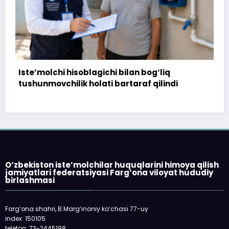
172 million so‘m to‘landi, ammo uy
di
topshirilmadi…
O‘zbekiston iste’molchilar huquqlarini himoya qilish
jamiyatlari federatsiyasi Farg‘ona viloyat hududiy
birlashmasi
Farg‘ona shahri, B.Marg‘inoniy ko‘chasi 77-uy
index: 150105
telefon: 73-2445198