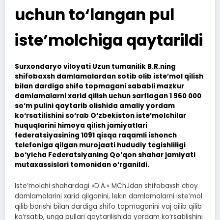
uchun to‘langan pul
iste’molchiga qaytarildi
Surxondaryo viloyati Uzun tumanilik B.R.ning
shifobaxsh damlamalardan sotib olib iste’mol qilish
bilan dardiga shifo topmagani sababli mazkur
damlamalarni xarid qilish uchun sarflagan 1 960 000
so‘m pulini qaytarib olishida amaliy yordam
ko‘rsatilishini so‘rab O‘zbekiston iste’molchilar
huquqlarini himoya qilish jamiyatlari
federatsiyasining 1091 qisqa raqamli ishonch
telefoniga qilgan murojaati hududiy tegishliligi
bo‘yicha Federatsiyaning Qo‘qon shahar jamiyati
mutaxassislari tomonidan o‘rganildi.
Iste’molchi shahardagi «D.A.» MChJdan shifobaxsh choy
damlamalarini xarid qilganini, lekin damlamalarni iste’mol
qilib borishi bilan dardiga shifo topmaganini vaj qilib qilib
ko‘rsatib, unga pullari qaytarilishida yordam ko‘rsatilishini