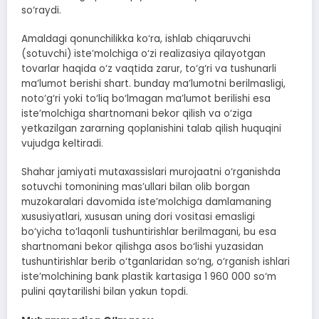
so‘raydi.
Amaldagi qonunchilikka ko‘ra, ishlab chiqaruvchi
(sotuvchi) iste’molchiga o‘zi realizasiya qilayotgan
tovarlar haqida o‘z vaqtida zarur, to‘g‘ri va tushunarli
ma’lumot berishi shart. bunday ma’lumotni berilmasligi,
noto‘g‘ri yoki to‘liq bo‘lmagan ma’lumot berilishi esa
iste’molchiga shartnomani bekor qilish va o‘ziga
yetkazilgan zararning qoplanishini talab qilish huquqini
vujudga keltiradi.
Shahar jamiyati mutaxassislari murojaatni o‘rganishda
sotuvchi tomonining mas’ullari bilan olib borgan
muzokaralari davomida iste’molchiga damlamaning
xususiyatlari, xususan uning dori vositasi emasligi
bo‘yicha to‘laqonli tushuntirishlar berilmagani, bu esa
shartnomani bekor qilishga asos bo‘lishi yuzasidan
tushuntirishlar berib o‘tganlaridan so‘ng, o‘rganish ishlari
iste’molchining bank plastik kartasiga 1 960 000 so‘m
pulini qaytarilishi bilan yakun topdi.