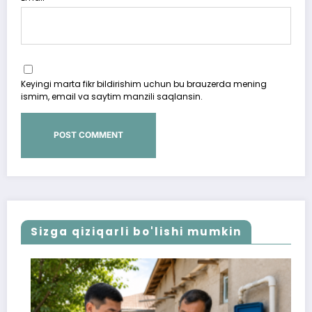
Keyingi marta fikr bildirishim uchun bu brauzerda mening
ismim, email va saytim manzili saqlansin.
Sizga qiziqarli bo'lishi mumkin