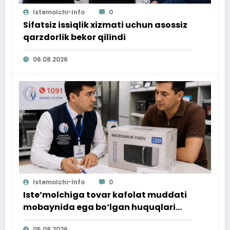
Istemolchi-Info
0
Sifatsiz issiqlik xizmati uchun asossiz
qarzdorlik bekor qilindi
06.08.2026
Istemolchi-Info
0
Iste’molchiga tovar kafolat muddati
mobaynida ega bo‘lgan huquqlari
ta’minlab berildi
05.08.2026