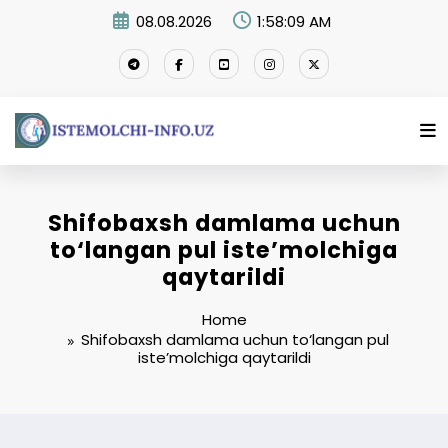
Skip
08.08.2026
1:58:10 AM
to
content
Shifobaxsh damlama uchun
to‘langan pul iste’molchiga
qaytarildi
Home
Shifobaxsh damlama uchun to‘langan pul
iste’molchiga qaytarildi