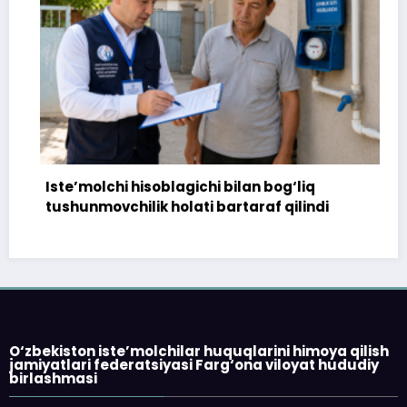
Iste’molchi hisoblagichi bilan bog‘liq
172
tushunmovchilik holati bartaraf qilindi
top
O‘zbekiston iste’molchilar huquqlarini himoya qilish
jamiyatlari federatsiyasi Farg‘ona viloyat hududiy
birlashmasi