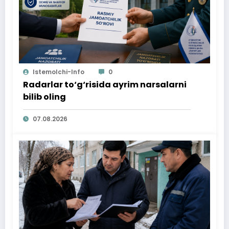
Istemolchi-Info
0
Radarlar to‘g‘risida ayrim narsalarni
bilib oling
07.08.2026