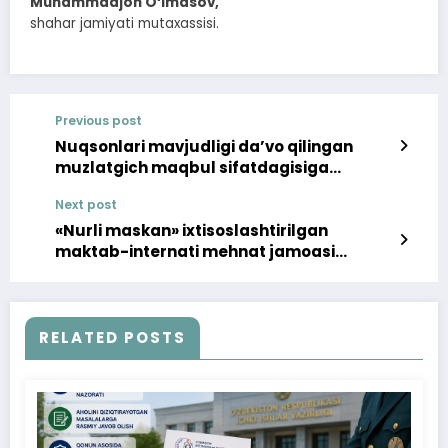
Muhammadjon O‘lmasov,
shahar jamiyati mutaxassisi.
Previous post
Nuqsonlari mavjudligi da’vo qilingan
muzlatgich maqbul sifatdagisiga
almashtirib berildi
Next post
«Nurli maskan» ixtisoslashtirilgan
maktab-internati mehnat jamoasi
ishtirokida targ‘ibot tadbiri tashkillandi
RELATED POSTS