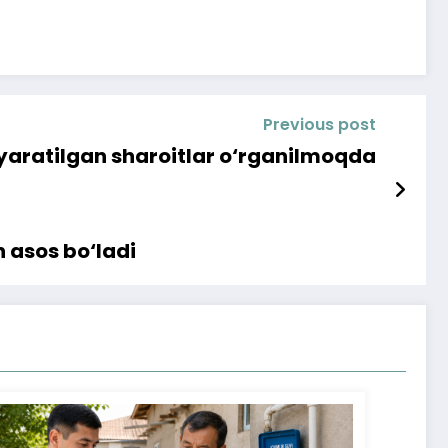
Previous post
yaratilgan sharoitlar o‘rganilmoqda
 asos bo‘ladi