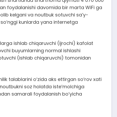
ash shartlarida shartnoma qiymati 4 070 000
dan foydalanishi davomida bir marta WiFi ga
 olib kelgani va noutbuk sotuvchi sa’y-
in so‘nggi kunlarda yana internetga
rga ishlab chiqaruvchi (ijrochi) kafolat
ovchi buyumlarning normal ishlashi
 sotuvchi (ishlab chiqaruvchi) tomonidan
 talablarini o‘zida aks ettirgan so‘rov xati
va noutbukni soz holatda iste’molchiga
 undan samarali foydalanish bo‘yicha