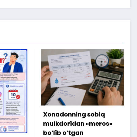
nning sobiq
Internetdagi xarid
ridan «meros»
amalga oshmagan
o‘tgan
sababli 300 ming s