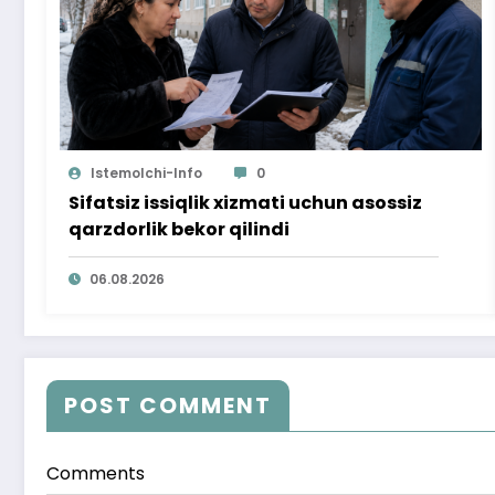
Istemolchi-Info
0
Sifatsiz issiqlik xizmati uchun asossiz
qarzdorlik bekor qilindi
06.08.2026
POST COMMENT
Comments