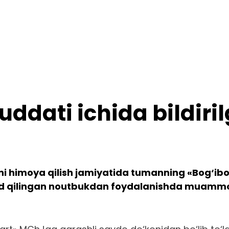
ddati ichida bildiril
ni himoya qilish jamiyatida tumanning «Bog‘ibo
rid qilingan noutbukdan foydalanishda muammo