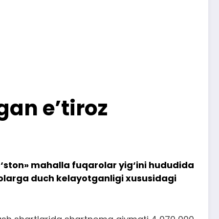
gan e’tiroz
‘ston» mahalla fuqarolar yig‘ini hududida
larga duch kelayotganligi xususidagi