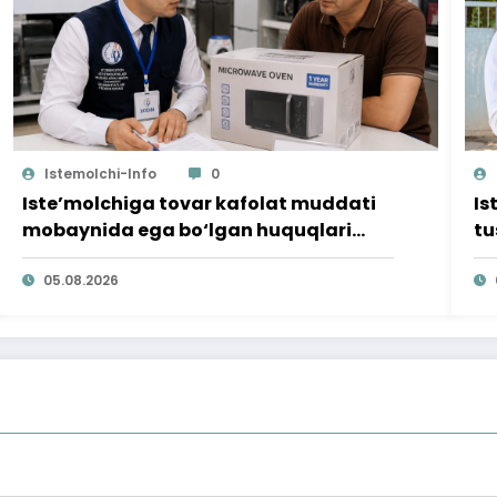
Istemolchi-Info
0
Iste’molchiga tovar kafolat muddati
Is
mobaynida ega bo‘lgan huquqlari
tu
ta’minlab berildi
qi
05.08.2026