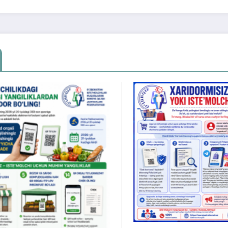
Xonado
mulkdo
bo‘lib 