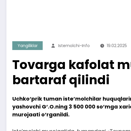
Yangiliklar
Istemolchi-Info
19.02.2025
Tovarga kafolat mu
bartaraf qilindi
Uchko‘prik tuman iste’molchilar huquqlari
yashovchi G‘.O.ning 3 500 000 so‘mga xa
murojaati o‘rganildi.