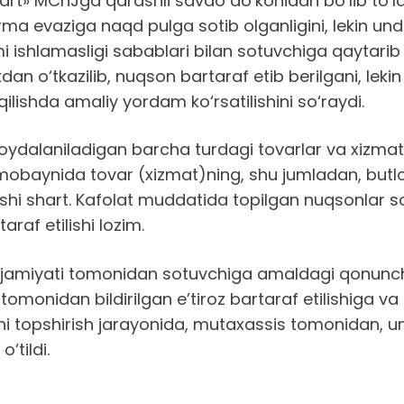
rt» MChJga qarashli savdo do‘konidan bo‘lib to‘l
ma evaziga naqd pulga sotib olganligini, lekin un
imi ishlamasligi sabablari bilan sotuvchiga qaytarib
kdan o‘tkazilib, nuqson bartaraf etib berilgani, lek
ilishda amaliy yordam ko‘rsatilishini so‘raydi.
ydalaniladigan barcha turdagi tovarlar va xizmatla
mobaynida tovar (xizmat)ning, shu jumladan, butl
lanishi shart. Kafolat muddatida topilgan nuqsonlar
af etilishi lozim.
amiyati tomonidan sotuvchiga amaldagi qonunchilik
hi tomonidan bildirilgan e’tiroz bartaraf etilishiga 
bukni topshirish jarayonida, mutaxassis tomonidan,
‘tildi.