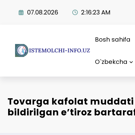
Skip
to
07.08.2026
2:16:24 AM
content
Bosh sahifa
O`zbekcha
Tovarga kafolat muddati
bildirilgan e’tiroz bartaraf