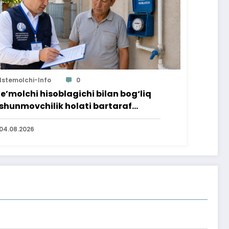
Istemolchi-Info
0
te’molchi hisoblagichi bilan bog‘liq
shunmovchilik holati bartaraf
lindi
04.08.2026