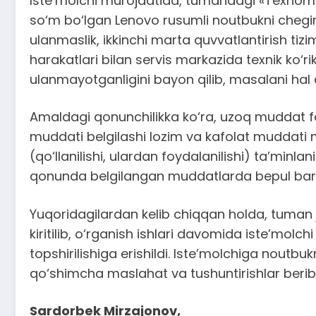
Iste’molchi murojaatida, tumandagi «Texnoma
so‘m bo‘lgan Lenovo rusumli noutbukni chegir
ulanmaslik, ikkinchi marta quvvatlantirish tiz
harakatlari bilan servis markazida texnik ko‘ri
ulanmayotganligini bayon qilib, masalani hal q
Amaldagi qonunchilikka ko‘ra, uzoq muddat fo
muddati belgilashi lozim va kafolat muddati 
(qo‘llanilishi, ulardan foydalanilishi) ta’min
qonunda belgilangan muddatlarda bepul bartar
Yuqoridagilardan kelib chiqqan holda, tuman j
kiritilib, o‘rganish ishlari davomida iste’molc
topshirilishiga erishildi. Iste’molchiga nout
qo‘shimcha maslahat va tushuntirishlar berib o
Sardorbek Mirzajonov,