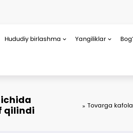
Hududiy birlashma
Yangiliklar
Bog’
 ichida
Tovarga kafolat
 qilindi