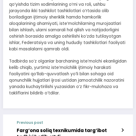
qo‘yishda tizim xodimlarining o‘rni va roli, ushbu
jarayonda ikki tashkilot tashkilotlari o‘rtasida olib
boriladigan ijtimoiy sheriklik hamda hamkorlik
aloqalarining ahamiyati, iste’molchilarning murojaatlari
bilan ishlash, ularni samarali hal qilish va natijadorligini
oshirish borasida amalga oshirilishi ko‘zda tutilayotgan
ishlar, Federatsiya va uning hududiy tashkilotlari faoliyati
kabi masalalarni qamrab oldi.
Tadbirda so‘z olganlar barchaning iste’molchi ekanligidan
kelib chiqib, yurtimiz iste’molchilik ijtimoiy harakati
faoliyatini qo‘llab-quvvatlash yo‘li bilan sohaga oid
qonunchilik hujjatlari ijrosi ustidan jamoatchilik nazoratini
yanada kuchaytirilishi yuzasidan o‘z fikr-mulohaza va
takliflarini bildirib o‘tdilar.
Previous post
Farg‘ona soliq texnikumida targ‘ibot