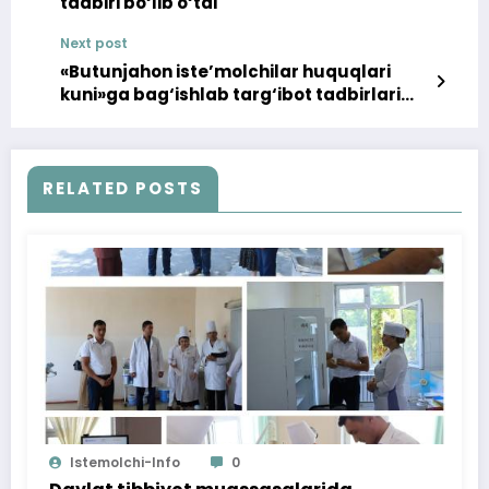
tadbiri bo‘lib o‘tdi
Next post
«Butunjahon iste’molchilar huquqlari
kuni»ga bag‘ishlab targ‘ibot tadbirlari
o‘tkazilmoqda
RELATED POSTS
Istemolchi-Info
0