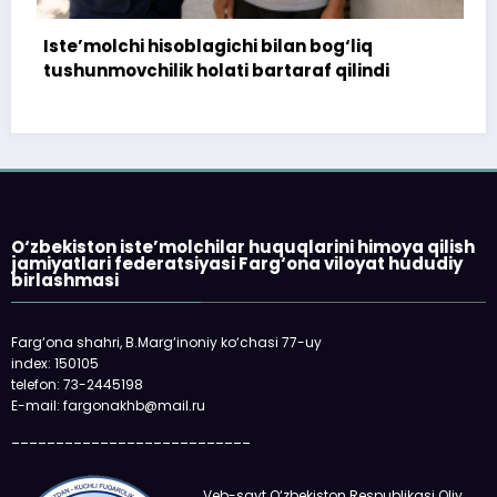
lagichi bilan bog‘liq
172 million so‘m to‘l
olati bartaraf qilindi
topshirilmadi…
O‘zbekiston iste’molchilar huquqlarini himoya qilish
jamiyatlari federatsiyasi Farg‘ona viloyat hududiy
birlashmasi
Farg‘ona shahri, B.Marg‘inoniy ko‘chasi 77-uy
index: 150105
telefon: 73-2445198
E-mail: fargonakhb@mail.ru
___________________________
Veb-sayt O‘zbekiston Respublikasi Oliy