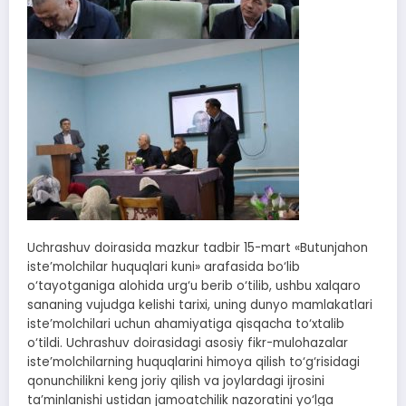
Uchrashuv doirasida mazkur tadbir 15-mart «Butunjahon
iste’molchilar huquqlari kuni» arafasida bo‘lib
o‘tayotganiga alohida urg‘u berib o‘tilib, ushbu xalqaro
sananing vujudga kelishi tarixi, uning dunyo mamlakatlari
iste’molchilari uchun ahamiyatiga qisqacha to‘xtalib
o‘tildi. Uchrashuv doirasidagi asosiy fikr-mulohazalar
iste’molchilarning huquqlarini himoya qilish to‘g‘risidagi
qonunchilikni keng joriy qilish va joylardagi ijrosini
ta’minlanishi ustidan jamoatchilik nazoratini yo‘lga