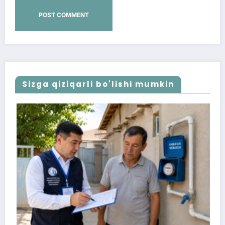
Sizga qiziqarli bo'lishi mumkin