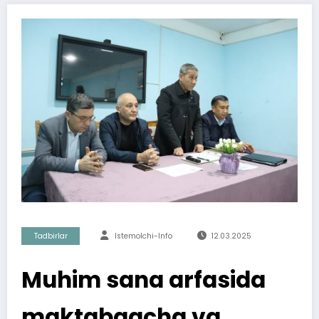
Tadbirlar
Istemolchi-Info
12.03.2025
Muhim sana arfasida
maktabgacha va