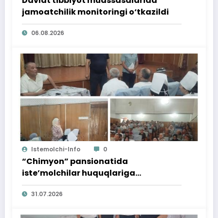
Davlat tibbiyot muassasalarida
jamoatchilik monitoringi o‘tkazildi
06.08.2026
Istemolchi-Info
0
“Chimyon” pansionatida
iste’molchilar huquqlariga
bag‘ishlangan targ‘ibot tadbiri
31.07.2026
o‘tkazildi