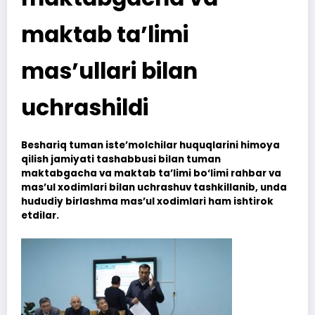
maktab ta’limi
mas’ullari bilan
uchrashildi
Beshariq tuman iste’molchilar huquqlarini himoya
qilish jamiyati tashabbusi bilan tuman
maktabgacha va maktab ta’limi bo‘limi rahbar va
mas’ul xodimlari bilan uchrashuv tashkillanib, unda
hududiy birlashma mas’ul xodimlari ham ishtirok
etdilar.