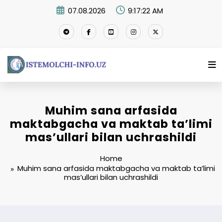
Skip
07.08.2026
9:17:23 AM
to
content
Muhim sana arfasida
maktabgacha va maktab ta’limi
mas’ullari bilan uchrashildi
Home
Muhim sana arfasida maktabgacha va maktab ta’limi
mas’ullari bilan uchrashildi