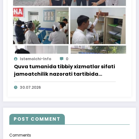
Istemolchi-Info
0
Quva tumanida tibbiy xizmatlar sifati
jamoatchilik nazorati tartibida
o‘rganildi
30.07.2026
POST COMMENT
Comments