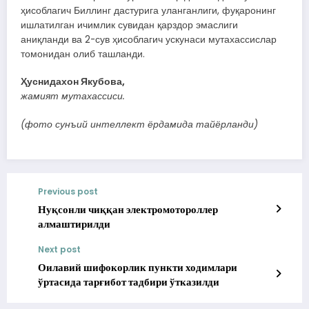
ҳисоблагич Биллинг дастурига уланганлиги, фуқаронинг
ишлатилган ичимлик сувидан қарздор эмаслиги
аниқланди ва 2-сув ҳисоблагич ускунаси мутахассислар
томонидан олиб ташланди.
Ҳуснидахон Якубова,
жамият мутахассиси.
(фото сунъий интеллект ёрдамида тайёрланди)
Previous post
Нуқсонли чиққан электромотороллер
алмаштирилди
Next post
Оилавий шифокорлик пункти ходимлари
ўртасида тарғибот тадбири ўтказилди