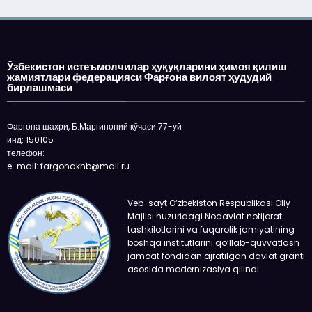
Ўзбекистон истеъмолчилар ҳуқуқларини ҳимоя қилиш
жамиятлари федерацияси Фарғона вилоят ҳудудий
бирлашмаси
Фарғона шаҳри, Б.Марғиноний кўчаси 77-уй
инд: 150105
телефон:
e-mail: fargonakhb@mail.ru
Veb-sayt O‘zbekiston Respublikasi Oliy
Majlisi huzuridagi Nodavlat notijorat
tashkilotlarini va fuqarolik jamiyatining
boshqa institutlarini qo‘llab-quvvatlash
jamoat fondidan ajratilgan davlat granti
asosida modernizasiya qilindi.