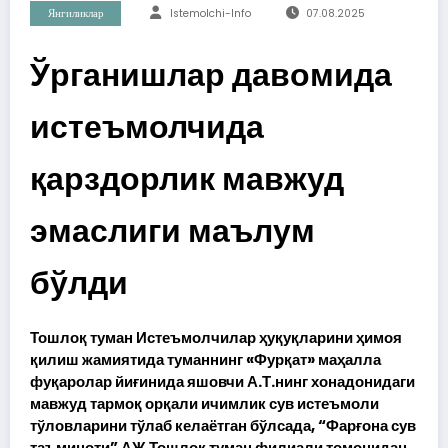
Янгиликлар
Istemolchi-Info
07.08.2025
Ўрганишлар давомида
истеъмолчида
қарздорлик мавжуд
эмаслиги маълум
бўлди
Тошлоқ туман Истеъмолчилар ҳуқуқларини ҳимоя
қилиш жамиятида туманнинг «Фурқат» маҳалла
фуқаролар йиғинида яшовчи А.Т.нинг хонадонидаги
мавжуд тармоқ орқали ичимлик сув истеъмоли
тўловларини тўлаб келаётган бўлсада, “Фарғона сув
таъминоти” АЖ Тошлоқ туман филиали томонидан