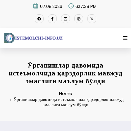
Skip
07.08.2026
6:17:39 PM
to
content
Ўрганишлар давомида
истеъмолчида қарздорлик мавжуд
эмаслиги маълум бўлди
Home
Ўрганишлар давомида истеъмолчида қарздорлик мавжуд
эмаслиги маълум бўлди