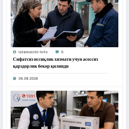
Istemolchi-Info
0
Сифатсиз иссиқлик хизмати учун асоссиз
қарздорлик бекор қилинди
06.08.2026