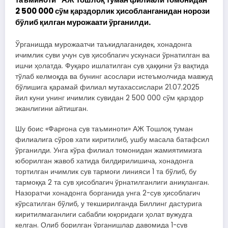
2 500 000 сўм қарздорлик ҳисобланганидан норози
бўлиб қилган мурожаати ўрганилди.
Ўрганишда мурожаатчи таъкидлаганидек, хонадонга
ичимлик суви учун сув ҳисоблагич ускунаси ўрнатилган ва
ишчи ҳолатда. Фуқаро ишлатилган сув ҳаққини ўз вақтида
тўлаб келмоқда ва бунинг асослари истеъмолчида мавжуд
бўлишига қарамай филиал мутахассислари 21.07.2025
йил куни унинг ичимлик сувидан 2 500 000 сўм қарздор
эканлигини айтишган.
Шу боис «Фарғона сув таъминоти» АЖ Тошлоқ туман
филиалига сўров хати киритилиб, ушбу масала батафсил
ўрганилди. Унга кўра филиал томонидан жамиятимизга
юборилган жавоб хатида билдирилишича, хонадонга
тортилган ичимлик сув тармоғи линияси 1 та бўлиб, бу
тармоққа 2 та сув ҳисоблагич ўрнатилганлиги аниқланган.
Назоратчи хонадонга борганида унга 2-сув ҳисоблагич
кўрсатилган бўлиб, у текширилганда Биллинг дастурига
киритилмаганлиги сабабли юқоридаги ҳолат вужудга
келган. Олиб борилган ўрганишлар давомида 1-сув