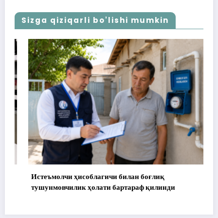
Sizga qiziqarli bo'lishi mumkin
Истеъмолчи ҳисоблагичи билан боғлиқ
тушунмовчилик ҳолати бартараф қилинди