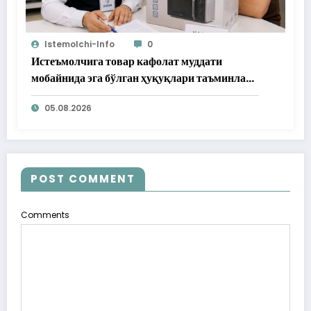
Istemolchi-Info
0
Истеъмолчига товар кафолат муддати
мобайнида эга бўлган ҳуқуқлари таъминлаб
берилди
05.08.2026
POST COMMENT
Comments