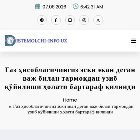
Skip
07.08.2026
6:42:32 AM
to
content
Газ ҳисоблагичингиз эски экан деган
важ билан тармоқдан узиб
қўйилиши ҳолати бартараф қилинди
Home
Газ ҳисоблагичингиз эски экан деган важ билан тармоқдан
узиб қўйилиши ҳолати бартараф қилинди