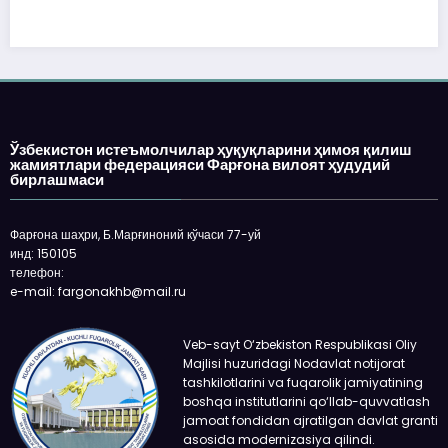
Ўзбекистон истеъмолчилар ҳуқуқларини ҳимоя қилиш
жамиятлари федерацияси Фарғона вилоят ҳудудий
бирлашмаси
Фарғона шаҳри, Б.Марғиноний кўчаси 77-уй
инд: 150105
телефон:
e-mail: fargonakhb@mail.ru
Veb-sayt O‘zbekiston Respublikasi Oliy
Majlisi huzuridagi Nodavlat notijorat
tashkilotlarini va fuqarolik jamiyatining
boshqa institutlarini qo‘llab-quvvatlash
jamoat fondidan ajratilgan davlat granti
asosida modernizasiya qilindi.