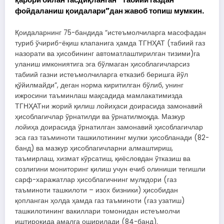
фойдаланиш қоидалари”дан жавоб топиш мумкин.
Қоидаларнинг 75-бандида “истеъмолчиларга масофадан
туриб ўчириб-ёқиш клапанига ҳамда ТГНҲАТ (табиий газ
назорати ва ҳисобининг автоматлаштирилган тизими)га
уланиш имкониятига эга бўлмаган ҳисоблагичларсиз
табиий газни истеъмолчиларга етказиб беришга йўл
қўйилмайди”, деган норма киритилган бўлиб, унинг
ижросини таъминлаш мақсадида мамлакатимизда
ТГНҲАТни жорий қилиш лойиҳаси доирасида замонавий
ҳисоблагичлар ўрнатилди ва ўрнатилмоқда. Мазкур
лойиҳа доирасида ўрнатилган замонавий ҳисоблагичлар
эса газ таъминоти ташкилотининг мулки ҳисобланади (82-
банд) ва мазкур ҳисоблагичларни алмаштириш,
таъмирлаш, хизмат кўрсатиш, қиёсловдан ўтказиш ва
созлигини мониторинг қилиш учун ечиб олиниши тегишли
сарф-харажатлар ҳисоблагичнинг мулкдори (газ
таъминоти ташкилоти – изох бизники) ҳисобидан
қопланган ҳолда ҳамда газ таъминоти (газ узатиш)
ташкилотининг вакиллари томонидан истеъмолчи
иштирокида амалга оширилади (84-банд).