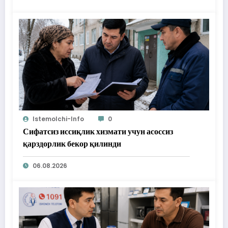
Istemolchi-Info
0
Сифатсиз иссиқлик хизмати учун асоссиз
қарздорлик бекор қилинди
06.08.2026