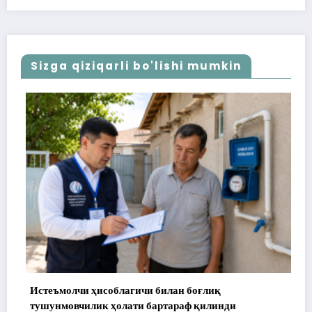
Sizga qiziqarli bo'lishi mumkin
лагичи билан боғлиқ
172 миллион сўм тўла
олати бартараф қилинди