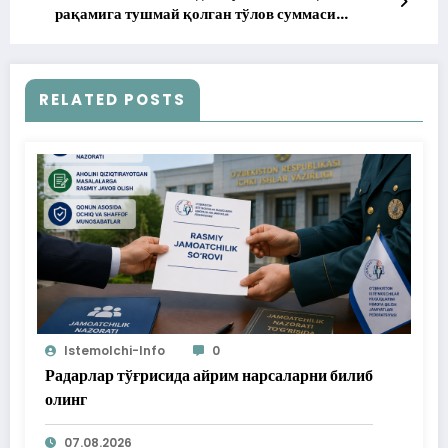
рақамига тушмай қолган тўлов суммаси
истеъмолчи ҳисоб рақамига йўналтирилди
RELATED POSTS
Istemolchi-Info
0
Радарлар тўғрисида айрим нарсаларни билиб
олинг
07.08.2026