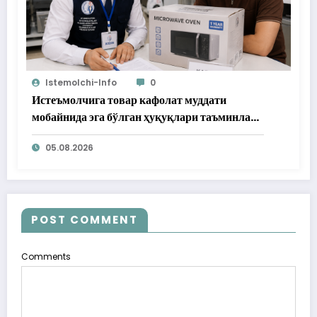
Istemolchi-Info
0
Истеъмолчига товар кафолат муддати
мобайнида эга бўлган ҳуқуқлари таъминлаб
берилди
05.08.2026
POST COMMENT
Comments