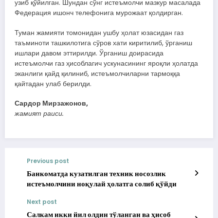
узиб қўйилган. Шундан сўнг истеъмолчи мазкур масалада
Федерация ишонч телефонига мурожаат қолдирган.
Туман жамияти томонидан ушбу ҳолат юзасидан газ
таъминоти ташкилотига сўров хати киритилиб, ўрганиш
ишлари давом эттирилди. Ўрганиш доирасида
истеъмолчи газ ҳисоблагич ускунасининг яроқли ҳолатда
эканлиги қайд қилиниб, истеъмолчиларни тармоққа
қайтадан улаб берилди.
Сардор Мирзажонов,
жамият раиси.
Previous post
Банкоматда кузатилган техник носозлик
истеъмолчини ноқулай ҳолатга солиб қўйди
Next post
Салкам икки йил олдин тўланган ва ҳисоб