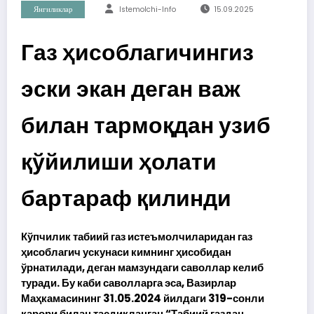
Янгиликлар
Istemolchi-Info
15.09.2025
Газ ҳисоблагичингиз
эски экан деган важ
билан тармоқдан узиб
қўйилиши ҳолати
бартараф қилинди
Кўпчилик табиий газ истеъмолчиларидан газ
ҳисоблагич ускунаси кимнинг ҳисобидан
ўрнатилади, деган мамзундаги саволлар келиб
туради. Бу каби саволларга эса, Вазирлар
Маҳкамасининг 31.05.2024 йилдаги 319-сонли
қарори билан тасдиқланган “Табиий газдан