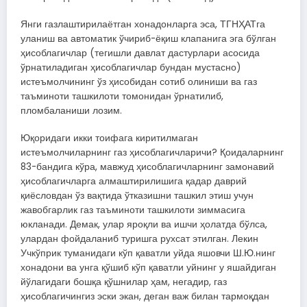
Янги газлаштирилаётган хонадонларга эса, ТГНҲАТга
уланиш ва автоматик ўчириб-ёқиш клапанига эга бўлган
ҳисоблагичлар (тегишли давлат дастурлари асосида
ўрнатиладиган ҳисоблагичлар бундан мустасно)
истеъмолчининг ўз ҳисобидан сотиб олиниши ва газ
таъминоти ташкилоти томонидан ўрнатилиб,
пломбаланиши лозим.
Юқоридаги икки тоифага киритилмаган
истеъмолчиларнинг газ ҳисоблагичларичи? Қоидаларнинг
83-бандига кўра, мавжуд ҳисоблагичларнинг замонавий
ҳисоблагичларга алмаштирилишига қадар даврий
қиёсловдан ўз вақтида ўтказишни ташкил этиш учун
жавобгарлик газ таъминоти ташкилоти зиммасига
юкланади. Демак, улар яроқли ва ишчи ҳолатда бўлса,
улардан фойдаланиб туришга рухсат этилган. Лекин
Учкўприк туманидаги кўп қаватли уйда яшовчи Ш.Ю.нинг
хонадони ва унга қўшиб кўп қаватли уйнинг у яшайдиган
йўлагидаги бошқа қўшнилар ҳам, негадир, газ
ҳисоблагичингиз эски экан, деган важ билан тармоқдан