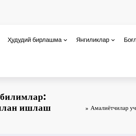
Ҳудудий бирлашма
Янгиликлар
Боғ
 билимлар:
илан ишлаш
Амалиётчилар уч