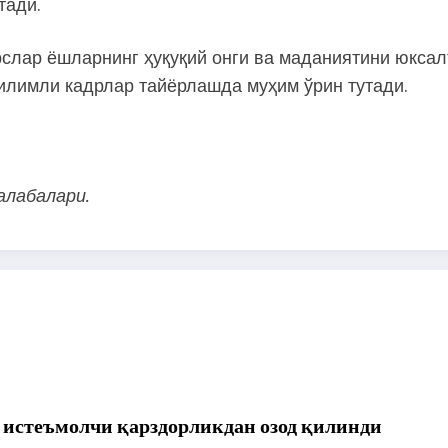
тади.
рслар ёшларнинг ҳуқуқий онги ва маданиятини юксал
билимли кадрлар тайёрлашда муҳим ўрин тутади.
алабалари.
истеъмолчи қарздорликдан озод қилинди