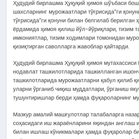
Ҳудудий бирлашма Ҳуқуқий ҳимоя шўъбаси бош
шахсларнинг мурожаатлари тўғрисида”ги қонун
тўғрисида”ги қонуни билан белгилаб берилган 
ёрдамида ҳимоя қилиш йўл-йўриқлари, тизим т
имкониятлар, тизим ходимлари томонидан мур
қизиқтирган саволларга жавоблар қайтарди.
Ҳудудий бирлашма Ҳуқуқий ҳимоя мутахассиси
нодавлат ташкилотларида ташкилланган ишонч
ташкилотларида мурожаатларни қабул қилиб қи
уларни ўрганиб чиқиш муддатлари, ўрганиш як
тушунтиришлар берди ҳамда фуқароларнинг му
Мазкур амалий машғулотлар талабаларга наза
соҳасидаги иш жараёнларини яқиндан англаш и
билан ишлаш кўникмалари ҳамда фуқаролар би