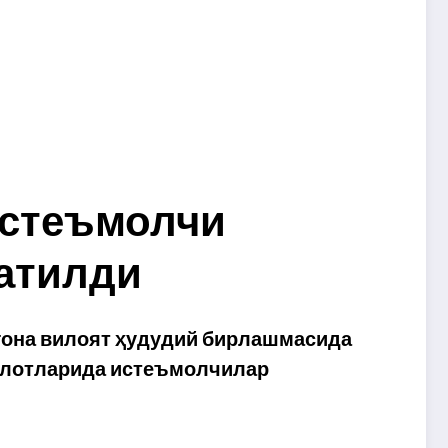
истеъмолчи
атилди
ғона вилоят ҳудудий бирлашмасида
килотларида истеъмолчилар