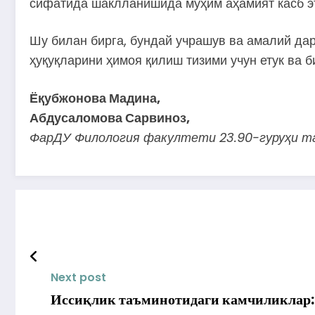
сифатида шаклланишида муҳим аҳамият касб э
Шу билан бирга, бундай учрашув ва амалий да
ҳуқуқларини ҳимоя қилиш тизими учун етук ва 
Ёқубжонова Мадина,
Абдусаломова Сарвиноз,
ФарДУ Филология факултети 23.90-гуруҳи т
Next post
Иссиқлик таъминотидаги камчиликлар: 