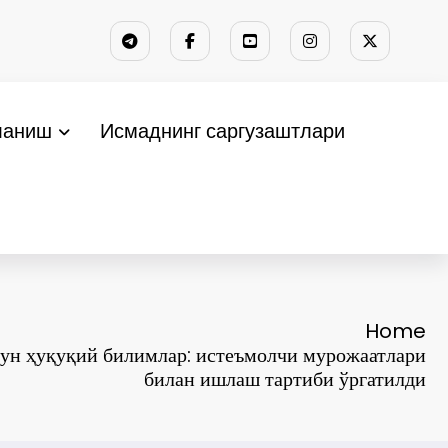
ланиш
Исмаднинг саргузаштлари
Home
ун ҳуқуқий билимлар: истеъмолчи мурожаатлари
билан ишлаш тартиби ўргатилди