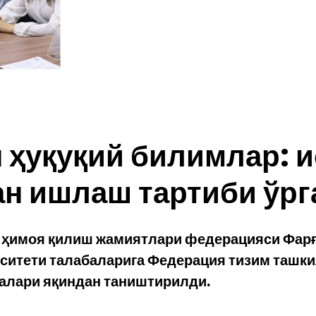
 ҳуқуқий билимлар: 
н ишлаш тартиби ўрг
 ҳимоя қилиш жамиятлари федерацияси Фар
ерситети талабаларига Федерация тизим таш
алари яқиндан таништирилди.