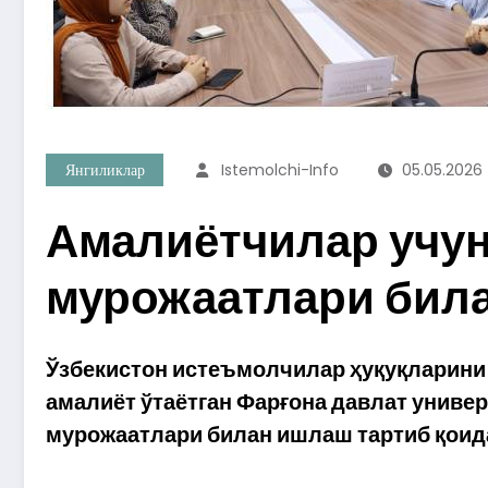
Янгиликлар
Istemolchi-Info
05.05.2026
Амалиётчилар учун
мурожаатлари била
Ўзбекистон истеъмолчилар ҳуқуқларини
амалиёт ўтаётган Фарғона давлат унив
мурожаатлари билан ишлаш тартиб қоид