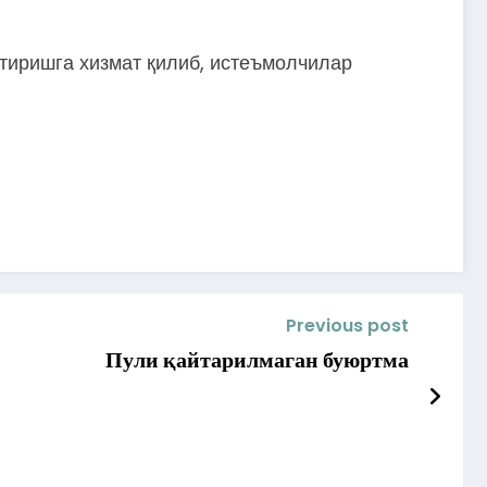
тиришга хизмат қилиб, истеъмолчилар
Previous post
Пули қайтарилмаган буюртма