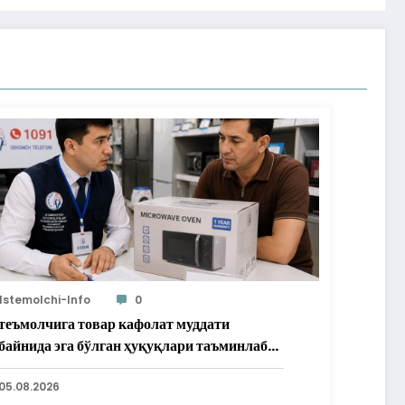
Istemolchi-Info
0
теъмолчига товар кафолат муддати
байнида эга бўлган ҳуқуқлари таъминлаб
рилди
05.08.2026