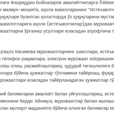
лиғи Фахриддин Бойназаров амалиётчиларга Ўзбеки
и мазмун-моҳияти, аҳоли вакилларининг “Истеъмолч
ҳуқуқлари бузилган ҳолатларда ўз ҳуқуқларини муста
ашкилотларига аҳоли (истеъмолчилар)дан мурожаат
ожаатларни ўрганиш усуллари юзасидан атрофлича т
 Шаҳло Касимова мурожаатларнинг шакллари, истеъм
 телефон рақамлари, электрон мурожаат юборишнин
лиш олиш, расмийлаштириш, ҳудудий тегишлилиги б
унлари бўйича ҳужжатлар тўпламини тайёрлаш, фуқа
рожаатлари юзасидан тайёрланадиган ҳужжатлар тў
рий билимларни амалиёт билан уйғунлаштириш, ист
мконини берди. Айниқса, мурожаатлар билан ишлашн
лан мулоқот маданияти бўйича олинган билимлар ке