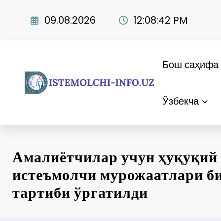
Skip
to
09.08.2026
12:08:44 PM
content
Бош саҳифа
Ўзбекча
Амалиётчилар учун ҳуқуқий
истеъмолчи мурожаатлари б
тартиби ўргатилди