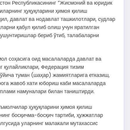
стон Республикасининг “Жисмоний ва юридик
иларнинг ҳуқуқларини ҳимоя қилиш
қил, давлат ва нодавлат ташкилотлари, судлар
ларни қабул қилиб олиш учун яратилган
ушунтиришлар бериб ўтиб, талабаларни
ол соҳасига оид масалаларда давлат ва
г қулайликлари, Федерация тизим
ўйича туман (шаҳар) жамиятларига етказиш,
рога жавоб хати юбориш каби масалаларда
плами намуналари билан таништирди.
еъмолчилар ҳуқуқларини ҳимоя қилиш
инг босқичма-босқич тартиби, ҳужжатлар
лгусида уларнинг малакали мутахассис