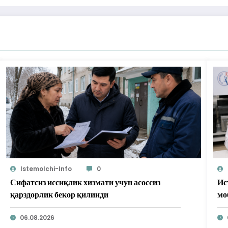
Istemolchi-Info
0
Сифатсиз иссиқлик хизмати учун асоссиз
Ис
қарздорлик бекор қилинди
мо
бе
06.08.2026