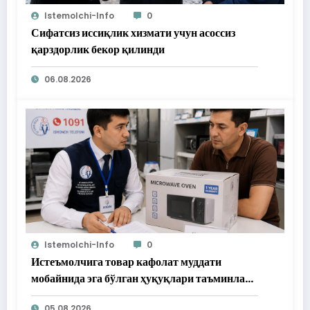
Istemolchi-Info
0
Сифатсиз иссиқлик хизмати учун асоссиз
қарздорлик бекор қилинди
06.08.2026
Istemolchi-Info
0
Истеъмолчига товар кафолат муддати
мобайнида эга бўлган ҳуқуқлари таъминлаб
берилди
05.08.2026