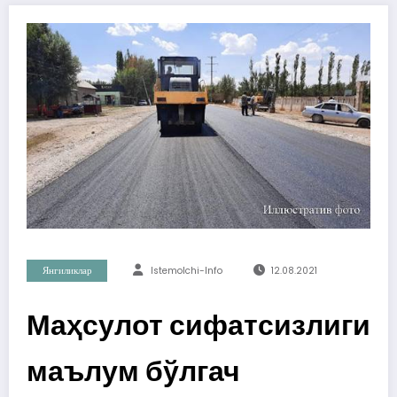
Янгиликлар
Istemolchi-Info
12.08.2021
Маҳсулот сифатсизлиги
маълум бўлгач