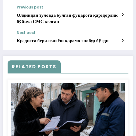
Previous post
Олдиндан тўловда бўлган фуқарога қарздорлик
бўйича СМС келган
Next post
Кредитга берилган ёш қорамол нобуд бўлди
RELATED POSTS