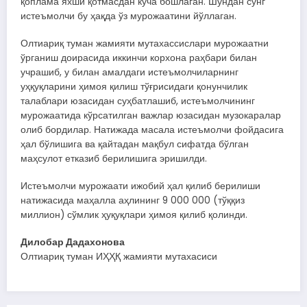
қоплама яхши қотмасдан кўча бошлаган. Шундан сўнг
истеъмолчи бу ҳақда ўз мурожаатини йўллаган.
Олтиариқ туман жамияти мутахассислари мурожаатни
ўрганиш доирасида иккинчи корхона раҳбари билан
учрашиб, у билан амалдаги истеъмолчиларнинг
уҳқуқларини ҳимоя қилиш тўғрисидаги қонунчилик
талаблари юзасидан суҳбатлашиб, истеъмолчининг
мурожаатида кўрсатилган важлар юзасидан музокаралар
олиб бордилар. Натижада масала истеъмолчи фойдасига
ҳал бўлишига ва қайтадан мақбул сифатда бўлган
маҳсулот етказиб берилишига эришилди.
Истеъмолчи мурожаати ижобий ҳал қилиб берилиши
натижасида маҳалла аҳлининг 9 000 000 (тўққиз
миллион) сўмлик ҳуқуқлари ҳимоя қилиб қолинди.
Дилобар Дадахонова
Олтиариқ туман ИҲҲҚ жамияти мутахасиси