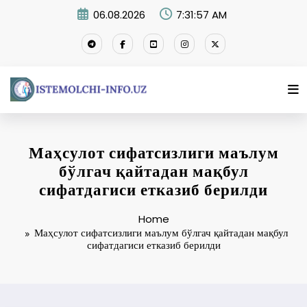
Skip
06.08.2026
7:31:57 AM
to
content
Маҳсулот сифатсизлиги маълум
бўлгач қайтадан мақбул
сифатдагиси етказиб берилди
Home
Маҳсулот сифатсизлиги маълум бўлгач қайтадан мақбул
сифатдагиси етказиб берилди