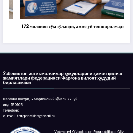
172 миллион сўм тўланди, аммо уй топширилмади…
Ўзбекистон истеъмолчилар ҳуқуқларини ҳимоя қилиш
жамиятлари федерацияси Фарғона вилоят ҳудудий
бирлашмаси
Фарғона шаҳри, Б.Марғиноний кўчаси 77-уй
инд: 150105
телефон:
e-mail: fargonakhb@mail.ru
Veb-sayt O‘zbekiston Respublikasi Oliy