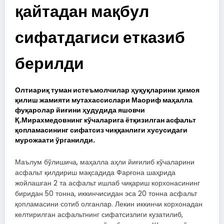
қайтадан мақбул
сифатдагиси етказиб
берилди
Олтиариқ туман истеъмолчилар ҳуқуқларини ҳимоя
қилиш жамияти мутахассислари Маориф маҳалла
фуқаролар йиғини ҳудудида яшовчи
Қ.Мирахмедовнинг кўчаларига ётқизилган асфальт
қопламасининг сифатсиз чиққанлиги хусусидаги
мурожаати ўрганилди.
Маълум бўлишича, маҳалла аҳли йиғилиб кўчаларини
асфальт қилдириш мақсадида Фарғона шаҳрида
жойлашган 2 та асфальт ишлаб чиқариш корхонасининг
биридан 50 тонна, иккинчисидан эса 20 тонна асфальт
қопламасини сотиб олганлар. Лекин иккинчи корхонадан
келтирилган асфальтнинг сифатсизлиги кузатилиб,