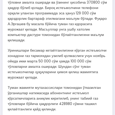
тўловни амалга оширади ва ўзининг ҳисобича 370800 сўм
ҳақдор бўлиб қолади. Бироқ истеъмолчини телефони
орқали уланган программада эса ҳануз 129 000 сўм
қарздорлик бартараф этилмагани маълум бўлади. Фуқаро
А.Эргашев бу масала бўйича туман газ идорасига
мурожаат қилади. Масъуллар унга ушбу хатолик
компьютер дастури томонидан бўлаётганлигини маълум
қилишади.
Уринишлари бесамар кетаётганлигини кўрган истеъмолчи
хонадони газ тармоғидан узилиб қолмаслиги учун ноябрь
ойида икки марта 50 000 сўм ҳамда 100 000 сўм
тўловларни амалга оширади. Шундан сўнг туман
истеъмолчилар ҳуқуқларини ҳимоя қилиш жамиятига
мурожаат қилади.
Туман жамияти мутахассислари томонидан ўтказилган
ўрганишлар натижасида абонентнинг истеъмол
кўрсаткичларига аниқлик киритилиб, унинг табиий газ
тўловлари бўйича ҳақдорлиги 428980 сўмни ташкил
қилаётганлиги қайд қилинди.