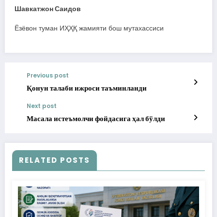
Шавкатжон Саидов
Ёзёвон туман ИҲҲҚ жамияти бош мутахассиси
Previous post
Қонун талаби ижроси таъминланди
Next post
Масала истеъмолчи фойдасига ҳал бўлди
RELATED POSTS