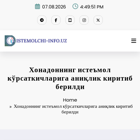
Skip
07.08.2026
4:49:52 PM
to
content
Хонадоннинг истеъмол
кўрсаткичларига аниқлик киритиб
берилди
Home
Хонадоннинг истеъмол кўрсаткичларига аниқлик киритиб
берилди