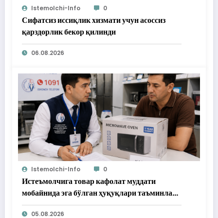
Istemolchi-Info
0
Сифатсиз иссиқлик хизмати учун асоссиз
қарздорлик бекор қилинди
06.08.2026
Istemolchi-Info
0
Истеъмолчига товар кафолат муддати
мобайнида эга бўлган ҳуқуқлари таъминлаб
берилди
05.08.2026