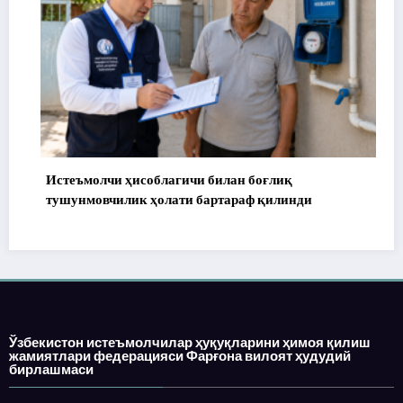
Истеъмолчи ҳисоблагичи билан боғлиқ
1
тушунмовчилик ҳолати бартараф қилинди
Ўзбекистон истеъмолчилар ҳуқуқларини ҳимоя қилиш
жамиятлари федерацияси Фарғона вилоят ҳудудий
бирлашмаси