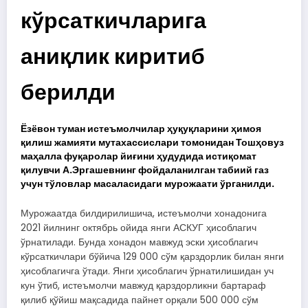
кўрсаткичларига
аниқлик киритиб
берилди
Ёзёвон туман истеъмолчилар ҳуқуқларини ҳимоя
қилиш жамияти мутахассислари томонидан Тошҳовуз
маҳалла фуқаролар йиғини ҳудудида истиқомат
қилувчи А.Эргашевнинг фойдаланилган табиий газ
учун тўловлар масаласидаги мурожаати ўрганилди.
Мурожаатда билдирилишича, истеъмолчи хонадонига
2021 йилнинг октябрь ойида янги АСКУГ ҳисоблагич
ўрнатилади. Бунда хонадон мавжуд эски ҳисоблагич
кўрсаткичлари бўйича 129 000 сўм қарздорлик билан янги
ҳисоблагичга ўтади. Янги ҳисоблагич ўрнатилишидан уч
кун ўтиб, истеъмолчи мавжуд қарздорликни бартараф
қилиб қўйиш мақсадида пайнет орқали 500 000 сўм