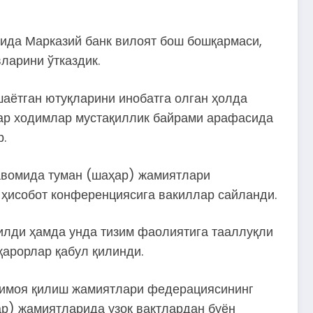
ида Марказий банк вилоят бош бошқармаси,
ларини ўтказдик.
шаётган ютуқларини инобатга олган ҳолда
фар ходимлар мустақиллик байрами арафасида
.
авомида туман (шаҳар) жамиятлари
 ҳисобот конференциясига вакиллар сайланди.
зилди ҳамда унда тизим фаолиятига тааллуқли
қарорлар қабул қилинди.
 ҳимоя қилиш жамиятлари федерациясининг
р) жамиятларида узоқ вақтлардан буён