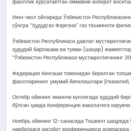
фаоллик кўрсатаётган оммавий ахборот восита
Июн-июл ойларида Ўзбекистон Республикасинин
сўнгра “Ҳудудгаз Фарғона” газ таъминоти фил
Ўзбекистон Республикаси давлат мустақиллиги
ҳудудий бирлашма ва туман (шаҳар) жамиятла
“Ўзбекистон Республикаси мустақиллигининг 3
Федерация Кенгаши томонидан берилган топши
фаолларининг умумий йиғилишлари ўтказилиб, 
Октябр ойининг иккинчи кунлигида ҳудудий би
бўлган ҳамда Конференция ваколатига кирувчи 
Ноябрь ойининг 12-санасида Тошкент шаҳрида 
навбатдаги ҳисобот конференцияси доирасида 