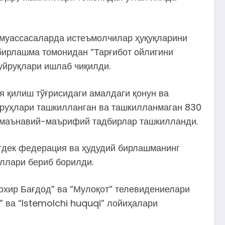
 муассасаларда истеъмолчилар ҳуқуқларини
бирлашма томонидан “Тарғибот ойлигини
уйруқлари ишлаб чиқилди.
 қилиш тўғрисидаги амалдаги қонун ва
уруҳлари ташкилланган ва ташкилланмаган 830
ги маънавий-маърифий тадбирлар ташкилланди.
нгдек федерация ва ҳудудий бирлашманинг
ллари бериб борилди.
охир Бағдод” ва “Мулоқот” телевидениелари
” ва “Istemolchi huquqi” лойиҳалари