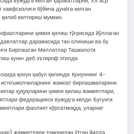
ида вужудга келган ҳаракатларни, ХХ аср
т хавфсизлиги бўйича дунёга келган
 қилиб келтириш мумкин.
анфаатларини ҳимоя қилиш тўғрисида йўллаган
 давлатлар даражасида тан олиниши ва бу
лиги Бирлашган Миллатлар Ташкилоти
лиш куни» деб эътироф этилди.
оҳида қонун қабул қилинди. Қонуннинг 4-
ни истеъмолчиларнинг жамоат бирлашмаларини
чилар ҳуқуқларини ҳимоя қилиш жамиятлари,
ятлари федерацияси вужудга келди. Бугунги
миятлари фаолият кўрсатмоқда, уларниг
аҳар) жамиятлари томонидан ўтган йилда