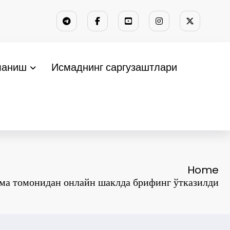
ланиш
Исмаднинг саргузаштлари
Home
ма томонидан онлайн шаклда брифинг ўтказилди