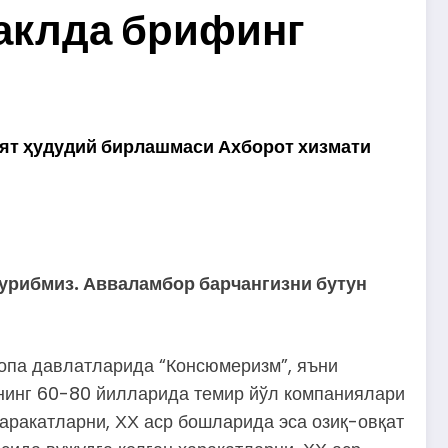
аклда брифинг
ят ҳудудий бирлашмаси Ахборот хизмати
урибмиз. Авваламбор барчангизни бутун
ропа давлатларида “Консюмеризм”, яъни
рнинг 60-80 йилларида темир йўл компаниялари
аракатларни, ХХ аср бошларида эса озиқ-овқат