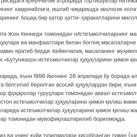
ғрисидаги қонунчилик атрофида тортишувлар натижас
нинг хаққонийлиги, ишлаб чиқаришда экологик хола
арининг бошқа бир қатор ҳатти-ҳаракатларини мисол
енти Жон Кеннеди томонидан «Истеъмолчиларнинг м
қуқлари ва манфаатлари билан боғлиқ масалаларни
замин яратиб берди. Кейинчалик, масаланинг муҳим
и «Бутунжаҳон истеъмолчилар ҳуқуқларини ҳимоя қи
рида, яъни 1996 йилнинг 26 апрелида бу борада ал
а белгилаб берилган асосий ҳуқуқлардан бири, яъ
кор фуқаролар гуруҳлари томонидан аввал истеъмол
кистон истеъмолчилар ҳуқуқларини ҳимоя қилиш жами
рларида истеъмолчилар ҳуқуқларини ҳимоя қилиш жа
лар томонидан мувофиқлаштирилиб борилмоқда.
з ва унинг қуйи тузилмалари ҳисобланган туман (ш