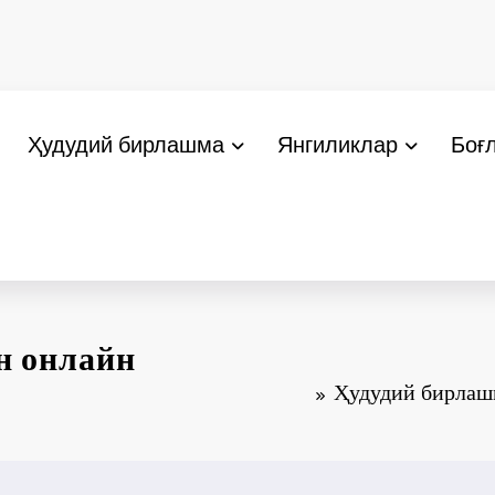
Ҳудудий бирлашма
Янгиликлар
Боғ
н онлайн
Ҳудудий бирлаш