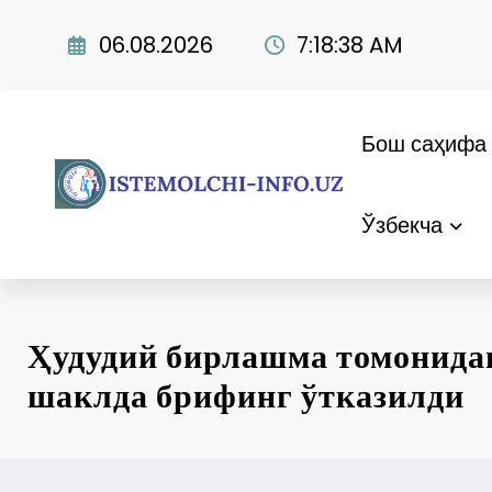
Skip
to
06.08.2026
7:18:39 AM
content
Бош саҳифа
Ўзбекча
Ҳудудий бирлашма томонида
шаклда брифинг ўтказилди