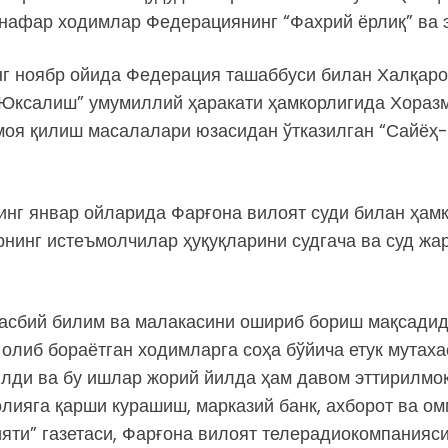
нафар ходимлар Федерациянинг “Фахрий ёрлиқ” ва 
нг ноябр ойида Федерация ташаббуси билан Халқар
Юксалиш” умумиллий ҳаракати ҳамкорлигида Хоразм
моя қилиш масалалари юзасидан ўтказилган “Сайёҳ
нг январ ойларида Фарғона вилоят суди билан ҳамк
рнинг истеъмолчилар ҳуқуқларини судгача ва суд ж
асбий билим ва малакасини ошириб бориш мақсадида 
олиб бораётган ходимларга соҳа бўйича етук мутаха
илди ва бу ишлар жорий йилда ҳам давом эттирилмоқ
полияга қарши курашиш, марказий банк, ахборот ва 
и” газетаси, Фарғона вилоят телерадиокомпанияси, 