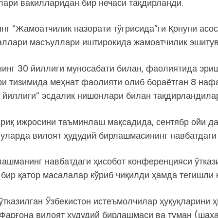
лари вакилларидан бир нечаси тақдирланди.
г “Жамоатчилик назорати тўғрисида”ги Қонуни асос
иаллари масъуллари иштирокида жамоатчилик эшитув
нинг 30 йиллиги муносабати билан, фаолиятида эри
ри тизимида меҳнат фаолияти олиб бораётган 8 на
0 йиллиги” эсдалик нишонлари билан тақдирландилар
риқ ижросини таъминлаш мақсадида, сентябр ойи д
уларда вилоят ҳудудий бирлашмасининг навбатдаги
рлашманинг навбатдаги ҳисобот конференцияси ўтка
бир қатор масалалар кўриб чиқилди ҳамда тегишли 
ўтказилган Ўзбекистон истеъмолчилар ҳуқуқларини
Фарғона вилоят ҳудудий бирлашмаси ва туман (шаҳа