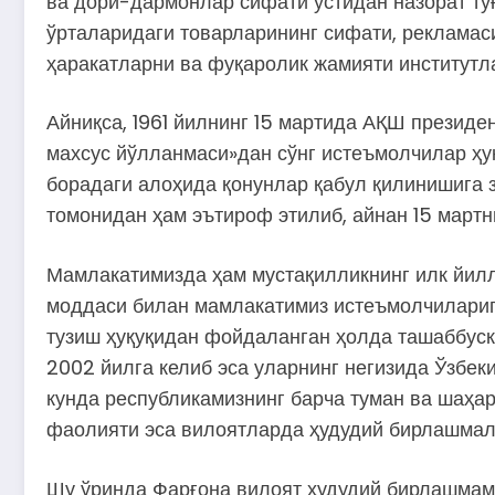
ва дори-дармонлар сифати устидан назорат тў
ўрталаридаги товарларининг сифати, рекламаси
ҳаракатларни ва фуқаролик жамияти институтл
Айниқса, 1961 йилнинг 15 мартида АҚШ презид
махсус йўлланмаси»дан сўнг истеъмолчилар ҳу
борадаги алоҳида қонунлар қабул қилинишига 
томонидан ҳам эътироф этилиб, айнан 15 мартн
Мамлакатимизда ҳам мустақилликнинг илк йилла
моддаси билан мамлакатимиз истеъмолчилариг
тузиш ҳуқуқидан фойдаланган ҳолда ташаббус
2002 йилга келиб эса уларнинг негизида Ўзбе
кунда республикамизнинг барча туман ва шаҳа
фаолияти эса вилоятларда ҳудудий бирлашма
Шу ўринда Фарғона вилоят ҳудудий бирлашмами