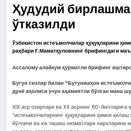
Ҳудудий бирлашма
ўтказилди
Ўзбекистон истеъмолчилар ҳуқуқларини ҳим
раҳбари Ғ.Маматқуловнинг брифингдаги маъ
Ассалому алайкум ҳурматли брифинг иштир
Бугун сизлар билан “Бутунжаҳон истеъмолч
дунё аҳолиси учун аҳамиятли бўлган мана шу
XIX аср охирлари ва XX асрнинг 60-йилларига
“истеъмолчиларнинг ҳуқуқларини ҳимоя қилиш 
йўловчи ва юк ташиш хизматлари нархларини к