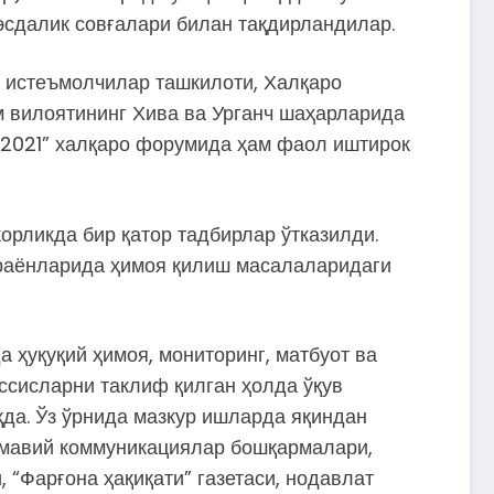
эсдалик совғалари билан тақдирландилар.
о истеъмолчилар ташкилоти, Халқаро
 вилоятининг Хива ва Урганч шаҳарларида
-2021” халқаро форумида ҳам фаол иштирок
орликда бир қатор тадбирлар ўтказилди.
араёнларида ҳимоя қилиш масалаларидаги
ҳуқуқий ҳимоя, мониторинг, матбуот ва
ссисларни таклиф қилган ҳолда ўқув
да. Ўз ўрнида мазкур ишларда яқиндан
оммавий коммуникациялар бошқармалари,
“Фарғона ҳақиқати” газетаси, нодавлат