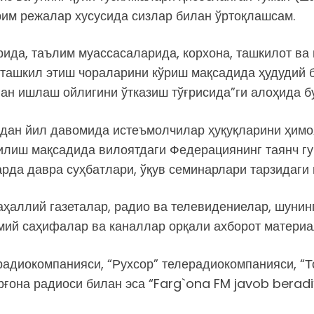
им режалар хусусида сизлар билан ўртоқлашсам.
ида, таълим муассасаларида, корхона, ташкилот ва
 ташкил этиш чораларини кўриш мақсадида ҳудудий 
лан ишлаш ойлигини ўтказиш тўғрисида”ги алоҳида б
дан йил давомида истеъмолчилар ҳуқуқларини ҳимоя
қилиш мақсадида вилоятдаги Федерациянинг таянч г
аларда давра суҳбатлари, ўқув семинарлари тарзида
маҳаллий газеталар, радио ва телевидениелар, шуни
мий саҳифалар ва каналлар орқали ахборот материа
радиокомпанияси, “Рухсор” телерадиокомпанияси, “Т
ғона радиоси билан эса “Farg`ona FM javob beradi