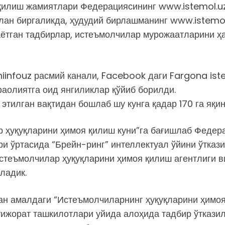
қилиш жамиятлари Федерациясининг www.istemol.uz
лан биргаликда, ҳудудий бирлашманинг www.istemol
ётган тадбирлар, истеъмолчилар мурожаатларини ҳ
iinfouz расмий канали, Facebook даги Fargona iste
аолиятга оид янгиликлар қўйиб борилди.
 этилган вақтидан бошлаб шу кунга қадар 170 га я
р ҳуқуқларини ҳимоя қилиш куни”га бағишлаб Федер
 ўртасида “Брейн-ринг” интеллектуал ўйини ўткази
Истеъмолчилар ҳуқуқларини ҳимоя қилиш агентлиги 
ладик.
ан амалдаги “Истеъмолчиларнинг ҳуқуқларини ҳимоя
ижорат ташкилотлари уйида алоҳида тадбир ўтказил