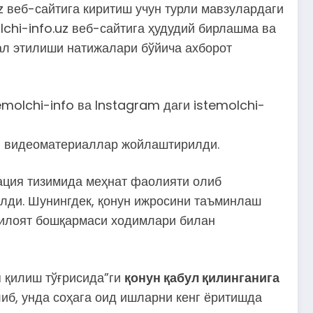
 веб-сайтига киритиш учун турли мавзулардаги
chi-info.uz веб-сайтига ҳудудий бирлашма ва
ал этилиши натижалари бўйича ахборот
molchi-info ва Instagram даги istemolchi-
қин видеоматериаллар жойлаштирилди.
ация тизимида меҳнат фаолияти олиб
лди. Шунингдек, қонун ижросини таъминлаш
вилоят бошқармаси ходимлари билан
 қилиш тўғрисида”ги
қонун қабул қилинганига
иб, унда соҳага оид ишларни кенг ёритишда