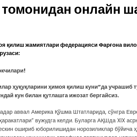
 томонидан онлайн ш
оя қилиш жамиятлари федерацияси Фарғона вило
рузаси:
окчилари!
илар ҳуқуқларини ҳимоя қилиш куни”да учрашиб т
ндай кун билан қутлашга ижозат бергайсиз.
 қадар аввал Америка Қўшма Штатларида, сўнгра Ев
ҳаракатлари” вужудга келди. Буларга АҚШда XIX ас
ескин ошириб юборилишидан норозиликлар бўйича ҳ