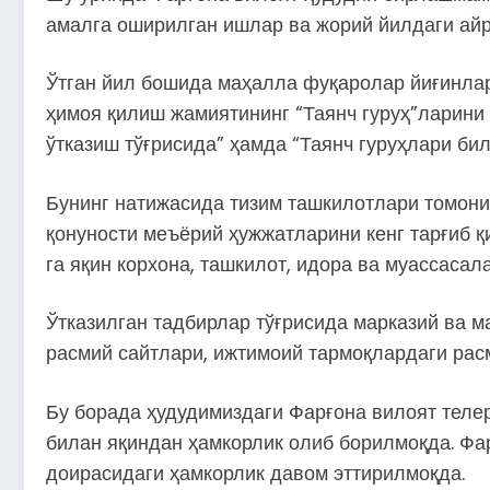
амалга оширилган ишлар ва жорий йилдаги айр
Ўтган йил бошида маҳалла фуқаролар йиғинлар
ҳимоя қилиш жамиятининг “Таянч гуруҳ”ларини
ўтказиш тўғрисида” ҳамда “Таянч гуруҳлари би
Бунинг натижасида тизим ташкилотлари томони
қонуности меъёрий ҳужжатларини кенг тарғиб 
га яқин корхона, ташкилот, идора ва муассас
Ўтказилган тадбирлар тўғрисида марказий ва 
расмий сайтлари, ижтимоий тармоқлардаги рас
Бу борада ҳудудимиздаги Фарғона вилоят теле
билан яқиндан ҳамкорлик олиб борилмоқда. Фар
доирасидаги ҳамкорлик давом эттирилмоқда.