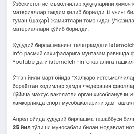
Ўзбекистон истеъмолчилар ҳуқуқларини ҳимоя 
материаллар тақдим қилиб борилди. Шунинг би
туман (шаҳар) жамиятлари томонидан ўтказила
материаллари қўйиб борилди.
Ҳудудий бирлашманинг телеграмдаги istemolch
info расмий саҳифаларига мунтазам равишда ф
Youtube даги istemolchi-info каналига ташкил
Ўтган йили март ойида “Халқаро истеъмолчила
бораётган ходимлар ҳамда Федерация фаоллари
бўйича махсус ваколатли орган ҳисобланувчи 
ҳамкорликда спорт мусобақаларини ҳам ташкил
Апрел ойида ҳудудий бирлашма ташаббуси бил
25 йил
тўлиши муносабати билан Нодавлат нот