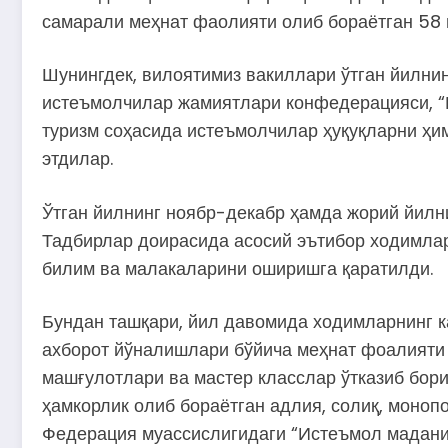
самарали меҳнат фаолияти олиб бораётган 58 
Шунингдек, вилоятимиз вакиллари ўтган йилни
истеъмолчилар жамиятлари конфедерацияси, “
туризм соҳасида истеъмолчилар ҳуқуқларни ҳи
этдилар.
Ўтган йилнинг ноябр-декабр ҳамда жорий йилни
Тадбирлар доирасида асосий эътибор ходимла
билим ва малакаларини оширишга қаратилди.
Бундан ташқари, йил давомида ходимларнинг к
ахборот йўналишлари бўйича меҳнат фоалияти 
машғулотлари ва мастер класслар ўтказиб бор
ҳамкорлик олиб бораётган адлия, солиқ, моно
Федерация муассислигидаги “Истеъмол маданият