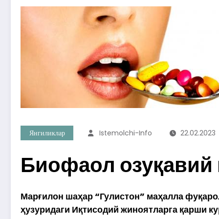
Янгиликлар
Istemolchi-Info
22.02.2023
Биофаол озуқавий 
Марғилон шаҳар “Гулистон” маҳалла фуқарол
ҳузуридаги Иқтисодий жиноятларга қарши к