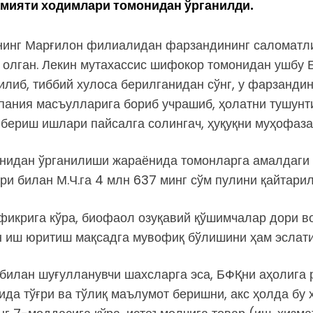
мияти ходимлари томонидан ўрганилди.
”нинг Марғилон филиалидан фарзандининг саломатли
олган. Лекин мутахассис шифокор томонидан ушбу 
илиб, тиббий хулоса берилганидан сўнг, у фарзанди
мпания масъулларига бориб учрашиб, ҳолатни тушунт
 бериш ишлари пайсалга солингач, ҳуқуқни муҳофаза
нидан ўрганилиши жараёнида томонларга амалдаги 
ри билан М.Ч.га 4 млн 637 минг сўм пулини қайтари
фикрига кўра, биофаол озуқавий қўшимчалар дори в
 иш юритиш мақсадга мувофиқ бўлишини ҳам эслати
билан шуғулланувчи шахсларга эса, БФҚни аҳолига 
қида тўғри ва тўлиқ маълумот беришни, акс ҳолда б