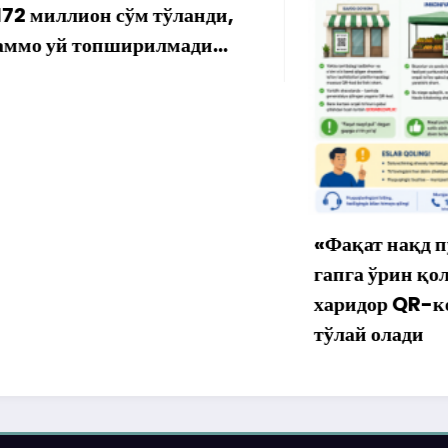
лион сўм тўланди,
 топширилмади…
«Фақат нақд пул» дег
гапга ўрин қолмаяпти
харидор QR-код орқа
тўлай олади