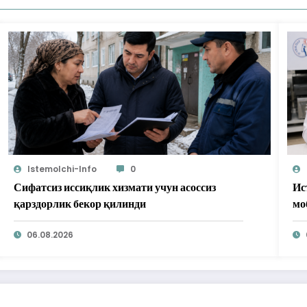
Istemolchi-Info
0
Сифатсиз иссиқлик хизмати учун асоссиз
Ис
қарздорлик бекор қилинди
мо
бе
06.08.2026