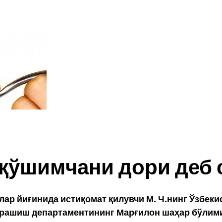
қўшимчани дори деб 
ар йиғинида истиқомат қилувчи М. Ч.нинг Ўзбек
урашиш департаментининг Марғилон шаҳар бўлими