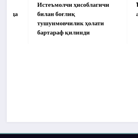
Истеъмолчи ҳисоблагичи
172 мил
билан боғлиқ
аммо уй
тушунмовчилик ҳолати
бартараф қилинди