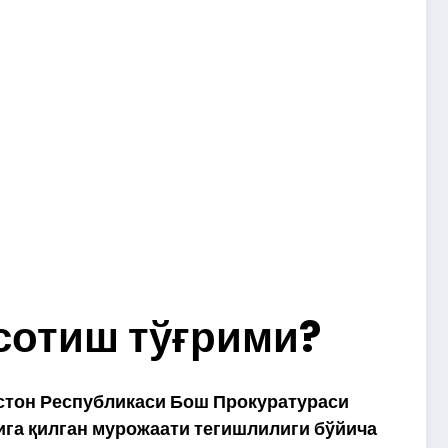
сотиш тўғрими?
истон Республикаси Бош Прокуратураси
га қилган мурожаати тегишлилиги бўйича