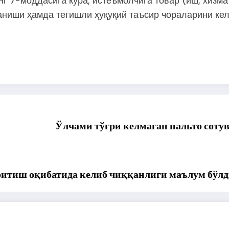
г 7-моддасига кўра, истеъмолчига товар (иш, хизма
иши ҳамда тегишли ҳуқуқий таъсир чораларини кел
Ўлчами тўғри келмаган пальто сотув
итиш оқибатида келиб чиққанлиги маълум бўл