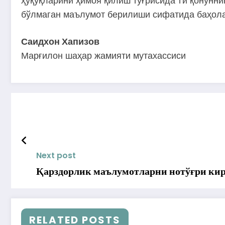
ҳуқуқларини ҳимоя қилиш тўғрисида”ги қонуннин
бўлмаган маълумот берилиши сифатида баҳолан
Саидхон Хапизов
Марғилон шаҳар жамияти мутахассиси
Next post
Қарздорлик маълумотларни нотўғри кир
RELATED POSTS