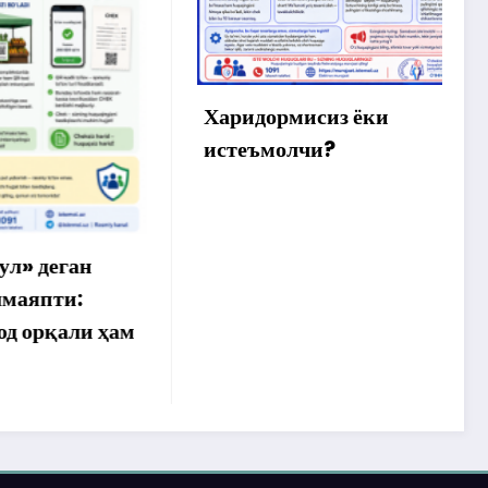
Х
м
ў
а
Харидормисиз ёки
истеъмолчи?
ан
:
ли ҳам