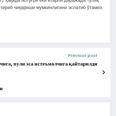
т) ҳақида нотўғри ёки етарли даражада тўлиқ
тириб чиқариши мумкинлигини эслатиб ўтамиз.
Previous post
чига, пули эса истеъмолчига қайтарилди
ди