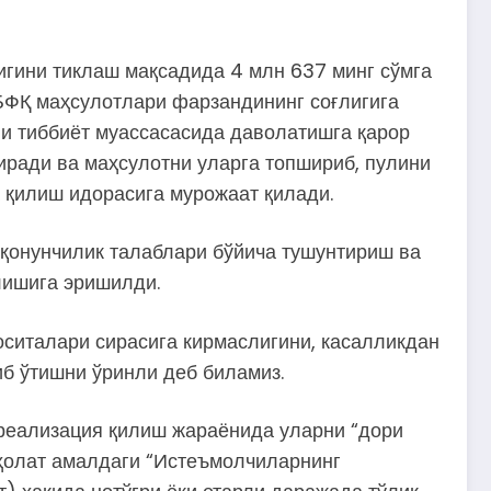
гини тиклаш мақсадида 4 млн 637 минг сўмга
БФҚ маҳсулотлари фарзандининг соғлигига
ни тиббиёт муассасасида даволатишга қарор
иради ва маҳсулотни уларга топшириб, пулини
 қилиш идорасига мурожаат қилади.
қонунчилик талаблари бўйича тушунтириш ва
лишига эришилди.
оситалари сирасига кирмаслигини, касалликдан
б ўтишни ўринли деб биламиз.
реализация қилиш жараёнида уларни “дори
у ҳолат амалдаги “Истеъмолчиларнинг