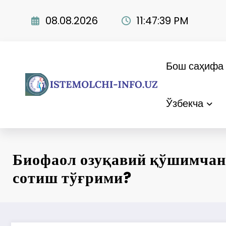
Skip
to
08.08.2026
11:47:40 PM
content
Бош саҳифа
Ўзбекча
Биофаол озуқавий қўшимчани
сотиш тўғрими?