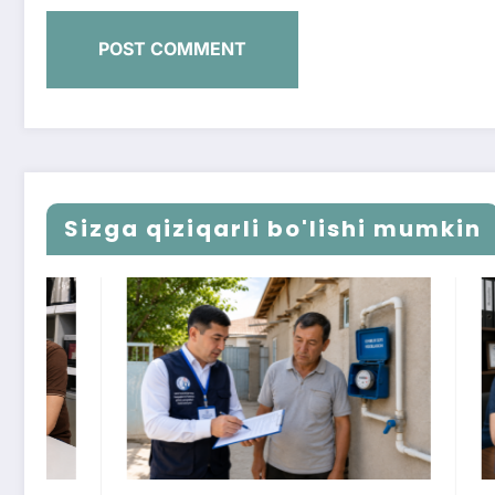
Sizga qiziqarli bo'lishi mumkin