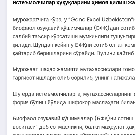
истеъмолчилар ҳуқуқларини ҳимоя қилиш жа
Мурожаатчига кўра, у “Gano Excel Uzbekistan
биофаол озуқавий қўшимчалар (БФҚ)дан сотиб 
салбий таъсир кўрсатиши мумкинлиги тушунтир
қилади. Шундан кейин у БФҚни сотиб олган ко
қайтариб беришларини сўрайди. Пулини қайтиб
Мурожаат шаҳар жамияти мутахассислари томо
тарғибот ишлари олиб борилиб, унинг натижала
Шу ерда истеъмолчиларга, мутахассисларнинг 
фориғ бўлиш йўлида шифокор маслаҳати билан
Биофаол озуқавий қўшимчалар (БФҚ)ни сотиш 
воситаси” деб сотмасликни, балки маҳсулот ҳа