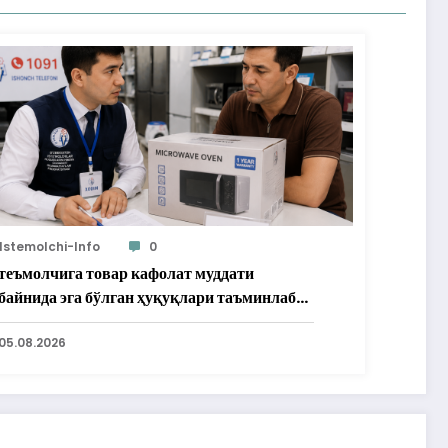
Istemolchi-Info
0
теъмолчига товар кафолат муддати
байнида эга бўлган ҳуқуқлари таъминлаб
рилди
05.08.2026