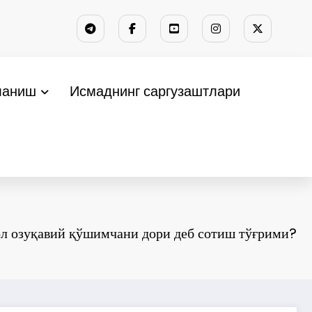
ланиш
Исмаднинг саргузаштлари
л озуқавий қўшимчани дори деб сотиш тўғрими?