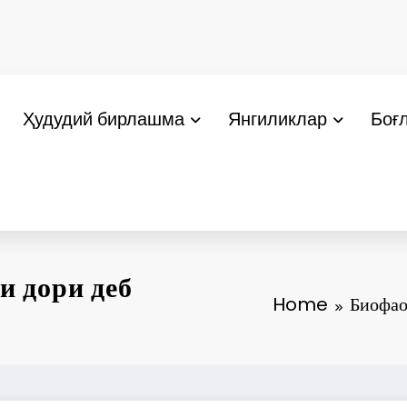
Ҳудудий бирлашма
Янгиликлар
Боғ
 дори деб
Home
Биофао