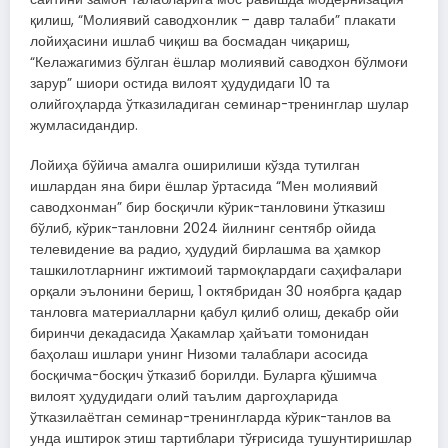
қилиш, “Молиявий саводхонлик – давр талаби” плакати
лойиҳасини ишлаб чиқиш ва босмадан чиқариш,
“Келажагимиз бўлган ёшлар молиявий саводхон бўлмоғи
зарур” шиори остида вилоят ҳудудидаги 10 та
олийгоҳларда ўтказиладиган семинар-тренинглар шулар
жумласидандир.
Лойиҳа бўйича амалга оширилиши кўзда тутилган
ишлардан яна бири ёшлар ўртасида “Мен молиявий
саводхонман” бир босқичли кўрик-танловини ўтказиш
бўлиб, кўрик-танловни 2024 йилнинг сентябр ойида
телевидение ва радио, ҳудудий бирлашма ва ҳамкор
ташкилотларнинг ижтимоий тармоқлардаги саҳифалари
орқали эълонини бериш, 1 октябридан 30 ноябрга қадар
танловга материалларни қабул қилиб олиш, декабр ойи
биринчи декадасида Ҳакамлар ҳайъати томонидан
баҳолаш ишлари унинг Низоми талаблари асосида
босқичма-босқич ўтказиб борилди. Буларга қўшимча
вилоят ҳудудидаги олий таълим даргоҳларида
ўтказилаётган семинар-тренингларда кўрик-танлов ва
унда иштирок этиш тартиблари тўғрисида тушунтиришлар