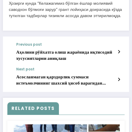
Ҳозирги кунда “Келажагимиз бўлган ёшлар молиявий
саводхон бўлмоғи зарур” грант лойиҳаси доирасида кўзда
тутилган тадбирлар тизимли асосда давом эттирилмоқда.
Previous post
Аҳолини рўйхатга олиш жараёнида иқтисодий
хусусиятларни аниқлаш
Next post
Асосланмаган қарздорлик суммаси
истеъмолчининг шахсий ҳисоб варағидан
чиқарилди
RELATED POSTS