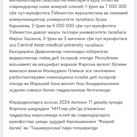
материалларни баҳолаш натижаларига кўра, ғолиб ва
совриндорлар номи аниқлаб олиниб, 1-ўрин ва 7 000 000
сўм пул мукофотига Ўзбекистон журналистика ва оммавий
коммуникациялар университети талабаси Зухра
Каршиева, 2-ўрин ва 5 000 000 сўм пул мукофотига
Ўзбекистон давлат жаҳон тиллари университети талабаси
Имрон Хасанов, 3-ўрин ва 3 миллион сўм пул мукофотига
эса Central Asian medicаl university талабаси
Баходиржон Давроновлар томонидан юборилган
видероликлар лойиқ деб эътироф этилди. Республика
маънавият ва маърифат маркази Фарғона вилоят бўлими
жамоаси вакили Махмуджон Олимов эса танловнинг
рағбатлантирувчи номинацияси ғолиби деб эътироф
этилди ва Марказий банк вилоят бош бошқармасининг
эсдалик совғаси билан тақдирланиши белгиланди.
Юқоридагиларга асосан 2024 йилнинг 17 декабр кунида
Фарғона шаҳридаги “ННТлар уйи”да ўтказилган
тақдирлаш маросимида ғолиб ва совриндорларга
мукофотлар ҳамда ҳудудий бирлашманинг “Фахрий
ёрлиқ” ва “Ташаккурнома”лари топширилди.