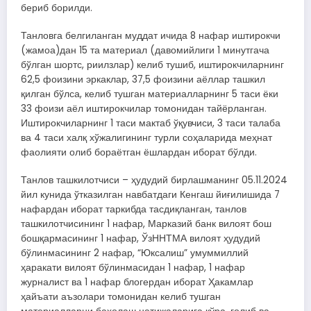
бериб борилди.
Танловга белгиланган муддат ичида 8 нафар иштирокчи
(жамоа)дан 15 та материал (давомийлиги 1 минутгача
бўлган шортс, риилзлар) келиб тушиб, иштирокчиларнинг
62,5 фоизини эркаклар, 37,5 фоизини аёллар ташкил
қилган бўлса, келиб тушган материалларнинг 5 таси ёки
33 фоизи аёл иштирокчилар томонидан тайёрланган.
Иштирокчиларнинг 1 таси мактаб ўқувчиси, 3 таси талаба
ва 4 таси халқ хўжалигининг турли соҳаларида меҳнат
фаолияти олиб бораётган ёшлардан иборат бўлди.
Танлов ташкилотчиси – ҳудудий бирлашманинг 05.11.2024
йил кунида ўтказилган навбатдаги Кенгаш йиғилишида 7
нафардан иборат таркибда тасдиқланган, танлов
ташкилотчисининг 1 нафар, Марказий банк вилоят бош
бошқармасининг 1 нафар, ЎзННТМА вилоят ҳудудий
бўлинмасининг 2 нафар, “Юксалиш” умуммиллий
ҳаракати вилоят бўлинмасидан 1 нафар, 1 нафар
журналист ва 1 нафар блогердан иборат Ҳакамлар
ҳайъати аъзолари томонидан келиб тушган