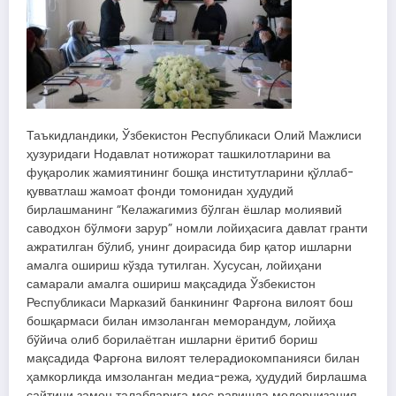
Таъкидландики, Ўзбекистон Республикаси Олий Мажлиси
ҳузуридаги Нодавлат нотижорат ташкилотларини ва
фуқаролик жамиятининг бошқа институтларини қўллаб-
қувватлаш жамоат фонди томонидан ҳудудий
бирлашманинг “Келажагимиз бўлган ёшлар молиявий
саводхон бўлмоғи зарур” номли лойиҳасига давлат гранти
ажратилган бўлиб, унинг доирасида бир қатор ишларни
амалга ошириш кўзда тутилган. Хусусан, лойиҳани
самарали амалга ошириш мақсадида Ўзбекистон
Республикаси Марказий банкининг Фарғона вилоят бош
бошқармаси билан имзоланган меморандум, лойиҳа
бўйича олиб борилаётган ишларни ёритиб бориш
мақсадида Фарғона вилоят телерадиокомпанияси билан
ҳамкорликда имзоланган медиа-режа, ҳудудий бирлашма
сайтини замон талабларига мос равишда модернизация