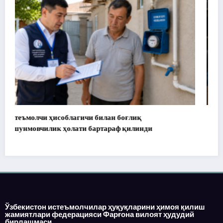
172 миллион сўм тўланди, аммо уй топширилмади…
Ўзбекистон истеъмолчилар ҳуқуқларини ҳимоя қилиш
жамиятлари федерацияси Фарғона вилоят ҳудудий
бирлашмаси