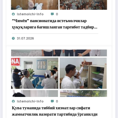
Istemolchi-Info
0
“Чимён” пансионатида истеъмолчилар
ҳуқуқларига бағишланган тарғибот тадбири
ўтказилди
31.07.2026
Istemolchi-Info
0
Қува туманида тиббий хизматлар сифати
жамоатчилик назорати тартибида ўрганилди