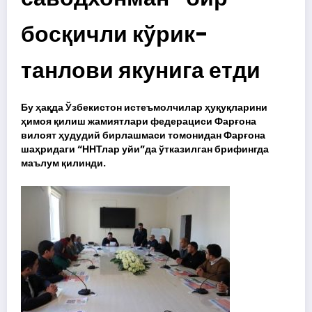
босқичли кўрик-
танлови якунига етди
Бу ҳақда Ўзбекистон истеъмолчилар ҳуқуқларини
ҳимоя қилиш жамиятлари федерациси Фарғона
вилоят ҳудудий бирлашмаси томонидан Фарғона
шаҳридаги “ННТлар уйи”да ўтказилган брифингда
маълум қилинди.