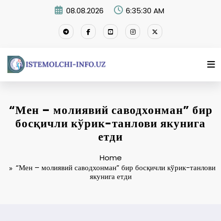
Skip
08.08.2026
6:35:31 AM
to
content
“Мен – молиявий саводхонман” бир
босқичли кўрик-танлови якунига
етди
Home
“Мен – молиявий саводхонман” бир босқичли кўрик-танлови
якунига етди