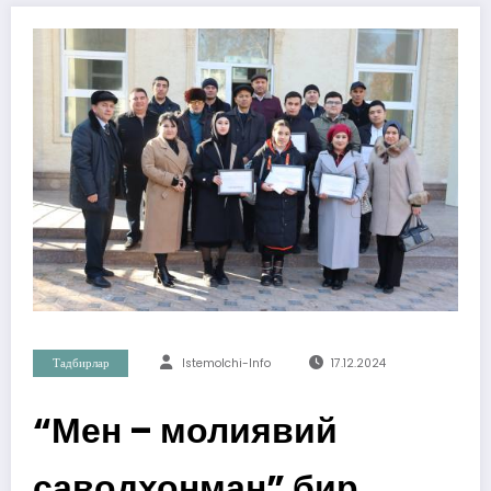
Тадбирлар
Istemolchi-Info
17.12.2024
“Мен – молиявий
саводхонман” бир