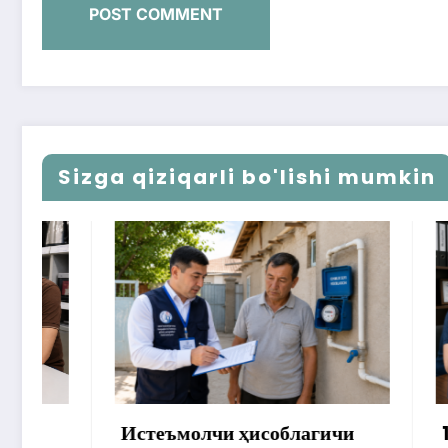
Sizga qiziqarli bo'lishi mumkin
Истеъмолчи ҳисоблагичи
172 мил