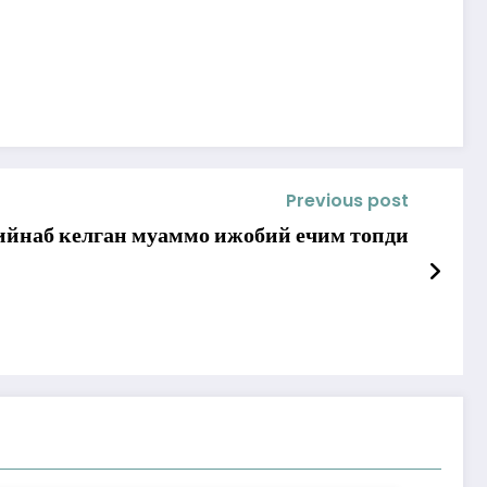
Previous post
йнаб келган муаммо ижобий ечим топди