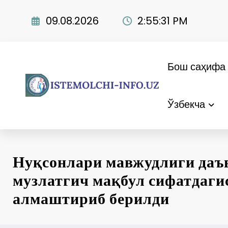
Skip
to
09.08.2026
2:55:32 PM
content
Бош саҳифа
Ўзбекча
Нуқсонлари мавжудлиги даъ
музлатгич мақбул сифатдаги
алмаштириб берилди