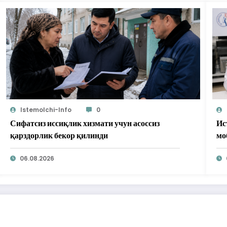
Istemolchi-Info
0
Сифатсиз иссиқлик хизмати учун асоссиз
Ис
қарздорлик бекор қилинди
мо
бе
06.08.2026