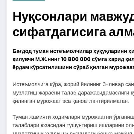
Нуқсонлари мавжуд
сифатдагисига ал
Бағдод туман истеъмолчилар ҳуқуқларини ҳ
қилувчи М.Ж.нинг 10 800 000 сўмга харид қ
ёрдам кўрсатилишини сўраб қилган мурожаат
Истеъмолчига кўра, жорий йилнинг 3-январ са
музлатиш жараёни талаб даражасидамаслиги ку
қилинган мурожаат эса қаноатлантирилмаган.
Туман жамияти ходимлари мурожаатни ўрганиш 
талаблари юзасидан тушунтириш ишларини оли
музлатгични худди шу русумдаги бошқа мақбу