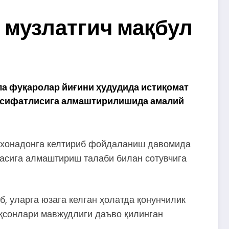
 музлатгич мақбул
а фуқаролар йиғини ҳудудида истиқомат
ни сифатлисига алмаштирилишида амалий
ни хонадонга келтириб фойдаланиш давомида
асига алмаштириш талаби билан сотувчига
 уларга юзага келган ҳолатда қонунчилик
қсонлари мавжудлиги даъво қилинган