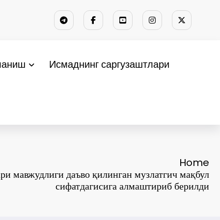
ланиш
Исмаднинг саргузаштлари
Home
ри мавжудлиги даъво қилинган музлатгич мақбул
сифатдагисига алмаштириб берилди