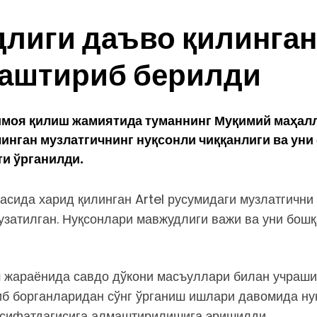
лиги даъво қилинган
маштириб берилди
имоя қилиш жамиятида туманнинг Муқимий маҳалл
илинган музлатгичнинг нуқсонли чиққанлиги ва у
и ўрганилди.
насида харид қилинган Artel русумидаги музлатгич
затилган. Нуқсонлари мавжудлиги важи ва уни бошқ
жараёнида савдо дўкони масъуллари билан учрашиб,
б борганларидан сўнг ўрганиш ишлари давомида ну
л сифатдагисига алмаштирилишига эришилди.