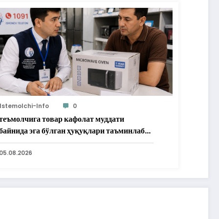
Istemolchi-Info
0
теъмолчига товар кафолат муддати
байнида эга бўлган ҳуқуқлари таъминлаб
рилди
05.08.2026