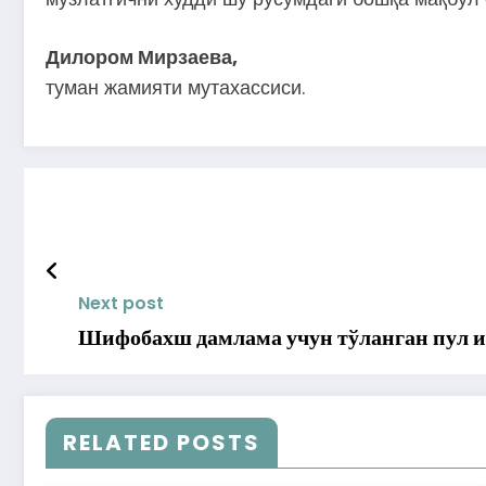
Дилором Мирзаева,
туман жамияти мутахассиси.
Next post
Шифобахш дамлама учун тўланган пул 
RELATED POSTS