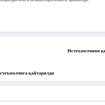
Истеъмолчини қи
истеъмолчига қайтарилди