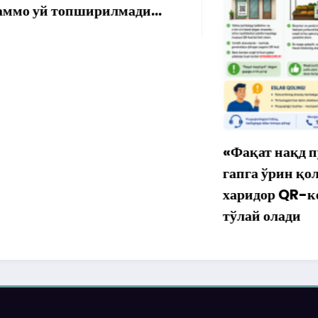
 топширилмади…
«Фақат нақд пул» дег
гапга ўрин қолмаяпти
харидор QR-код орқа
тўлай олади