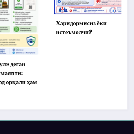
м
ў
а
Харидормисиз ёки
истеъмолчи?
ан
:
ли ҳам