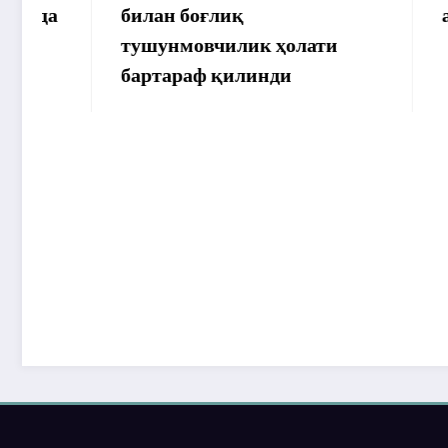
билан боғлиқ
аммо уй
тушунмовчилик ҳолати
бартараф қилинди