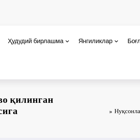
Ҳудудий бирлашма
Янгиликлар
Боғ
во қилинган
сига
Нуқсонла