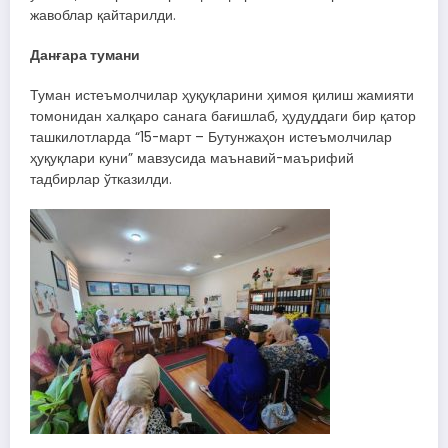
жавоблар қайтарилди.
Данғара тумани
Туман истеъмолчилар ҳуқуқларини ҳимоя қилиш жамияти
томонидан халқаро санага бағишлаб, ҳудуддаги бир қатор
ташкилотларда “15-март – Бутунжаҳон истеъмолчилар
ҳуқуқлари куни” мавзусида маънавий-маърифий
тадбирлар ўтказилди.