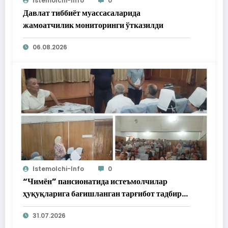
Istemolchi-Info
0
Давлат тиббиёт муассасаларида
жамоатчилик мониторинги ўтказилди
06.08.2026
Istemolchi-Info
0
“Чимён” пансионатида истеъмолчилар
ҳуқуқларига бағишланган тарғибот тадбири
ўтказилди
31.07.2026