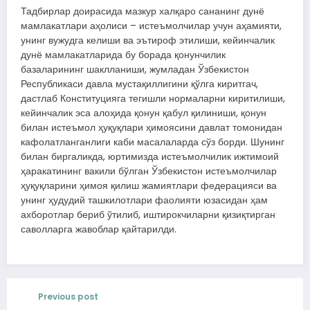
Тадбирлар доирасида мазкур халқаро сананинг дунё
мамлакатлари аҳолиси – истеъмолчилар учун аҳамияти,
унинг вужудга келиши ва эътироф этилиши, кейинчалик
дунё мамлакатларида бу борада қонунчилик
базаларининг шаклланиши, жумладан Ўзбекистон
Республикаси давла мустақиллигини қўлга киритгач,
дастлаб Конституцияга тегишли нормаларни киритилиши,
кейинчалик эса алоҳида қонун қабул қилиниши, қонун
билан истеъмол ҳуқуқлари ҳимоясини давлат томонидан
кафолатланганлиги каби масалаларда сўз борди. Шунинг
билан биргаликда, юртимизда истеъмолчилик ижтимоий
ҳаракатининг вакили бўлган Ўзбекистон истеъмолчилар
ҳуқуқларини ҳимоя қилиш жамиятлари федерацияси ва
унинг ҳудудий ташкилотлари фаолияти юзасидан ҳам
ахборотлар бериб ўтилиб, иштирокчиларни қизиқтирган
саволларга жавоблар қайтарилди.
Previous post