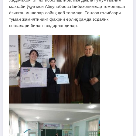
Хадичахон, 31-ихтисослаштирилган давлат умумтаълим
мактаби ўқувчиси Абдунабиева Бибихонимлар томонидан
ёзилган иншолар лойиқ деб топилди. Танлов ғолиблари
туман жамиятининг фахрий ёрлиқ ҳамда эсдалик
совғалари билан тақдирландилар.