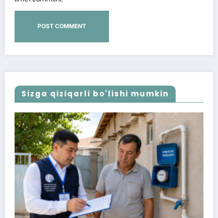
Sizga qiziqarli bo'lishi mumkin