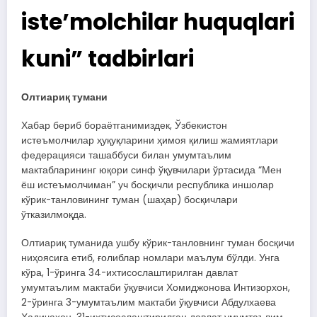
iste’molchilar huquqlari
kuni” tadbirlari
Олтиариқ тумани
Хабар бериб бораётганимиздек, Ўзбекистон
истеъмолчилар ҳуқуқларини ҳимоя қилиш жамиятлари
федерацияси ташаббуси билан умумтаълим
мактабларининг юқори синф ўқувчилари ўртасида “Мен
ёш истеъмолчиман” уч босқичли республика иншолар
кўрик-танловининг туман (шаҳар) босқичлари
ўтказилмоқда.
Олтиариқ туманида ушбу кўрик-танловнинг туман босқичи
ниҳоясига етиб, ғолиблар номлари маълум бўлди. Унга
кўра, 1-ўринга 34-ихтисослаштирилган давлат
умумтаълим мактаби ўқувчиси Хомиджонова Интизорхон,
2-ўринга 3-умумтаълим мактаби ўқувчиси Абдулхаева