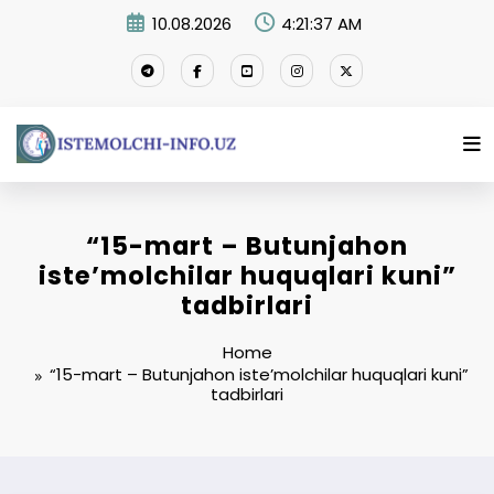
Skip
10.08.2026
4:21:38 AM
to
content
“15-mart – Butunjahon
iste’molchilar huquqlari kuni”
tadbirlari
Home
“15-mart – Butunjahon iste’molchilar huquqlari kuni”
tadbirlari