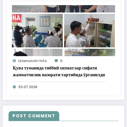
Istemolchi-Info
0
Қува туманида тиббий хизматлар сифати
жамоатчилик назорати тартибида ўрганилди
30.07.2026
POST COMMENT