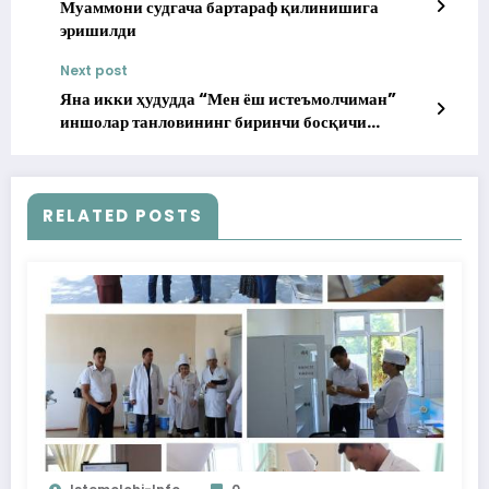
Муаммони судгача бартараф қилинишига
эришилди
Next post
Яна икки ҳудудда “Мен ёш истеъмолчиман”
иншолар танловининг биринчи босқичи
якунига етди
RELATED POSTS