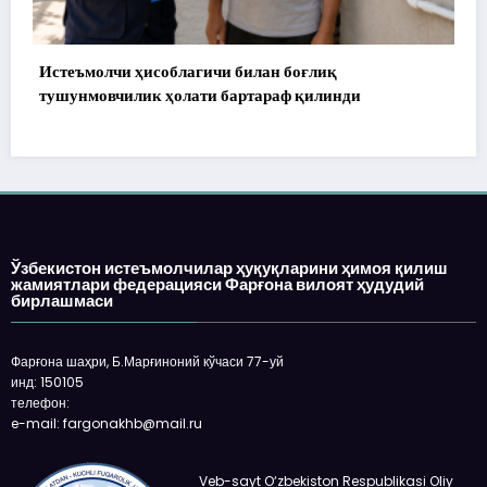
172 миллион сўм тўланди, аммо уй топшири
ди
Ўзбекистон истеъмолчилар ҳуқуқларини ҳимоя қилиш
жамиятлари федерацияси Фарғона вилоят ҳудудий
бирлашмаси
Фарғона шаҳри, Б.Марғиноний кўчаси 77-уй
инд: 150105
телефон:
e-mail: fargonakhb@mail.ru
Veb-sayt O‘zbekiston Respublikasi Oliy
Majlisi huzuridagi Nodavlat notijorat