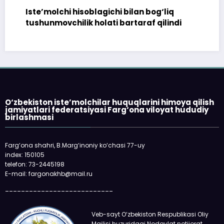
Iste’molchi hisoblagichi bilan bog‘liq
tushunmovchilik holati bartaraf qilindi
O‘zbekiston iste’molchilar huquqlarini himoya qilish
jamiyatlari federatsiyasi Farg‘ona viloyat hududiy
birlashmasi
Farg‘ona shahri, B.Marg‘inoniy ko‘chasi 77-uy
index: 150105
telefon: 73-2445198
E-mail: fargonakhb@mail.ru
___________________________
Veb-sayt O‘zbekiston Respublikasi Oliy
Majlisi huzuridagi Nodavlat notijorat