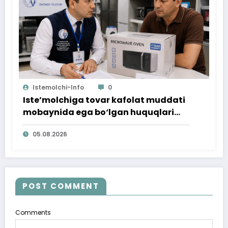
Istemolchi-Info
0
Iste’molchiga tovar kafolat muddati
mobaynida ega bo‘lgan huquqlari
ta’minlab berildi
05.08.2026
POST COMMENT
Comments