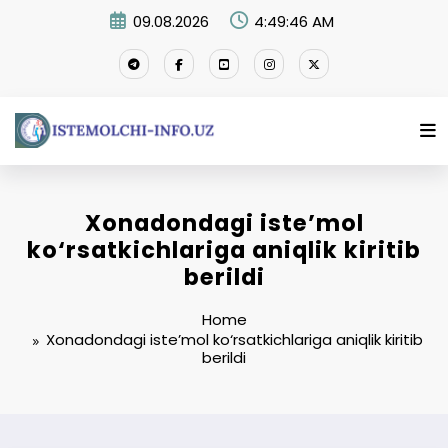
Skip
09.08.2026
4:49:47 AM
to
content
Xonadondagi iste’mol
ko‘rsatkichlariga aniqlik kiritib
berildi
Home
Xonadondagi iste’mol ko‘rsatkichlariga aniqlik kiritib
berildi