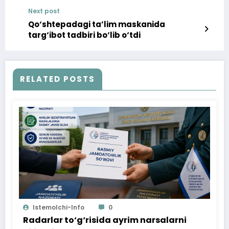
xonadonlarda elektr hisoblagich kimning
Next post
hisobidan o‘rnatiladi?
Qo‘shtepadagi ta’lim maskanida
targ‘ibot tadbiri bo‘lib o‘tdi
RELATED POSTS
Istemolchi-Info
0
Radarlar to‘g‘risida ayrim narsalarni