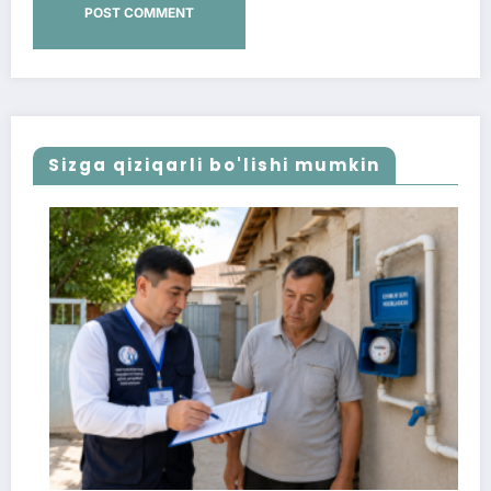
Sizga qiziqarli bo'lishi mumkin