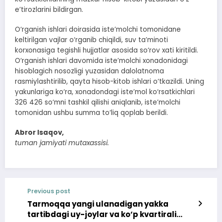
e’tirozlarini bildirgan.
O‘rganish ishlari doirasida iste’molchi tomonidane
keltirilgan vajlar o‘rganib chiqildi, suv ta’minoti
korxonasiga tegishli hujjatlar asosida so‘rov xati kiritildi.
O‘rganish ishlari davomida iste’molchi xonadonidagi
hisoblagich nosozligi yuzasidan dalolatnoma
rasmiylashtirilib, qayta hisob-kitob ishlari o‘tkazildi. Uning
yakunlariga ko‘ra, xonadondagi iste’mol ko‘rsatkichlari
326 426 so‘mni tashkil qilishi aniqlanib, iste’molchi
tomonidan ushbu summa to‘liq qoplab berildi.
Abror Isaqov,
tuman jamiyati mutaxassisi.
Previous post
Tarmoqqa yangi ulanadigan yakka
tartibdagi uy-joylar va ko‘p kvartirali