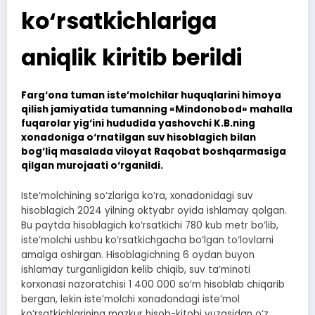
ko‘rsatkichlariga
aniqlik kiritib berildi
Farg‘ona tuman iste’molchilar huquqlarini himoya
qilish jamiyatida tumanning «Mindonobod» mahalla
fuqarolar yig‘ini hududida yashovchi K.B.ning
xonadoniga o‘rnatilgan suv hisoblagich bilan
bog‘liq masalada viloyat Raqobat boshqarmasiga
qilgan murojaati o‘rganildi.
Iste’molchining so‘zlariga ko‘ra, xonadonidagi suv
hisoblagich 2024 yilning oktyabr oyida ishlamay qolgan.
Bu paytda hisoblagich ko‘rsatkichi 780 kub metr bo‘lib,
iste’molchi ushbu ko‘rsatkichgacha bo‘lgan to‘lovlarni
amalga oshirgan. Hisoblagichning 6 oydan buyon
ishlamay turganligidan kelib chiqib, suv ta’minoti
korxonasi nazoratchisi 1 400 000 so‘m hisoblab chiqarib
bergan, lekin iste’molchi xonadondagi iste’mol
ko‘rsatkichlarining mazkur hisob-kitobi yuzasidan o‘z