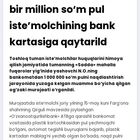
bir million so‘m pul
iste’molchining bank
kartasiga qaytarild
Toshloq tuman iste’molchilar huquqlarini himoya
qilish jamiyatida tumanning «Sadda» mahalla
fuqarolar yig‘inida yashovchi N.O.ning
bankomatdan 1 000 000 so‘m pulni naqdlashtirish
jarayonida yuzaga kelgan muammo bo‘yicha qilgan
og‘zaki murojaati o‘rganildi.
Murojaatida iste’molchi joriy yilning 15-may kuni Farg‘ona
shahrining Qirguli mavzesida joylashgan
«O‘zsanoatqurilishbank» ATBga qarashli bankomat
vositasida plastik kartochkasidan pul yechmoqchi
bo‘lgani, avtomat tegishli buyruqlarni bajarib, plastik
kartadan mablag‘ni yechib olgan bo‘lsada, naqd pulni