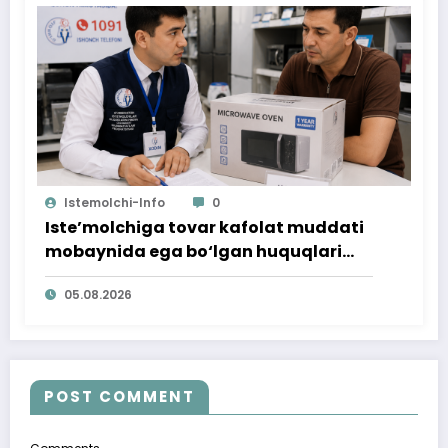
Istemolchi-Info
0
Iste’molchiga tovar kafolat muddati
mobaynida ega bo‘lgan huquqlari
ta’minlab berildi
05.08.2026
POST COMMENT