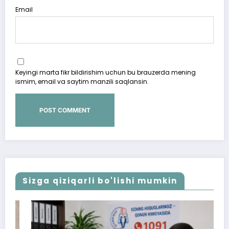
Email
Keyingi marta fikr bildirishim uchun bu brauzerda mening
ismim, email va saytim manzili saqlansin.
Sizga qiziqarli bo'lishi mumkin