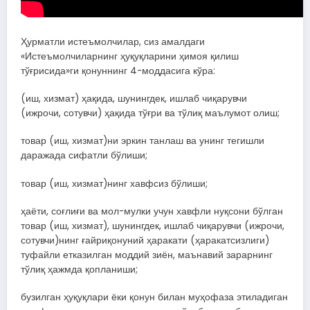
Ҳурматли истеъмолчилар, сиз амалдаги
«Истеъмолчиларнинг ҳуқуқларини ҳимоя қилиш
тўғрисида»ги қонуннинг 4-моддасига кўра:
(иш, хизмат) ҳақида, шунингдек, ишлаб чиқарувчи
(ижрочи, сотувчи) ҳақида тўғри ва тўлиқ маълумот олиш;
товар (иш, хизмат)ни эркин танлаш ва унинг тегишли
даражада сифатли бўлиши;
товар (иш, хизмат)нинг хавфсиз бўлиши;
ҳаёти, соғлиғи ва мол-мулки учун хавфли нуқсони бўлган
товар (иш, хизмат), шунингдек, ишлаб чиқарувчи (ижрочи,
сотувчи)нинг ғайриқонуний ҳаракати (ҳаракатсизлиги)
туфайли етказилган моддий зиён, маънавий зарарнинг
тўлиқ ҳажмда қопланиши;
бузилган ҳуқуқлари ёки қонун билан муҳофаза этиладиган