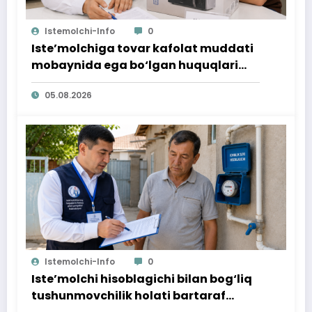
Istemolchi-Info
0
Iste’molchiga tovar kafolat muddati
mobaynida ega bo‘lgan huquqlari
ta’minlab berildi
05.08.2026
Istemolchi-Info
0
Iste’molchi hisoblagichi bilan bog‘liq
tushunmovchilik holati bartaraf