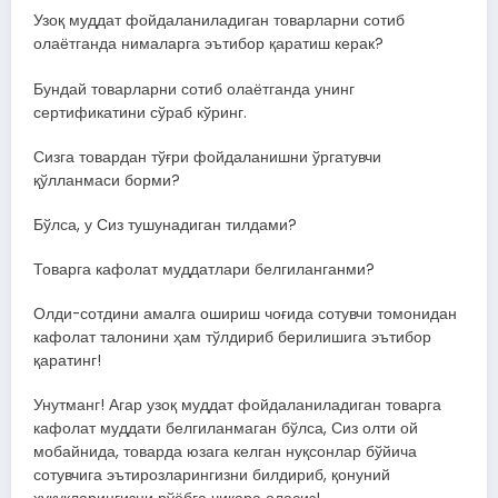
Узоқ муддат фойдаланиладиган товарларни сотиб
олаётганда нималарга эътибор қаратиш керак?
Бундай товарларни сотиб олаётганда унинг
сертификатини сўраб кўринг.
Сизга товардан тўғри фойдаланишни ўргатувчи
қўлланмаси борми?
Бўлса, у Сиз тушунадиган тилдами?
Товарга кафолат муддатлари белгиланганми?
Олди-сотдини амалга ошириш чоғида сотувчи томонидан
кафолат талонини ҳам тўлдириб берилишига эътибор
қаратинг!
Унутманг! Агар узоқ муддат фойдаланиладиган товарга
кафолат муддати белгиланмаган бўлса, Сиз олти ой
мобайнида, товарда юзага келган нуқсонлар бўйича
сотувчига эътирозларингизни билдириб, қонуний