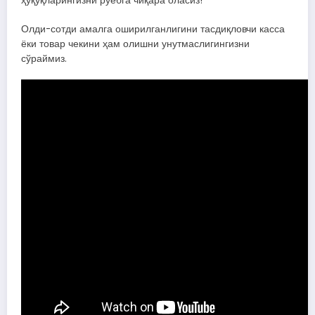
ҳуқуқларингизни рўёбга чиқара оласиз!
Олди-сотди амалга оширилганлигини тасдиқловчи касса
ёки товар чекини ҳам олишни унутмаслигингизни
сўраймиз.