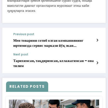
манфаатлари ҳимоя қилинишини сўраб судга, бошқа
ваколатли давлат органларига мурожаат этиш каби
ҳуқуқларга эгасиз.
Previous post
Мен товарини сотиб олган компаниянинг
юртимизда сервис маркази йўқ экан
(видеоматериал)
Next post
Тарихимсан, тақдиримсан, келажагимсан – она
тилим
RELATED POSTS