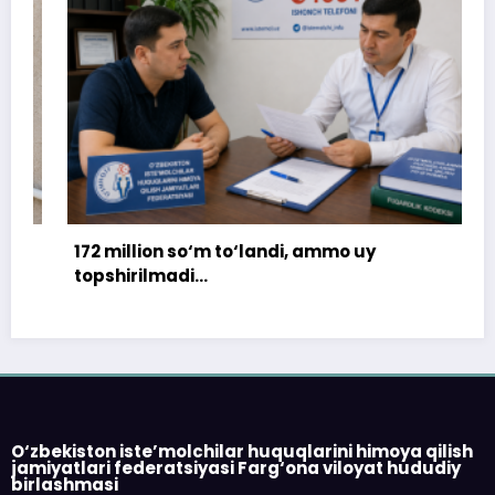
172 million so‘m to‘landi, ammo uy
topshirilmadi…
O‘zbekiston iste’molchilar huquqlarini himoya qilish
jamiyatlari federatsiyasi Farg‘ona viloyat hududiy
birlashmasi