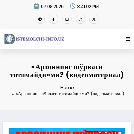
Skip
07.08.2026
8:41:02 PM
to
content
«Арзоннинг шўрваси
татимайди»ми? (видеоматериал)
Home
«Арзоннинг шўрваси татимайди»ми? (видеоматериал)