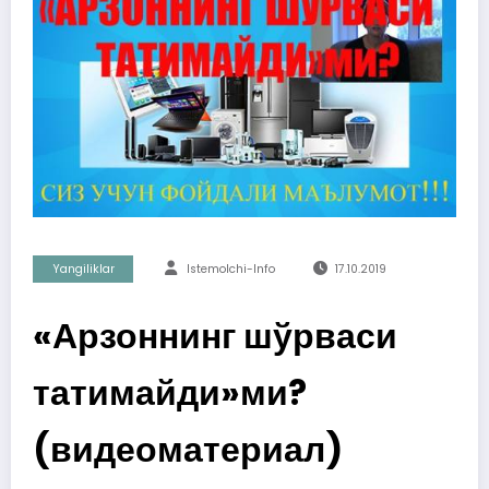
Yangiliklar
Istemolchi-Info
17.10.2019
«Арзоннинг шўрваси
татимайди»ми?
(видеоматериал)