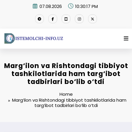
Skip
07.08.2026
10:30:18 PM
to
content
Marg‘ilon va Rishtondagi tibbiyot
tashkilotlarida ham targ‘ibot
tadbirlari bo‘lib o‘tdi
Home
Marg‘ilon va Rishtondagi tibbiyot tashkilotlarida ham
targ‘ibot tadbirlari bo‘lib o‘tdi