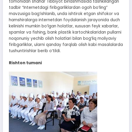
tomonidan shahar Tibbiyot birlashmasida tashkillangan
tadbir “Internetdagi firibgarliklardan ogoh bo‘ling”
mavzusiga bag‘ishlanib, unda ishtirok etgan shifokor va
hamshiralarga internetdan foydalanish jarayonida duch
kelinishi mumkin bo‘lgan holatlar, xususan feyk xabarlar,
spamlar va fishing, bank plastik kartochkalaridan pullarni
noqonuniy yechib olish holatlari bilan bog‘liq moliyaviy
firibgarliklar, ularni qanday farqlab olish kabi masalalarda
tushuntirishlar berib o‘tildi.
Rishton tumani