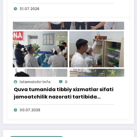
bag‘ishlangan targ‘ibot tadbiri
31.07.2026
o‘tkazildi
Istemolchi-Info
0
Quva tumanida tibbiy xizmatlar sifati
jamoatchilik nazorati tartibida
o‘rganildi
30.07.2026