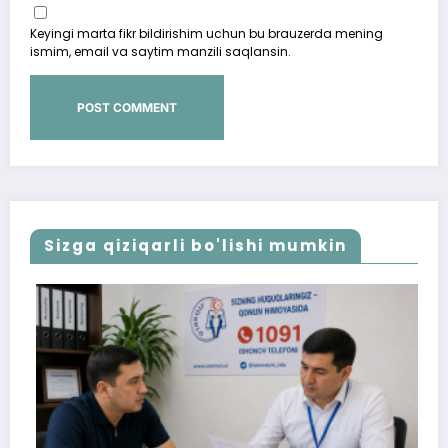
Keyingi marta fikr bildirishim uchun bu brauzerda mening
ismim, email va saytim manzili saqlansin.
Sizga qiziqarli bo'lishi mumkin