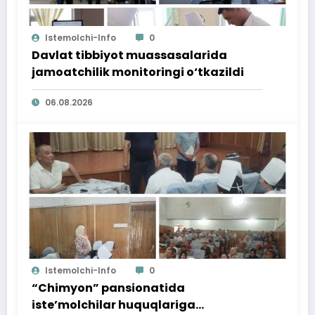
Istemolchi-Info
0
Davlat tibbiyot muassasalarida
jamoatchilik monitoringi o‘tkazildi
06.08.2026
Istemolchi-Info
0
“Chimyon” pansionatida
iste’molchilar huquqlariga