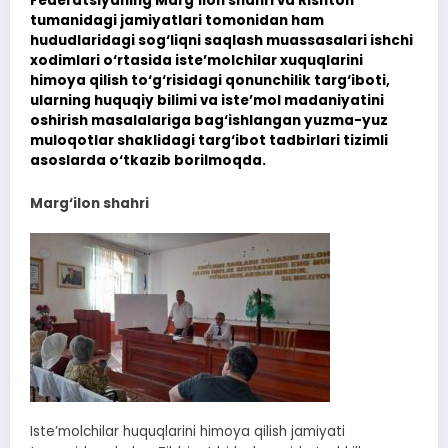
Federatsiyaning Marg‘ilon shahri va Rishton
tumanidagi jamiyatlari tomonidan ham
hududlaridagi sog‘liqni saqlash muassasalari ishchi
xodimlari o‘rtasida iste’molchilar xuquqlarini
himoya qilish to‘g‘risidagi qonunchilik targ‘iboti,
ularning huquqiy bilimi va iste’mol madaniyatini
oshirish masalalariga bag‘ishlangan yuzma-yuz
muloqotlar shaklidagi targ‘ibot tadbirlari tizimli
asoslarda o‘tkazib borilmoqda.
Marg‘ilon shahri
Iste’molchilar huquqlarini himoya qilish jamiyati