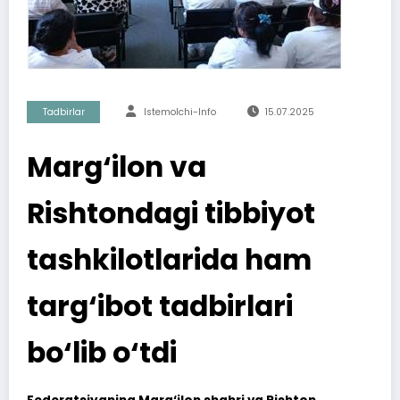
Tadbirlar
Istemolchi-Info
15.07.2025
Marg‘ilon va
Rishtondagi tibbiyot
tashkilotlarida ham
targ‘ibot tadbirlari
bo‘lib o‘tdi