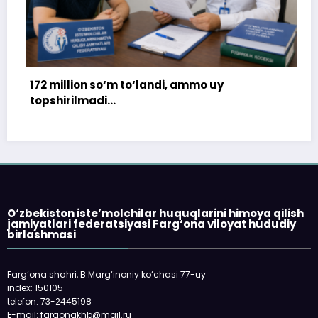
‘m to‘landi, ammo uy
…
«Faqat naqd pul» 