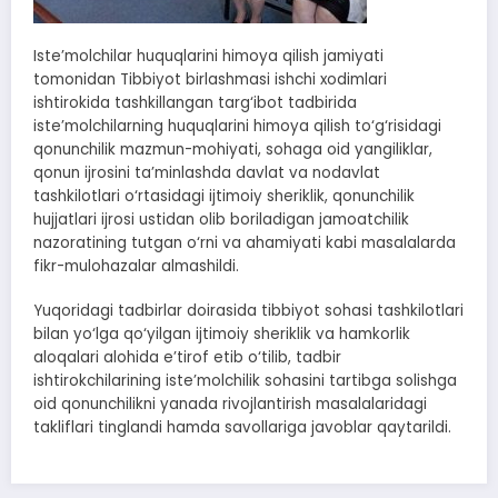
Iste’molchilar huquqlarini himoya qilish jamiyati
tomonidan Tibbiyot birlashmasi ishchi xodimlari
ishtirokida tashkillangan targ‘ibot tadbirida
iste’molchilarning huquqlarini himoya qilish to‘g‘risidagi
qonunchilik mazmun-mohiyati, sohaga oid yangiliklar,
qonun ijrosini ta’minlashda davlat va nodavlat
tashkilotlari o‘rtasidagi ijtimoiy sheriklik, qonunchilik
hujjatlari ijrosi ustidan olib boriladigan jamoatchilik
nazoratining tutgan o‘rni va ahamiyati kabi masalalarda
fikr-mulohazalar almashildi.
Yuqoridagi tadbirlar doirasida tibbiyot sohasi tashkilotlari
bilan yo‘lga qo‘yilgan ijtimoiy sheriklik va hamkorlik
aloqalari alohida e’tirof etib o‘tilib, tadbir
ishtirokchilarining iste’molchilik sohasini tartibga solishga
oid qonunchilikni yanada rivojlantirish masalalaridagi
takliflari tinglandi hamda savollariga javoblar qaytarildi.